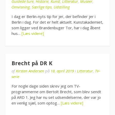
Guidede ture
,
Historie
,
Kunst
,
Litteratur
,
Museer
,
Omvisning
,
Særlige tips
,
Udstilling
I dag er Berlin-nyts tip for jer, der befinder jer i
Berlin i dag. For det er helt aktuelt. Kunstakademiet,
som ligger ved Brandenbuger Tor, har i dag åbent
hus…
[Læs videre]
Brecht på DR K
af
Kirsten Andersen
på
18. april 2019
i
Litteratur
,
TV-
serie
For nogle dage siden skrev jeg om TV-
programmerne om Bertolt Brecht, som blev sendt
på ARD 1. Jeg har nu set udsendelserne, der var jo
en venlig sjæl, som optog…
[Læs videre]