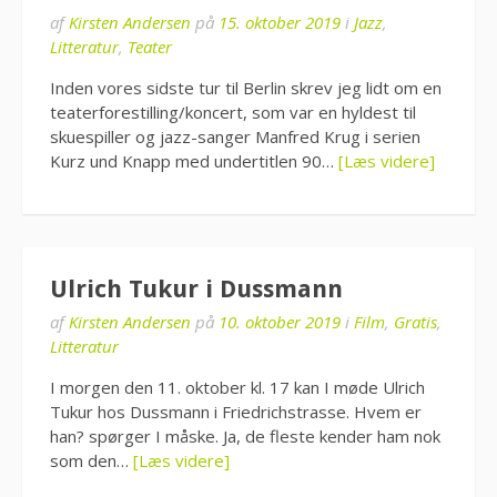
af
Kirsten Andersen
på
15. oktober 2019
i
Jazz
,
Litteratur
,
Teater
Inden vores sidste tur til Berlin skrev jeg lidt om en
teaterforestilling/koncert, som var en hyldest til
skuespiller og jazz-sanger Manfred Krug i serien
Kurz und Knapp med undertitlen 90…
[Læs videre]
Ulrich Tukur i Dussmann
af
Kirsten Andersen
på
10. oktober 2019
i
Film
,
Gratis
,
Litteratur
I morgen den 11. oktober kl. 17 kan I møde Ulrich
Tukur hos Dussmann i Friedrichstrasse. Hvem er
han? spørger I måske. Ja, de fleste kender ham nok
som den…
[Læs videre]