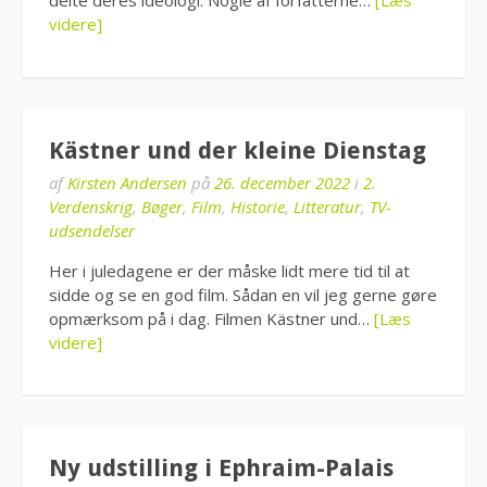
delte deres ideologi. Nogle af forfatterne…
[Læs
videre]
Kästner und der kleine Dienstag
af
Kirsten Andersen
på
26. december 2022
i
2.
Verdenskrig
,
Bøger
,
Film
,
Historie
,
Litteratur
,
TV-
udsendelser
Her i juledagene er der måske lidt mere tid til at
sidde og se en god film. Sådan en vil jeg gerne gøre
opmærksom på i dag. Filmen Kästner und…
[Læs
videre]
Ny udstilling i Ephraim-Palais