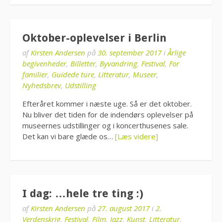
Oktober-oplevelser i Berlin
af
Kirsten Andersen
på
30. september 2017
i
Årlige
begivenheder
,
Billetter
,
Byvandring
,
Festival
,
For
familier
,
Guidede ture
,
Litteratur
,
Museer
,
Nyhedsbrev
,
Udstilling
Efteråret kommer i næste uge. Så er det oktober.
Nu bliver det tiden for de indendørs oplevelser på
museernes udstillinger og i koncerthusenes sale.
Det kan vi bare glæde os…
[Læs videre]
I dag: …hele tre ting :)
af
Kirsten Andersen
på
27. august 2017
i
2.
Verdenskrig
,
Festival
,
Film
,
Jazz
,
Kunst
,
Litteratur
,