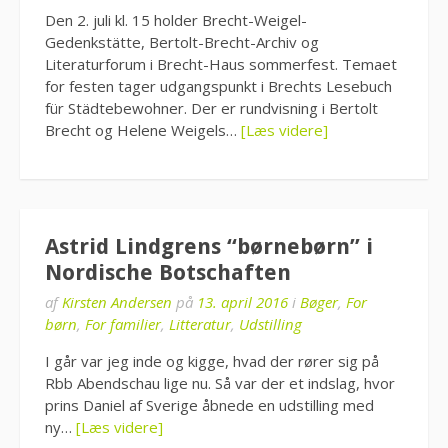
Den 2. juli kl. 15 holder Brecht-Weigel-
Gedenkstätte, Bertolt-Brecht-Archiv og
Literaturforum i Brecht-Haus sommerfest. Temaet
for festen tager udgangspunkt i Brechts Lesebuch
für Städtebewohner. Der er rundvisning i Bertolt
Brecht og Helene Weigels…
[Læs videre]
Astrid Lindgrens “børnebørn” i
Nordische Botschaften
af
Kirsten Andersen
på
13. april 2016
i
Bøger
,
For
børn
,
For familier
,
Litteratur
,
Udstilling
I går var jeg inde og kigge, hvad der rører sig på
Rbb Abendschau lige nu. Så var der et indslag, hvor
prins Daniel af Sverige åbnede en udstilling med
ny…
[Læs videre]