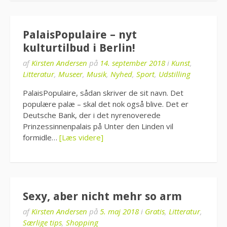
PalaisPopulaire – nyt
kulturtilbud i Berlin!
af
Kirsten Andersen
på
14. september 2018
i
Kunst
,
Litteratur
,
Museer
,
Musik
,
Nyhed
,
Sport
,
Udstilling
PalaisPopulaire, sådan skriver de sit navn. Det
populære palæ – skal det nok også blive. Det er
Deutsche Bank, der i det nyrenoverede
Prinzessinnenpalais på Unter den Linden vil
formidle…
[Læs videre]
Sexy, aber nicht mehr so arm
af
Kirsten Andersen
på
5. maj 2018
i
Gratis
,
Litteratur
,
Særlige tips
,
Shopping