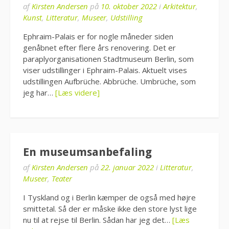
af
Kirsten Andersen
på
10. oktober 2022
i
Arkitektur
,
Kunst
,
Litteratur
,
Museer
,
Udstilling
Ephraim-Palais er for nogle måneder siden
genåbnet efter flere års renovering. Det er
paraplyorganisationen Stadtmuseum Berlin, som
viser udstillinger i Ephraim-Palais. Aktuelt vises
udstillingen Aufbrüche. Abbrüche. Umbrüche, som
jeg har…
[Læs videre]
En museumsanbefaling
af
Kirsten Andersen
på
22. januar 2022
i
Litteratur
,
Museer
,
Teater
I Tyskland og i Berlin kæmper de også med højre
smittetal. Så der er måske ikke den store lyst lige
nu til at rejse til Berlin. Sådan har jeg det…
[Læs