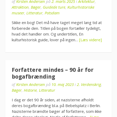
af
Kirsten Andersen
på
2. marts 2025
i
Arkitektur
,
Attraktion
,
Bøger
,
Guidede ture
,
Kulturhistoriske
museer
,
Litteratur
,
Potsdam
Sikke en bog! Det må have taget meget lang tid at
forberede den. Titlen på bogen fortæller tydeligt,
hvad det handler om. Og undertitlen, En
kulturhistorisk guide, lover på ingen…
[Læs videre]
Forfattere mindes – 90 år for
bogafbrænding
af
Kirsten Andersen
på
10. maj 2023
i
2. Verdenskrig
,
Bøger
,
Historie
,
Litteratur
I dag er det 90 år siden, at nazisterne afholdt
deres bogafbrænding bl.a. på Bebelsplatz i Berlin.
Nazisterne brændte bøger af forfattere, som ikke