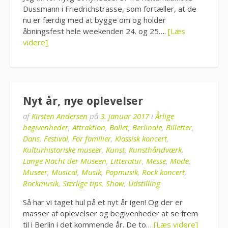
Dussmann i Friedrichstrasse, som fortæller, at de
nu er færdig med at bygge om og holder
åbningsfest hele weekenden 24. og 25….
[Læs
videre]
Nyt år, nye oplevelser
af
Kirsten Andersen
på
3. januar 2017
i
Årlige
begivenheder
,
Attraktion
,
Ballet
,
Berlinale
,
Billetter
,
Dans
,
Festival
,
For familier
,
Klassisk koncert
,
Kulturhistoriske museer
,
Kunst
,
Kunsthåndværk
,
Lange Nacht der Museen
,
Litteratur
,
Messe
,
Mode
,
Museer
,
Musical
,
Musik
,
Popmusik
,
Rock koncert
,
Rockmusik
,
Særlige tips
,
Show
,
Udstilling
Så har vi taget hul på et nyt år igen! Og der er
masser af oplevelser og begivenheder at se frem
til i Berlin i det kommende år. De to…
[Læs videre]