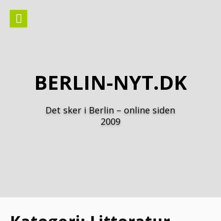
Spring
til
indhold
BERLIN-NYT.DK
Det sker i Berlin – online siden
2009