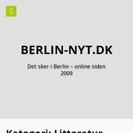
Spring
til
indhold
BERLIN-NYT.DK
Det sker i Berlin – online siden
2009