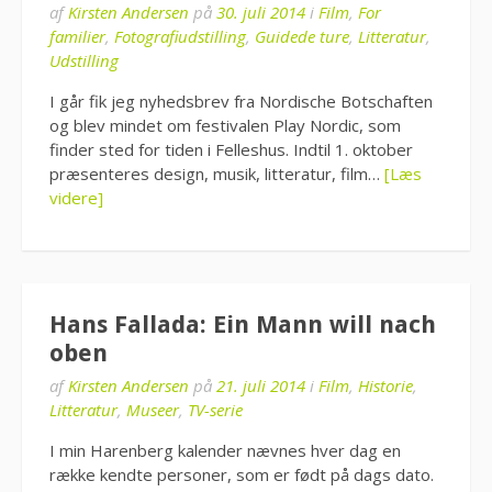
af
Kirsten Andersen
på
30. juli 2014
i
Film
,
For
familier
,
Fotografiudstilling
,
Guidede ture
,
Litteratur
,
Udstilling
I går fik jeg nyhedsbrev fra Nordische Botschaften
og blev mindet om festivalen Play Nordic, som
finder sted for tiden i Felleshus. Indtil 1. oktober
præsenteres design, musik, litteratur, film…
[Læs
videre]
Hans Fallada: Ein Mann will nach
oben
af
Kirsten Andersen
på
21. juli 2014
i
Film
,
Historie
,
Litteratur
,
Museer
,
TV-serie
I min Harenberg kalender nævnes hver dag en
række kendte personer, som er født på dags dato.