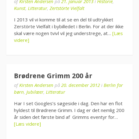
af
Kirsten Andersen
på
21. januar 2013
i
Historie
,
Kunst
,
Litteratur
,
Zertstörte Vielfalt
I 2013 vil vi komme til at se en del til udtrykket
Zerstörte Vielfalt i bybilledet i Berlin. For at der ikke
skal være nogen tvivl vil jeg understrege, at…
[Læs
videre]
Brødrene Grimm 200 år
af
Kirsten Andersen
på
20. december 2012
i
Berlin for
børn
,
Jubilæer
,
Litteratur
Har I set Googles’s søgeside i dag. Den har en flot
hyldest til Brødrene Grimm. I dag er det nemlig 200
år siden det første bind af Grimms eventyr for…
[Læs videre]