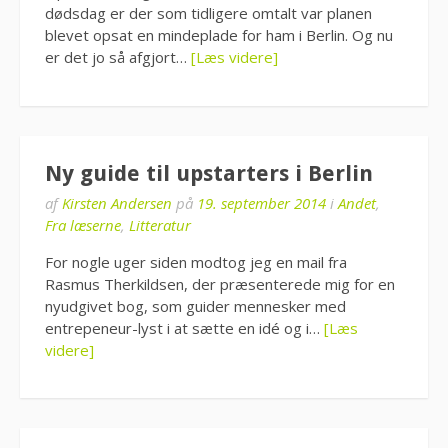
dødsdag er der som tidligere omtalt var planen
blevet opsat en mindeplade for ham i Berlin. Og nu
er det jo så afgjort…
[Læs videre]
Ny guide til upstarters i Berlin
af
Kirsten Andersen
på
19. september 2014
i
Andet
,
Fra læserne
,
Litteratur
For nogle uger siden modtog jeg en mail fra
Rasmus Therkildsen, der præsenterede mig for en
nyudgivet bog, som guider mennesker med
entrepeneur-lyst i at sætte en idé og i…
[Læs
videre]