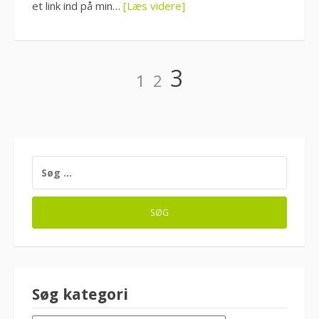
et link ind på min…
[Læs videre]
Indlægsinddeling
Side
Side
Side
3
1
2
SØG
EFTER:
Søg kategori