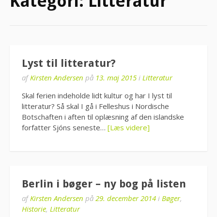
Kategori:
Litteratur
Lyst til litteratur?
af
Kirsten Andersen
på
13. maj 2015
i
Litteratur
Skal ferien indeholde lidt kultur og har I lyst til
litteratur? Så skal I gå i Felleshus i Nordische
Botschaften i aften til oplæsning af den islandske
forfatter Sjóns seneste…
[Læs videre]
Berlin i bøger – ny bog på listen
af
Kirsten Andersen
på
29. december 2014
i
Bøger
,
Historie
,
Litteratur