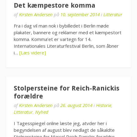
Det kæmpestore komma
af
Kirsten Andersen
på
10. september 2014
i
Litteratur
Fra i dag vil man nok i bybilledet i Berlin møde
plakater, bannere og reklamer med et kæmpestort
komma. Komma’et er vartegn for 14.
Internationales Literaturfestival Berlin, som åbner
i…
[Læs videre]
Stolpersteine for Reich-Ranickis
forældre
af
Kirsten Andersen
på
26. august 2014
i
Historie
,
Litteratur
,
Nyhed
I Tagesspiegel online læste jeg, atvder her i
begyndelsen af august blev nedlagt de såkaldte
Stolpersteine for Marcel Reich Ranickis forældre,