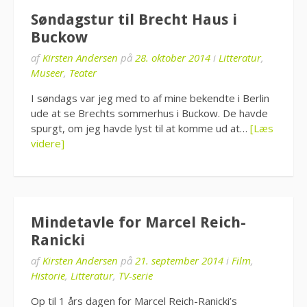
Søndagstur til Brecht Haus i
Buckow
af
Kirsten Andersen
på
28. oktober 2014
i
Litteratur
,
Museer
,
Teater
I søndags var jeg med to af mine bekendte i Berlin
ude at se Brechts sommerhus i Buckow. De havde
spurgt, om jeg havde lyst til at komme ud at…
[Læs
videre]
Mindetavle for Marcel Reich-
Ranicki
af
Kirsten Andersen
på
21. september 2014
i
Film
,
Historie
,
Litteratur
,
TV-serie
Op til 1 års dagen for Marcel Reich-Ranicki’s