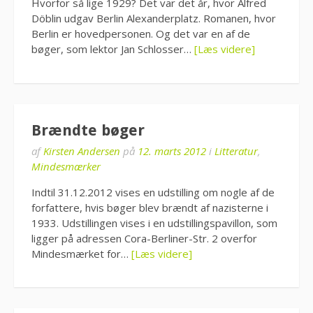
Hvorfor så lige 1929? Det var det år, hvor Alfred
Döblin udgav Berlin Alexanderplatz. Romanen, hvor
Berlin er hovedpersonen. Og det var en af de
bøger, som lektor Jan Schlosser…
[Læs videre]
Brændte bøger
af
Kirsten Andersen
på
12. marts 2012
i
Litteratur
,
Mindesmærker
Indtil 31.12.2012 vises en udstilling om nogle af de
forfattere, hvis bøger blev brændt af nazisterne i
1933. Udstillingen vises i en udstillingspavillon, som
ligger på adressen Cora-Berliner-Str. 2 overfor
Mindesmærket for…
[Læs videre]