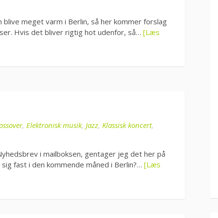
n blive meget varm i Berlin, så her kommer forslag
er. Hvis det bliver rigtig hot udenfor, så…
[Læs
ossover
,
Elektronisk musik
,
Jazz
,
Klassisk koncert
,
 Nyhedsbrev i mailboksen, gentager jeg det her på
ide sig fast i den kommende måned i Berlin?…
[Læs