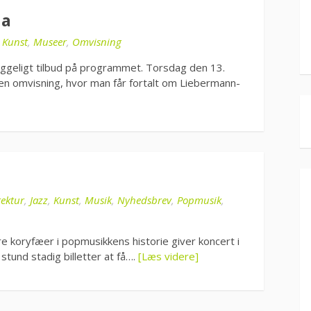
la
i
Kunst
,
Museer
,
Omvisning
ggeligt tilbud på programmet. Torsdag den 13.
n omvisning, hvor man får fortalt om Liebermann-
tektur
,
Jazz
,
Kunst
,
Musik
,
Nyhedsbrev
,
Popmusik
,
re koryfæer i popmusikkens historie giver koncert i
 stund stadig billetter at få….
[Læs videre]