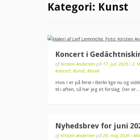
Kategori:
Kunst
Koncert i Gedächtniski
af
Kirsten Andersen
på
17. juli 2026
i
2. 
koncert
,
Kunst
,
Musik
Hvis I er på ferie i Berlin lige nu og s
til i aften, så har jeg et forslag. Der er
Nyhedsbrev for juni 20
af
Kirsten Andersen
på
29. maj 2026
i
Att