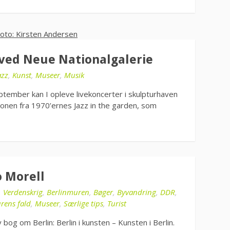
 ved Neue Nationalgalerie
azz
,
Kunst
,
Museer
,
Musik
ptember kan I opleve livekoncerter i skulpturhaven
ionen fra 1970’ernes Jazz in the garden, som
o Morell
. Verdenskrig
,
Berlinmuren
,
Bøger
,
Byvandring
,
DDR
,
rens fald
,
Museer
,
Særlige tips
,
Turist
bog om Berlin: Berlin i kunsten – Kunsten i Berlin.