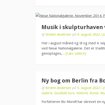
Musik i skulpturhaven
af
Kirsten Andersen
på
9. august 2022
i
J
Her i august måned og til og med 4. se
ved Neue Nationalgalerie. Det er tradit
genoptages,…
[Læs videre]
Ny bog om Berlin fra B
af
Kirsten Andersen
på
5. august 2022
i
2
Galerie
,
Guidede ture
,
Historie
,
Kunst
,
Mu
Forfatteren Bo Morell har skrevet en ny 