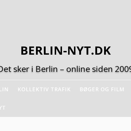
BERLIN-NYT.DK
Det sker i Berlin – online siden 200
LIN
KOLLEKTIV TRAFIK
BØGER OG FILM
YT