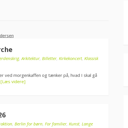
rche
Verdenskrig
,
Arkitektur
,
Billetter
,
Kirkekoncert
,
Klassisk
idder ved morgenkaffen og tænker på, hvad I skal gå
…
[Læs videre]
26
raktion
,
Berlin for børn
,
For familier
,
Kunst
,
Lange