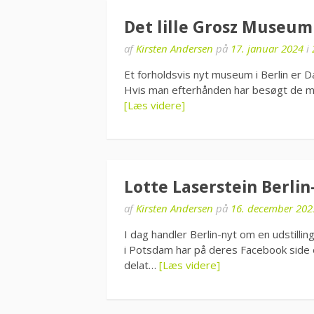
Det lille Grosz Museum
af
Kirsten Andersen
på
17. januar 2024
i
Et forholdsvis nyt museum i Berlin er
Hvis man efterhånden har besøgt de m
[Læs videre]
Lotte Laserstein Berli
af
Kirsten Andersen
på
16. december 202
I dag handler Berlin-nyt om en udstilli
i Potsdam har på deres Facebook side en
delat…
[Læs videre]