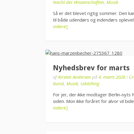
Nacht der Wissenschaften
,
Musik
Så er det blevet rigtig sommer. Den ka
til både udendørs og indendørs oplevels
videre]
Nyhedsbrev for marts
af
Kirsten Andersen
på
4. marts 2026
i
Cr
Kunst
,
Musik
,
Udstilling
For jer, der ikke modtager Berlin-nyts
siden. Mon ikke foråret for alvor vil b
videre]