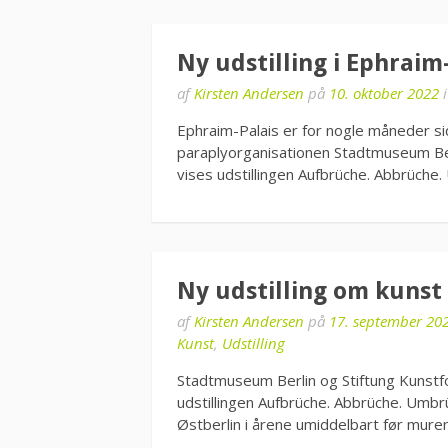
Ny udstilling i Ephraim
af
Kirsten Andersen
på
10. oktober 2022
Ephraim-Palais er for nogle måneder si
paraplyorganisationen Stadtmuseum Berli
vises udstillingen Aufbrüche. Abbrüch
Ny udstilling om kunst 
af
Kirsten Andersen
på
17. september 20
Kunst
,
Udstilling
Stadtmuseum Berlin og Stiftung Kunstfo
udstillingen Aufbrüche. Abbrüche. Umbrü
Østberlin i årene umiddelbart før mure