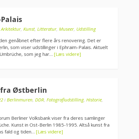
-Palais
i
Arkitektur
,
Kunst
,
Litteratur
,
Museer
,
Udstilling
den genåbnet efter flere års renovering. Det er
n, som viser udstillinger i Ephraim-Palais. Aktuelt
e. Umbrüche, som jeg har…
[Læs videre]
fra Østberlin
22
i
Berlinmuren
,
DDR
,
Fotografiudstilling
,
Historie
,
rum Berliner Volksbank viser fra deres samlinger
che. Kunst in Ost-Berlin 1985-1995. Altså kunst fra
ns fald og tiden…
[Læs videre]