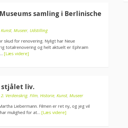
Museums samling i Berlinische
i
Kunst
,
Museer
,
Udstilling
r skud for renovering. Nyligt har Neue
ig totalrenovering og helt aktuelt er Ephraim
l…
[Læs videre]
tjålet liv.
i
2. Verdenskrig
,
Film
,
Historie
,
Kunst
,
Museer
artha Liebermann. Filmen er ret ny, og jeg vil
har mulighed for at…
[Læs videre]