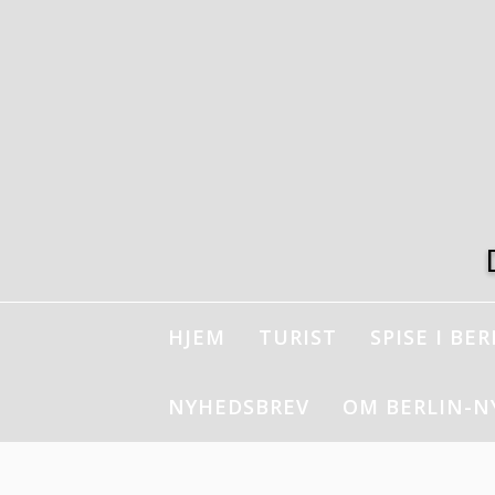
Spring
til
indhold
HJEM
TURIST
SPISE I BER
NYHEDSBREV
OM BERLIN-N