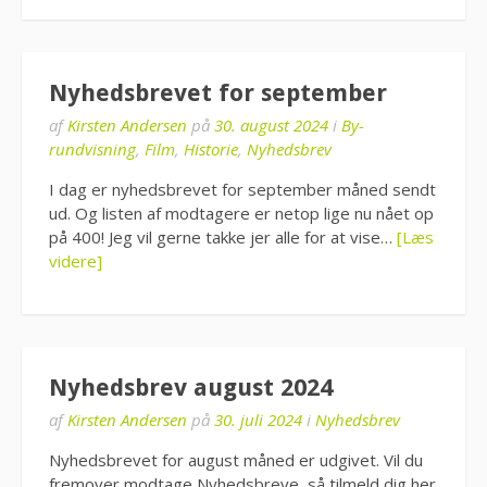
Nyhedsbrevet for september
af
Kirsten Andersen
på
30. august 2024
i
By-
rundvisning
,
Film
,
Historie
,
Nyhedsbrev
I dag er nyhedsbrevet for september måned sendt
ud. Og listen af modtagere er netop lige nu nået op
på 400! Jeg vil gerne takke jer alle for at vise…
[Læs
videre]
Nyhedsbrev august 2024
af
Kirsten Andersen
på
30. juli 2024
i
Nyhedsbrev
Nyhedsbrevet for august måned er udgivet. Vil du
fremover modtage Nyhedsbreve, så tilmeld dig her