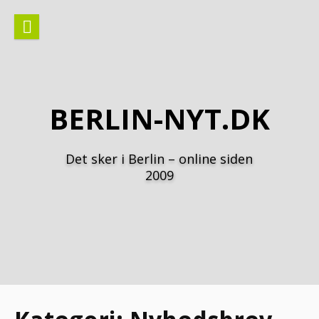
Spring
til
indhold
BERLIN-NYT.DK
Det sker i Berlin – online siden
2009