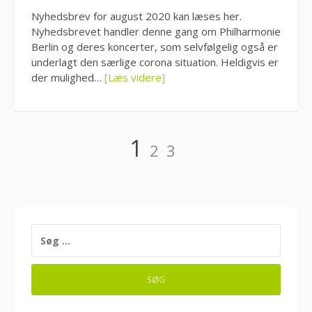
Nyhedsbrev for august 2020 kan læses her.
Nyhedsbrevet handler denne gang om Philharmonie
Berlin og deres koncerter, som selvfølgelig også er
underlagt den særlige corona situation. Heldigvis er
der mulighed…
[Læs videre]
Indlægsinddeling
Side
Side
Side
1
2
3
SØG
EFTER: