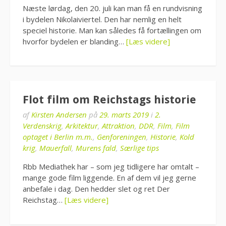
Næste lørdag, den 20. juli kan man få en rundvisning
i bydelen Nikolaiviertel. Den har nemlig en helt
speciel historie. Man kan således få fortællingen om
hvorfor bydelen er blanding…
[Læs videre]
Flot film om Reichstags historie
af
Kirsten Andersen
på
29. marts 2019
i
2.
Verdenskrig
,
Arkitektur
,
Attraktion
,
DDR
,
Film
,
Film
optaget i Berlin m.m.
,
Genforeningen
,
Historie
,
Kold
krig
,
Mauerfall
,
Murens fald
,
Særlige tips
Rbb Mediathek har – som jeg tidligere har omtalt –
mange gode film liggende. En af dem vil jeg gerne
anbefale i dag. Den hedder slet og ret Der
Reichstag…
[Læs videre]