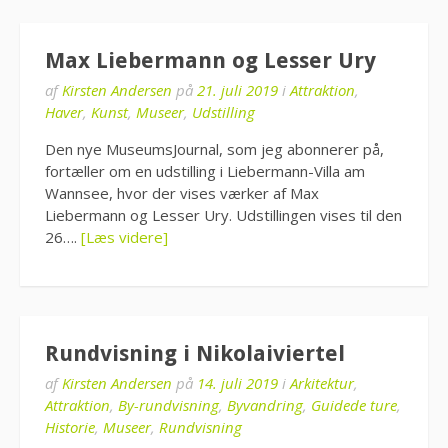
Max Liebermann og Lesser Ury
af
Kirsten Andersen
på
21. juli 2019
i
Attraktion
,
Haver
,
Kunst
,
Museer
,
Udstilling
Den nye MuseumsJournal, som jeg abonnerer på,
fortæller om en udstilling i Liebermann-Villa am
Wannsee, hvor der vises værker af Max
Liebermann og Lesser Ury. Udstillingen vises til den
26….
[Læs videre]
Rundvisning i Nikolaiviertel
af
Kirsten Andersen
på
14. juli 2019
i
Arkitektur
,
Attraktion
,
By-rundvisning
,
Byvandring
,
Guidede ture
,
Historie
,
Museer
,
Rundvisning