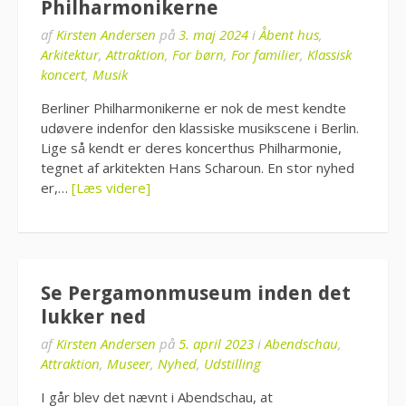
Philharmonikerne
af
Kirsten Andersen
på
3. maj 2024
i
Åbent hus
,
Arkitektur
,
Attraktion
,
For børn
,
For familier
,
Klassisk
koncert
,
Musik
Berliner Philharmonikerne er nok de mest kendte
udøvere indenfor den klassiske musikscene i Berlin.
Lige så kendt er deres koncerthus Philharmonie,
tegnet af arkitekten Hans Scharoun. En stor nyhed
er,…
[Læs videre]
Se Pergamonmuseum inden det
lukker ned
af
Kirsten Andersen
på
5. april 2023
i
Abendschau
,
Attraktion
,
Museer
,
Nyhed
,
Udstilling
I går blev det nævnt i Abendschau, at