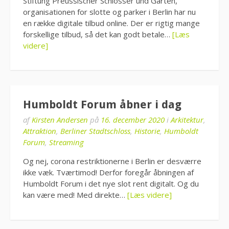
Stiftung Preussischer Schlösser und Gärten,
organisationen for slotte og parker i Berlin har nu
en række digitale tilbud online. Der er rigtig mange
forskellige tilbud, så det kan godt betale…
[Læs
videre]
Humboldt Forum åbner i dag
af
Kirsten Andersen
på
16. december 2020
i
Arkitektur
,
Attraktion
,
Berliner Stadtschloss
,
Historie
,
Humboldt
Forum
,
Streaming
Og nej, corona restriktionerne i Berlin er desværre
ikke væk. Tværtimod! Derfor foregår åbningen af
Humboldt Forum i det nye slot rent digitalt. Og du
kan være med! Med direkte…
[Læs videre]