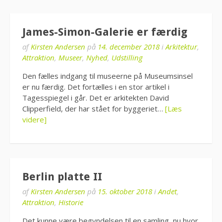
James-Simon-Galerie er færdig
af
Kirsten Andersen
på
14. december 2018
i
Arkitektur
,
Attraktion
,
Museer
,
Nyhed
,
Udstilling
Den fælles indgang til museerne på Museumsinsel
er nu færdig. Det fortælles i en stor artikel i
Tagesspiegel i går. Det er arkitekten David
Clipperfield, der har stået for byggeriet…
[Læs
videre]
Berlin platte II
af
Kirsten Andersen
på
15. oktober 2018
i
Andet
,
Attraktion
,
Historie
Det kunne være begyndelsen til en samling, nu hvor