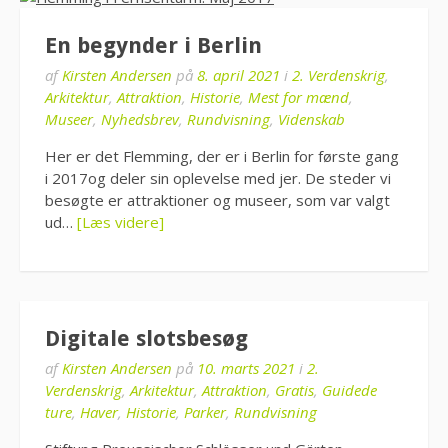
En begynder i Berlin
af
Kirsten Andersen
på
8. april 2021
i
2. Verdenskrig
,
Arkitektur
,
Attraktion
,
Historie
,
Mest for mænd
,
Museer
,
Nyhedsbrev
,
Rundvisning
,
Videnskab
Her er det Flemming, der er i Berlin for første gang
i 2017og deler sin oplevelse med jer. De steder vi
besøgte er attraktioner og museer, som var valgt
ud…
[Læs videre]
Digitale slotsbesøg
af
Kirsten Andersen
på
10. marts 2021
i
2.
Verdenskrig
,
Arkitektur
,
Attraktion
,
Gratis
,
Guidede
ture
,
Haver
,
Historie
,
Parker
,
Rundvisning