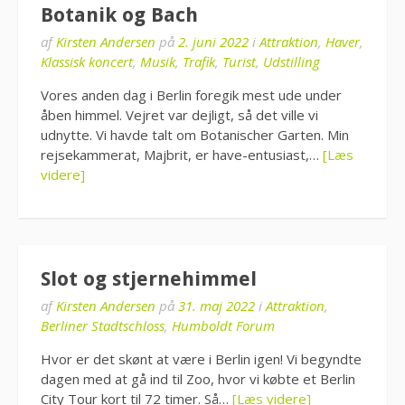
Botanik og Bach
af
Kirsten Andersen
på
2. juni 2022
i
Attraktion
,
Haver
,
Klassisk koncert
,
Musik
,
Trafik
,
Turist
,
Udstilling
Vores anden dag i Berlin foregik mest ude under
åben himmel. Vejret var dejligt, så det ville vi
udnytte. Vi havde talt om Botanischer Garten. Min
rejsekammerat, Majbrit, er have-entusiast,…
[Læs
videre]
Slot og stjernehimmel
af
Kirsten Andersen
på
31. maj 2022
i
Attraktion
,
Berliner Stadtschloss
,
Humboldt Forum
Hvor er det skønt at være i Berlin igen! Vi begyndte
dagen med at gå ind til Zoo, hvor vi købte et Berlin
City Tour kort til 72 timer. Så…
[Læs videre]