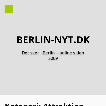
Spring
til
indhold
BERLIN-NYT.DK
Det sker i Berlin – online siden
2009