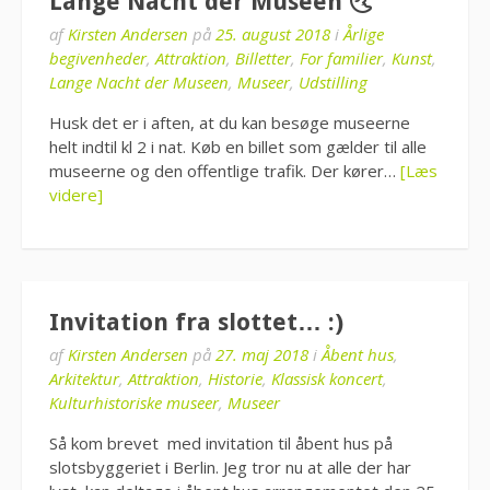
Lange Nacht der Museen 🌜
af
Kirsten Andersen
på
25. august 2018
i
Årlige
begivenheder
,
Attraktion
,
Billetter
,
For familier
,
Kunst
,
Lange Nacht der Museen
,
Museer
,
Udstilling
Husk det er i aften, at du kan besøge museerne
helt indtil kl 2 i nat. Køb en billet som gælder til alle
museerne og den offentlige trafik. Der kører…
[Læs
videre]
Invitation fra slottet… :)
af
Kirsten Andersen
på
27. maj 2018
i
Åbent hus
,
Arkitektur
,
Attraktion
,
Historie
,
Klassisk koncert
,
Kulturhistoriske museer
,
Museer
Så kom brevet med invitation til åbent hus på
slotsbyggeriet i Berlin. Jeg tror nu at alle der har