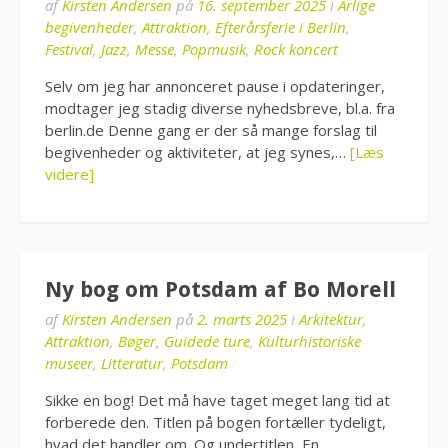
af
Kirsten Andersen
på
16. september 2025
i
Årlige
begivenheder
,
Attraktion
,
Efterårsferie i Berlin
,
Festival
,
Jazz
,
Messe
,
Popmusik
,
Rock koncert
Selv om jeg har annonceret pause i opdateringer,
modtager jeg stadig diverse nyhedsbreve, bl.a. fra
berlin.de Denne gang er der så mange forslag til
begivenheder og aktiviteter, at jeg synes,…
[Læs
videre]
Ny bog om Potsdam af Bo Morell
af
Kirsten Andersen
på
2. marts 2025
i
Arkitektur
,
Attraktion
,
Bøger
,
Guidede ture
,
Kulturhistoriske
museer
,
Litteratur
,
Potsdam
Sikke en bog! Det må have taget meget lang tid at
forberede den. Titlen på bogen fortæller tydeligt,
hvad det handler om. Og undertitlen, En