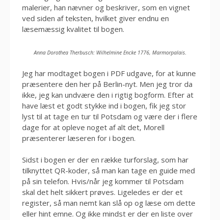
malerier, han nævner og beskriver, som en vignet
ved siden af teksten, hvilket giver endnu en
læsemæssig kvalitet til bogen.
Anna Dorothea Therbusch: Wilhelmine Encke 1776, Marmorpalais.
Jeg har modtaget bogen i PDF udgave, for at kunne
præsentere den her på Berlin-nyt. Men jeg tror da
ikke, jeg kan undvære den i rigtig bogform. Efter at
have læst et godt stykke ind i bogen, fik jeg stor
lyst til at tage en tur til Potsdam og være der i flere
dage for at opleve noget af alt det, Morell
præsenterer læseren for i bogen.
Sidst i bogen er der en række turforslag, som har
tilknyttet QR-koder, så man kan tage en guide med
på sin telefon. Hvis/når jeg kommer til Potsdam
skal det helt sikkert prøves. Ligeledes er der et
register, så man nemt kan slå op og læse om dette
eller hint emne. Og ikke mindst er der en liste over