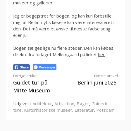
museer og gallerier.
Jeg er begejstret for bogen, og kan kun forestille
mig, at Berlin-nyt’s læsere kan være interesseret i
den. Det må være et ønske til næste fødselsdag
eller jul.
Bogen sælges lige nu flere steder. Den kan købes
direkte fra forlaget Mellemgaard på linket
her
.
Messenger
Share
Læs
Forrige artikel
Næste artikel
Guidet tur på
Berlin juni 2025
videre
Mitte Museum
Udgivet i
Arkitektur
,
Attraktion
,
Bøger
,
Guidede
ture
,
Kulturhistoriske museer
,
Litteratur
,
Potsdam