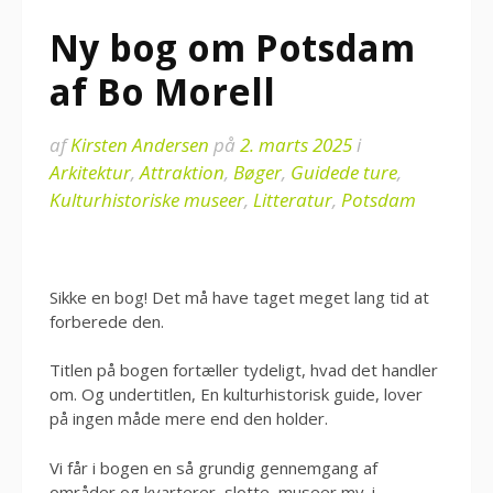
Ny bog om Potsdam
af Bo Morell
af
Kirsten Andersen
på
2. marts 2025
i
Arkitektur
,
Attraktion
,
Bøger
,
Guidede ture
,
Kulturhistoriske museer
,
Litteratur
,
Potsdam
Sikke en bog! Det må have taget meget lang tid at
forberede den.
Titlen på bogen fortæller tydeligt, hvad det handler
om. Og undertitlen, En kulturhistorisk guide, lover
på ingen måde mere end den holder.
Vi får i bogen en så grundig gennemgang af
områder og kvarterer, slotte, museer mv. i