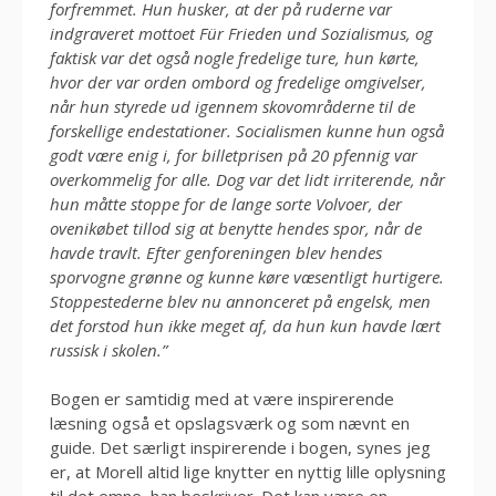
forfremmet. Hun husker, at der på ruderne var
indgraveret mottoet Für Frieden und Sozialismus, og
faktisk var det også nogle fredelige ture, hun kørte,
hvor der var orden ombord og fredelige omgivelser,
når hun styrede ud igennem skovområderne til de
forskellige endestationer. Socialismen kunne hun også
godt være enig i, for billetprisen på 20 pfennig var
overkommelig for alle. Dog var det lidt irriterende, når
hun måtte stoppe for de lange sorte Volvoer, der
ovenikøbet tillod sig at benytte hendes spor, når de
havde travlt. Efter genforeningen blev hendes
sporvogne grønne og kunne køre væsentligt hurtigere.
Stoppestederne blev nu annonceret på engelsk, men
det forstod hun ikke meget af, da hun kun havde lært
russisk i skolen.”
Bogen er samtidig med at være inspirerende
læsning også et opslagsværk og som nævnt en
guide. Det særligt inspirerende i bogen, synes jeg
er, at Morell altid lige knytter en nyttig lille oplysning