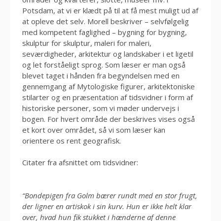
Potsdam, at vi er klædt på til at få mest muligt ud af
at opleve det selv. Morell beskriver – selvfølgelig
med kompetent faglighed – bygning for bygning,
skulptur for skulptur, maleri for maleri,
seværdigheder, arkitektur og landskaber i et ligetil
og let forståeligt sprog. Som læser er man også
blevet taget i hånden fra begyndelsen med en
gennemgang af Mytologiske figurer, arkitektoniske
stilarter og en præsentation af tidsvidner i form af
historiske personer, som vi møder undervejs i
bogen. For hvert område der beskrives vises også
et kort over området, så vi som læser kan
orientere os rent geografisk.
Citater fra afsnittet om tidsvidner:
“Bondepigen fra Golm bærer rundt med en stor frugt,
der ligner en artiskok i sin kurv. Hun er ikke helt klar
over, hvad hun fik stukket i hænderne af denne