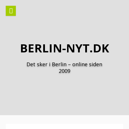
Spring
til
indhold
BERLIN-NYT.DK
Det sker i Berlin – online siden
2009