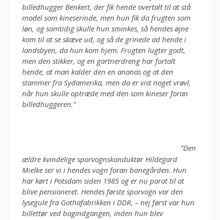
billedhugger Benkert, der fik hende overtalt til at stå
model som kineserinde, men hun fik da frugten som
løn, og samtidig skulle hun sminkes, så hendes øjne
kom til at se skæve ud, og så de grinede ad hende i
landsbyen, da hun kom hjem. Frugten lugter godt,
men den stikker, og en gartnerdreng har fortalt
hende, at man kalder den en ananas og at den
stammer fra Sydamerika, men da er vist noget vrøvl,
når hun skulle optræde med den som kineser foran
billedhuggeren.”
“Den
ældre kvindelige sporvognskonduktør Hildegard
Mielke ser vi i hendes vogn foran banegården. Hun
har kørt i Potsdam siden 1985 og er nu parat til at
blive pensioneret. Hendes første sporvogn var den
lysegule fra Gothafabrikken i DDR, – nej først var hun
billettør ved bagindgangen, inden hun blev