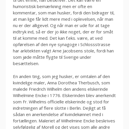
til det emne, han beskriver. Det kan være en
humoristisk bemærkning men er ofte en
kommentar, som man husker, fordi den bidrager til,
at man lige får lidt mere med i oplevelsen, når man
nu er der alligevel. Og når man er ude for at tage
indtryk ind, så er der jo ikke noget, der er for småt
til at komme med. Det kan f.eks. være, at ved
opførelsen af den nye synagoge i Schlossstrasse
har arkitekten valgt Arne Jacobsens stole, fordi han
som jøde måtte flygte til Sverige under
besættelsen.
En anden ting, som jeg husker, er omtalen af den
kvindelige maler, Anna Dorothea Therbusch, som
malede Friedrich Wilhelm den andens elskerinde
Wilhelmine Encke i 1776. Elskerinden blev anerkendt
som Fr. Wilhelms officielle elskerinde og stod for
indretningen af flere slotte i Berlin. Dejligt at få
sådan en anerkendelse af kvindekønnet med i
fortællingen. Maleriet af Wilhelmine Encke beskrives
selvfølgelig af Morell og det vises som alle andre