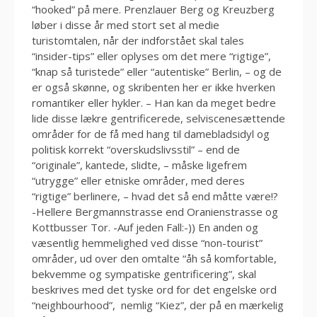
“hooked” på mere. Prenzlauer Berg og Kreuzberg
løber i disse år med stort set al medie
turistomtalen, når der indforstået skal tales
“insider-tips” eller oplyses om det mere “rigtige”,
“knap så turistede” eller “autentiske” Berlin, – og de
er også skønne, og skribenten her er ikke hverken
romantiker eller hykler. – Han kan da meget bedre
lide disse lækre gentrificerede, selviscenesættende
områder for de få med hang til damebladsidyl og
politisk korrekt “overskudslivsstil” – end de
“originale”, kantede, slidte, – måske ligefrem
“utrygge” eller etniske områder, med deres
“rigtige” berlinere, – hvad det så end måtte være!?
-Hellere Bergmannstrasse end Oranienstrasse og
Kottbusser Tor. -Auf jeden Fall:-)) En anden og
væsentlig hemmelighed ved disse “non-tourist”
områder, ud over den omtalte “åh så komfortable,
bekvemme og sympatiske gentrificering”, skal
beskrives med det tyske ord for det engelske ord
“neighbourhood”, nemlig “Kiez”, der på en mærkelig