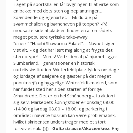
Taget på sportshallen får bygningen til at virke som
en bakke med dets sten og beplantninger…
Spændende og egenartet. – Fik du øje på
svømmehallen og børnehaven på toppen? -På
modsatte side af pladsen findes en af områdets
meget populære tyrkiske take-away
“diners” “Habibi Shawarma Falafel”. – Navnet siger
vist alt, – og det har lært mig aldrig at frygte det
stereotype! – Mums! Ved siden af på hjørnet ligger
Slumberland. I generationer en historisk
nattelivsinstitution. Winterfeldtplatz fyldes onsdage
og lørdage af sælgere og gæster på det meget
populære(!) og hyggelige Winterfeldt-marked, som
har fundet sted her siden starten af forrige
århundrede. Det er en hel Schöneberg-attraktion i
sig selv. Markedets åbningstider er onsdag 08.00
-14.00 og lørdag 08.00 – 18.00, og parkering i
området i nævnte tidsrum kan være problematisk, –
hvilket skribenten understreger med et stort
fortvivlet suk:-))))
Goltzstrasse/Akazienkiez.
Bag