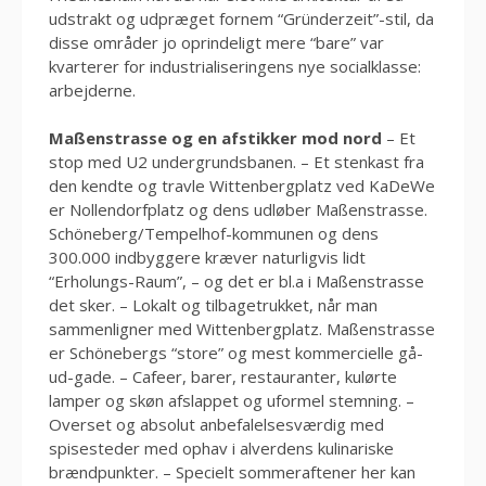
udstrakt og udpræget fornem “Gründerzeit”-stil, da
disse områder jo oprindeligt mere “bare” var
kvarterer for industrialiseringens nye socialklasse:
arbejderne.
Maßenstrasse og en afstikker mod nord
– Et
stop med U2 undergrundsbanen. – Et stenkast fra
den kendte og travle Wittenbergplatz ved KaDeWe
er Nollendorfplatz og dens udløber Maßenstrasse.
Schöneberg/Tempelhof-kommunen og dens
300.000 indbyggere kræver naturligvis lidt
“Erholungs-Raum”, – og det er bl.a i Maßenstrasse
det sker. – Lokalt og tilbagetrukket, når man
sammenligner med Wittenbergplatz. Maßenstrasse
er Schönebergs “store” og mest kommercielle gå-
ud-gade. – Cafeer, barer, restauranter, kulørte
lamper og skøn afslappet og uformel stemning. –
Overset og absolut anbefalelsesværdig med
spisesteder med ophav i alverdens kulinariske
brændpunkter. – Specielt sommeraftener her kan