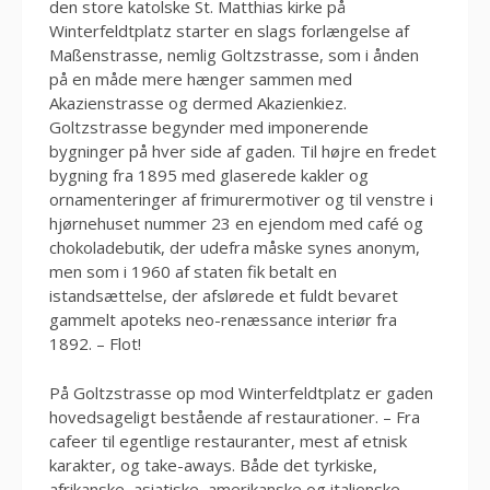
den store katolske St. Matthias kirke på
Winterfeldtplatz starter en slags forlængelse af
Maßenstrasse, nemlig Goltzstrasse, som i ånden
på en måde mere hænger sammen med
Akazienstrasse og dermed Akazienkiez.
Goltzstrasse begynder med imponerende
bygninger på hver side af gaden. Til højre en fredet
bygning fra 1895 med glaserede kakler og
ornamenteringer af frimurermotiver og til venstre i
hjørnehuset nummer 23 en ejendom med café og
chokoladebutik, der udefra måske synes anonym,
men som i 1960 af staten fik betalt en
istandsættelse, der afslørede et fuldt bevaret
gammelt apoteks neo-renæssance interiør fra
1892. – Flot!
På Goltzstrasse op mod Winterfeldtplatz er gaden
hovedsageligt bestående af restaurationer. – Fra
cafeer til egentlige restauranter, mest af etnisk
karakter, og take-aways. Både det tyrkiske,
afrikanske, asiatiske, amerikanske og italienske