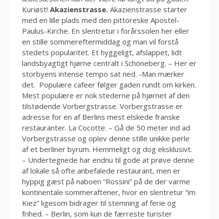
Kuriøst!
Akazienstrasse.
Akazienstrasse starter
med en lille plads med den pittoreske Apostel-
Paulus-Kirche. En slentretur i forårssolen her eller
en stille sommereftermiddag og man vil forstå
stedets popularitet. Et hyggeligt, afslappet, lidt
landsbyagtigt hjørne centralt i Schöneberg. – Her er
storbyens intense tempo sat ned. -Man mærker
det. Populære cafeer følger gaden rundt om kirken.
Mest populære er nok stederne på hjørnet af den
tilstødende Vorbergstrasse. Vorbergstrasse er
adresse for en af Berlins mest elskede franske
restauranter. La Cocotte. – Gå de 50 meter ind ad
Vorbergstrasse og oplev denne stille unikke perle
af et berliner byrum. Hemmeligt og dog eksklusivt.
– Undertegnede har endnu til gode at prøve denne
af lokale så ofte anbefalede restaurant, men er
hyppig gæst på naboen “Rossini” på de der varme
kontinentale sommeraftener, hvor en slentretur “im
Kiez” ligesom bidrager til stemning af ferie og
frihed. – Berlin, som kun de færreste turister