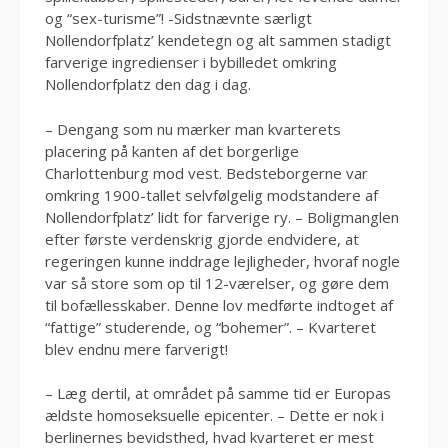
og “sex-turisme”! -Sidstnævnte særligt
Nollendorfplatz’ kendetegn og alt sammen stadigt
farverige ingredienser i bybilledet omkring
Nollendorfplatz den dag i dag.
– Dengang som nu mærker man kvarterets
placering på kanten af det borgerlige
Charlottenburg mod vest. Bedsteborgerne var
omkring 1900-tallet selvfølgelig modstandere af
Nollendorfplatz’ lidt for farverige ry. – Boligmanglen
efter første verdenskrig gjorde endvidere, at
regeringen kunne inddrage lejligheder, hvoraf nogle
var så store som op til 12-værelser, og gøre dem
til bofællesskaber. Denne lov medførte indtoget af
“fattige” studerende, og “bohemer”. – Kvarteret
blev endnu mere farverigt!
– Læg dertil, at området på samme tid er Europas
ældste homoseksuelle epicenter. – Dette er nok i
berlinernes bevidsthed, hvad kvarteret er mest