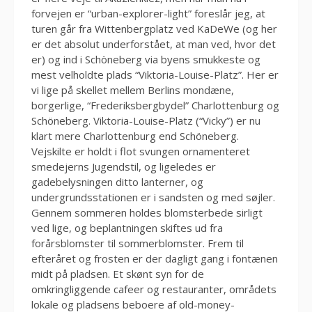
forvejen er “urban-explorer-light” foreslår jeg, at
turen går fra Wittenbergplatz ved KaDeWe (og her
er det absolut underforstået, at man ved, hvor det
er) og ind i Schöneberg via byens smukkeste og
mest velholdte plads “Viktoria-Louise-Platz”. Her er
vi lige på skellet mellem Berlins mondæne,
borgerlige, “Frederiksbergbydel” Charlottenburg og
Schöneberg. Viktoria-Louise-Platz (“Vicky”) er nu
klart mere Charlottenburg end Schöneberg.
Vejskilte er holdt i flot svungen ornamenteret
smedejerns Jugendstil, og ligeledes er
gadebelysningen ditto lanterner, og
undergrundsstationen er i sandsten og med søjler.
Gennem sommeren holdes blomsterbede sirligt
ved lige, og beplantningen skiftes ud fra
forårsblomster til sommerblomster. Frem til
efteråret og frosten er der dagligt gang i fontænen
midt på pladsen. Et skønt syn for de
omkringliggende cafeer og restauranter, områdets
lokale og pladsens beboere af old-money-