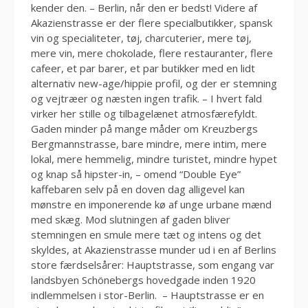
kender den. – Berlin, når den er bedst! Videre af
Akazienstrasse er der flere specialbutikker, spansk
vin og specialiteter, tøj, charcuterier, mere tøj,
mere vin, mere chokolade, flere restauranter, flere
cafeer, et par barer, et par butikker med en lidt
alternativ new-age/hippie profil, og der er stemning
og vejtræer og næsten ingen trafik. – I hvert fald
virker her stille og tilbagelænet atmosfærefyldt.
Gaden minder på mange måder om Kreuzbergs
Bergmannstrasse, bare mindre, mere intim, mere
lokal, mere hemmelig, mindre turistet, mindre hypet
og knap så hipster-in, – omend “Double Eye”
kaffebaren selv på en doven dag alligevel kan
mønstre en imponerende kø af unge urbane mænd
med skæg. Mod slutningen af gaden bliver
stemningen en smule mere tæt og intens og det
skyldes, at Akazienstrasse munder ud i en af Berlins
store færdselsårer: Hauptstrasse, som engang var
landsbyen Schönebergs hovedgade inden 1920
indlemmelsen i stor-Berlin. – Hauptstrasse er en