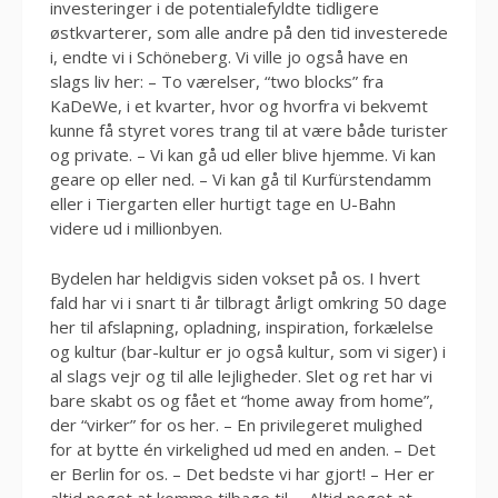
investeringer i de potentialefyldte tidligere
østkvarterer, som alle andre på den tid investerede
i, endte vi i Schöneberg. Vi ville jo også have en
slags liv her: – To værelser, “two blocks” fra
KaDeWe, i et kvarter, hvor og hvorfra vi bekvemt
kunne få styret vores trang til at være både turister
og private. – Vi kan gå ud eller blive hjemme. Vi kan
geare op eller ned. – Vi kan gå til Kurfürstendamm
eller i Tiergarten eller hurtigt tage en U-Bahn
videre ud i millionbyen.
Bydelen har heldigvis siden vokset på os. I hvert
fald har vi i snart ti år tilbragt årligt omkring 50 dage
her til afslapning, opladning, inspiration, forkælelse
og kultur (bar-kultur er jo også kultur, som vi siger) i
al slags vejr og til alle lejligheder. Slet og ret har vi
bare skabt os og fået et “home away from home”,
der “virker” for os her. – En privilegeret mulighed
for at bytte én virkelighed ud med en anden. – Det
er Berlin for os. – Det bedste vi har gjort! – Her er
altid noget at komme tilbage til. – Altid noget at