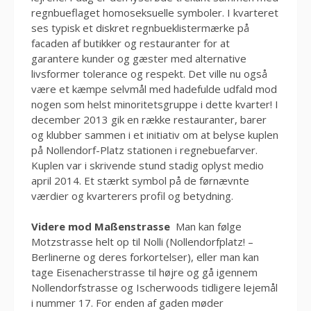
regnbueflaget homoseksuelle symboler. I kvarteret
ses typisk et diskret regnbueklistermærke på
facaden af butikker og restauranter for at
garantere kunder og gæster med alternative
livsformer tolerance og respekt. Det ville nu også
være et kæmpe selvmål med hadefulde udfald mod
nogen som helst minoritetsgruppe i dette kvarter! I
december 2013 gik en række restauranter, barer
og klubber sammen i et initiativ om at belyse kuplen
på Nollendorf-Platz stationen i regnebuefarver.
Kuplen var i skrivende stund stadig oplyst medio
april 2014. Et stærkt symbol på de førnævnte
værdier og kvarterers profil og betydning.
Videre mod Maßenstrasse
Man kan følge
Motzstrasse helt op til Nolli (Nollendorfplatz! –
Berlinerne og deres forkortelser), eller man kan
tage Eisenacherstrasse til højre og gå igennem
Nollendorfstrasse og Ischerwoods tidligere lejemål
i nummer 17. For enden af gaden møder