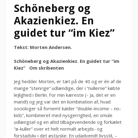
Schöneberg og
Akazienkiez. En
guidet tur “im Kiez”
Tekst: Morten Andersen.
Schöneberg og Akazienkiez. En guidet tur “im
Kiez”
Om skribenten
Jeg hedder Morten, er tæt på de 40 og er én af de
mange “stenrige” udlændige, der i “nullerne” købte
lejlighed i Berlin. For min kæreste (- Ja, det er en
mand!) og jeg var det en kombination af, hvad
sociologer så fornemt kalder “double-income – no-
kids”, kombineret med nysgerrighed, en smule
udlængsel og en altid tilbagevendende og forkælet
“ø-kuller” over et helt normalt arbejds- og
forstadsliv i det østjyske. En udadvendt livsstil, –