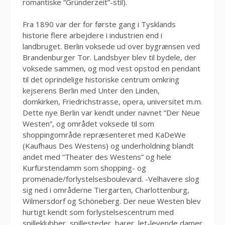
romantiske “Gründerzeit”-stil).
Fra 1890 var der for første gang i Tysklands
historie flere arbejdere i industrien end i
landbruget. Berlin voksede ud over bygrænsen ved
Brandenburger Tor. Landsbyer blev til bydele, der
voksede sammen, og mod vest opstod en pendant
til det oprindelige historiske centrum omkring
kejserens Berlin med Unter den Linden,
domkirken, Friedrichstrasse, opera, universitet m.m.
Dette nye Berlin var kendt under navnet “Der Neue
Westen”, og området voksede til som
shoppingområde repræsenteret med KaDeWe
(Kaufhaus Des Westens) og underholdning blandt
andet med “Theater des Westens” og hele
Kurfürstendamm som shopping- og
promenade/forlystelsesboulevard. -Velhavere slog
sig ned i områderne Tiergarten, Charlottenburg,
Wilmersdorf og Schöneberg. Der neue Westen blev
hurtigt kendt som forlystelsescentrum med
spilleklubber, spillesteder, barer, let-levende damer