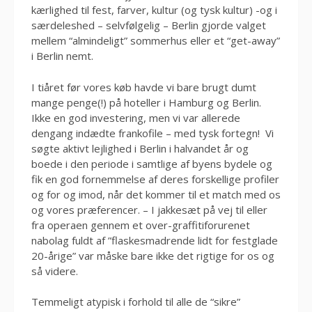
kærlighed til fest, farver, kultur (og tysk kultur) -og i
særdeleshed – selvfølgelig – Berlin gjorde valget
mellem “almindeligt” sommerhus eller et “get-away”
i Berlin nemt.
I tiåret før vores køb havde vi bare brugt dumt
mange penge(!) på hoteller i Hamburg og Berlin.
Ikke en god investering, men vi var allerede
dengang indædte frankofile – med tysk fortegn! Vi
søgte aktivt lejlighed i Berlin i halvandet år og
boede i den periode i samtlige af byens bydele og
fik en god fornemmelse af deres forskellige profiler
og for og imod, når det kommer til et match med os
og vores præferencer. – I jakkesæt på vej til eller
fra operaen gennem et over-graffitiforurenet
nabolag fuldt af ”flaskesmadrende lidt for festglade
20-årige” var måske bare ikke det rigtige for os og
så videre.
Temmeligt atypisk i forhold til alle de “sikre”