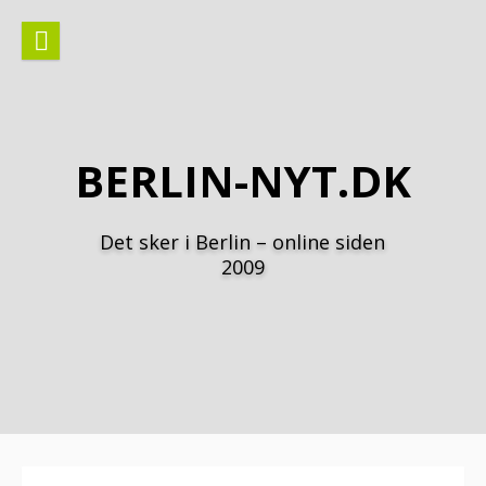
Spring
til
indhold
BERLIN-NYT.DK
Det sker i Berlin – online siden
2009