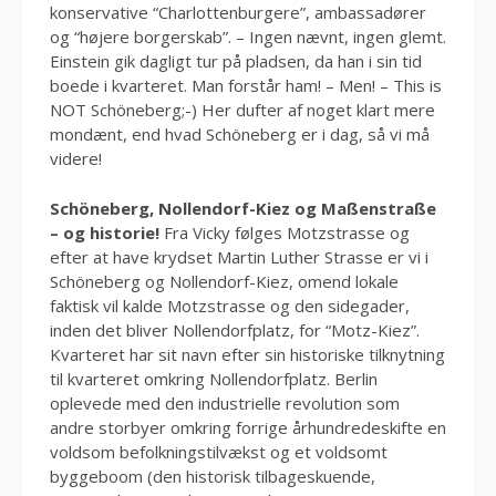
konservative “Charlottenburgere”, ambassadører
og “højere borgerskab”. – Ingen nævnt, ingen glemt.
Einstein gik dagligt tur på pladsen, da han i sin tid
boede i kvarteret. Man forstår ham! – Men! – This is
NOT Schöneberg;-) Her dufter af noget klart mere
mondænt, end hvad Schöneberg er i dag, så vi må
videre!
Schöneberg, Nollendorf-Kiez og Maßenstraße
– og historie!
Fra Vicky følges Motzstrasse og
efter at have krydset Martin Luther Strasse er vi i
Schöneberg og Nollendorf-Kiez, omend lokale
faktisk vil kalde Motzstrasse og den sidegader,
inden det bliver Nollendorfplatz, for “Motz-Kiez”.
Kvarteret har sit navn efter sin historiske tilknytning
til kvarteret omkring Nollendorfplatz. Berlin
oplevede med den industrielle revolution som
andre storbyer omkring forrige århundredeskifte en
voldsom befolkningstilvækst og et voldsomt
byggeboom (den historisk tilbageskuende,