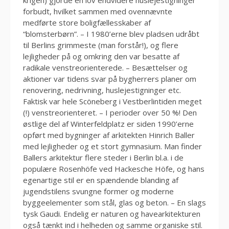
krigen) gjorde en lov endvidere huslejestigninger
forbudt, hvilket sammen med ovennævnte
medførte store boligfællesskaber af
“blomsterbørn”. – I 1980’erne blev pladsen udråbt
til Berlins grimmeste (man forstår!), og flere
lejligheder på og omkring den var besatte af
radikale venstreorienterede. – Besættelser og
aktioner var tidens svar på bygherrers planer om
renovering, nedrivning, huslejestigninger etc.
Faktisk var hele Scöneberg i Vestberlintiden meget
(!) venstreorienteret. – I perioder over 50 %! Den
østlige del af Winterfeldplatz er siden 1990’erne
opført med bygninger af arkitekten Hinrich Baller
med lejligheder og et stort gymnasium. Man finder
Ballers arkitektur flere steder i Berlin bl.a. i de
populære Rosenhöfe ved Hackesche Höfe, og hans
egenartige stil er en spændende blanding af
jugendstilens svungne former og moderne
byggeelementer som stål, glas og beton. – En slags
tysk Gaudi. Endelig er naturen og havearkitekturen
også tænkt ind i helheden og samme organiske stil.