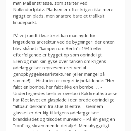
man Maßenstrasse, som starter ved
Nollendorfplatz. Pladsen er efter krigen ikke mere
rigtigt en plads, men snarere bare et trafikalt
knudepunkt.
På vej rundt i kvarteret kan man nyde før-
krigstidens arkitektur ved de bygninger, der enten
blev skånet i “kampen om Berlin” i 1945 eller
efterfølgende er bygget op som oprindeligt.
Eller/og man kan gyse over tanken om krigens
ødelæggelser repræsenteret ved al
genopbyggelsesarkitekturen (eller mangel på
samme!). – Historien er meget iøjnefaldende: “Her
faldt en bombe, her faldt ikke en bombe…”. –
Undertegnedes berliner overbo i Kalckreuthstrasse
har fået lavet en glasplade i den brede oprindelige
“altbau” dørkarm fra stue til entre. – Gennem
glasset er der kig til krigens ødelæggelser:
brandskadet og tilsodet murværk! – På én gang en
“cool” og skræmmende detalje! -Men uhyggeligt