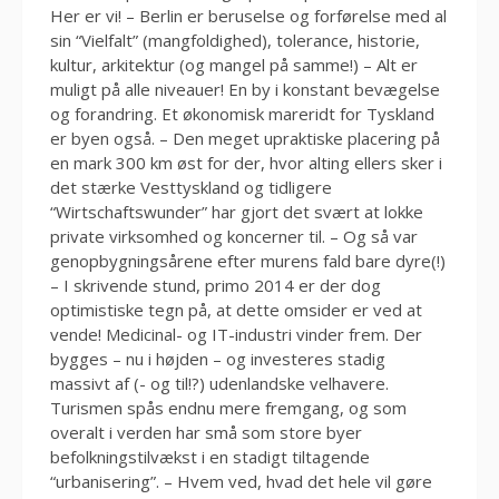
Her er vi! – Berlin er beruselse og forførelse med al
sin “Vielfalt” (mangfoldighed), tolerance, historie,
kultur, arkitektur (og mangel på samme!) – Alt er
muligt på alle niveauer! En by i konstant bevægelse
og forandring. Et økonomisk mareridt for Tyskland
er byen også. – Den meget upraktiske placering på
en mark 300 km øst for der, hvor alting ellers sker i
det stærke Vesttyskland og tidligere
“Wirtschaftswunder” har gjort det svært at lokke
private virksomhed og koncerner til. – Og så var
genopbygningsårene efter murens fald bare dyre(!)
– I skrivende stund, primo 2014 er der dog
optimistiske tegn på, at dette omsider er ved at
vende! Medicinal- og IT-industri vinder frem. Der
bygges – nu i højden – og investeres stadig
massivt af (- og til!?) udenlandske velhavere.
Turismen spås endnu mere fremgang, og som
overalt i verden har små som store byer
befolkningstilvækst i en stadigt tiltagende
“urbanisering”. – Hvem ved, hvad det hele vil gøre