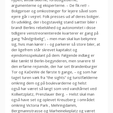
argumenterne og eksperterne. – De fik ret! –
Boligpriser og omkostninger for lejere såvel som
ejere går i vejret. Folk presses ud af deres boliger.
En udvikling, der i bogstavelig stand sætter biler i
brand! Berlins rebelskhed og autonomitet i disse
tidligere venstreorienterede kvarterer er gang på
gang “håndgribelig”, – men man skal kun bekymre
sig, hvis man kører i – og parkerer så store biler, at
der ligefrem står skrevet kapitalist og
ejendomsspekulant på dem. Følgende indlæg er
ikke tænkt til Berlin-begynderen, men snarere til
den erfarne rejsende, der har set Brandenburger
Tor og KaDeWe de første ti gange, – og som har
taget turen væk fra “the sights” og turistfælderne
omkring dem og på boulevarderne og helst
også har været så langt som ved vandtårnet ved
Kollwitzplatz, Prenzlauer Berg. – Helst skal man
også have set og oplevet Kreuzberg i området
omkring Victoria Park , Mehringdamm,
Bergmannstrasse og Marheinekeplatz og været