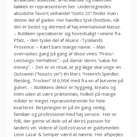
køkken er repræsenteret her. Undertegnedes
absolutte favorit vinhandel “Goltz 23” finder man i
denne del af gaden. Her handles tysk (hvid)vin, når
det er bedst og dermed af høj international klasse.
– Butikken specialiserer sig hovedsaligt i vinene fra
Pfalz, – den tyske del af Alsace -Tysklands
Provence. – Kært barn mange navne. – Man
overraskes gang på gang af disse vines “Preis/-
Leistungs-Verhältnis” – på dansk: deres “value for
money”. – Det er et ritual, at jeg liiiige skal snige en
Gutswein (“husets vin”) én liters “Heinrich Spindler,
Riesling, Trocken” til 6,90€ med fra en af kurvene på
gulvet. – Butikkens dekor er hyggelig, kreativ og
intim uden at være prætentiøs, hvilket på mange
måder er meget repræsenterende for hele
kvarteret. Betjeningen er på én gang venlig,
familiær og professionel med høj service. Her er
folk, der gerne vil dele ud af deres passion for
landets vin. Videre af Goltzstrasse er guldsmeden
Leon Lazar & Semper værd at nævne. Her afspejles