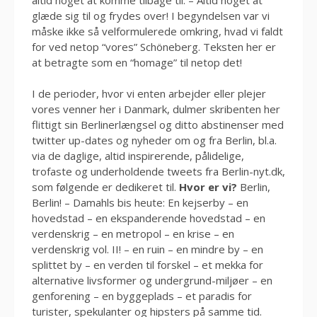
glæde sig til og frydes over! I begyndelsen var vi
måske ikke så velformulerede omkring, hvad vi faldt
for ved netop “vores” Schöneberg. Teksten her er
at betragte som en “homage” til netop det!
I de perioder, hvor vi enten arbejder eller plejer
vores venner her i Danmark, dulmer skribenten her
flittigt sin Berlinerlængsel og ditto abstinenser med
twitter up-dates og nyheder om og fra Berlin, bl.a.
via de daglige, altid inspirerende, pålidelige,
trofaste og underholdende tweets fra Berlin-nyt.dk,
som følgende er dedikeret til.
Hvor er vi?
Berlin,
Berlin! – Damahls bis heute: En kejserby – en
hovedstad – en ekspanderende hovedstad – en
verdenskrig – en metropol – en krise – en
verdenskrig vol. II! – en ruin – en mindre by – en
splittet by – en verden til forskel – et mekka for
alternative livsformer og undergrund-miljøer – en
genforening – en byggeplads – et paradis for
turister, spekulanter og hipsters på samme tid.