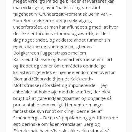
meget virkeligt! På tidlige billeder af kvarteret kan
man virkelig se, hvor “parisisk” og storslået
“Jugendstil”/”Gründerzeit”-romantisk Berlin var. –
Som Berlin-elsker er det jo selvfølgelig
underforstået, at man har affundet sig med, at hvor
der ikke er fordums storhed og æstetik, er der i
dag noget andet, og at dette andet rummer sin
egen charme og sine egne muligheder. –
Boligkarreen Fuggerstrasse mellem
Kalckreuthstrasse og Eisenacherstrasse er urørt
og fredet og vidner om områdets oprindelige
karakter. Ligeledes er hjørneejendommen overfor
Biomarkt/Eldorado (hjørnet Kalckreuth-
Motzstrasse) storslået og imponerende. – Jeg
anbefaler at holde øje med de kræfter, der blev
brugt på at gøre indgangspartier og opgange så
præsentable som muligt. Her venter mange
fantastiske syn rundt omkring i denne del af
Schöneberg. – De nu så populære og gentrificerede
øst-berlinske områder Prenzlauer Berg og
Friedricshain havde/har slet ikke arkitektur af så