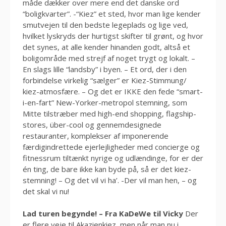
måde dækker over mere end det danske ord
“boligkvarter”. -“Kiez” et sted, hvor man lige kender
smutvejen til den bedste legeplads og lige ved,
hvilket lyskryds der hurtigst skifter til grønt, og hvor
det synes, at alle kender hinanden godt, altså et
boligområde med strejf af noget trygt og lokalt. –
En slags lille “landsby” i byen. – Et ord, der i den
forbindelse virkelig “sælger” er Kiez-Stimmung/
kiez-atmosfære. – Og det er IKKE den fede “smart-
i-en-fart” New-Yorker-metropol stemning, som
Mitte tilstræber med high-end shopping, flagship-
stores, über-cool og gennemdesignede
restauranter, komplekser af imponerende
færdigindrettede ejerlejligheder med concierge og
fitnessrum tiltænkt nyrige og udlændinge, for er der
én ting, de bare ikke kan byde på, så er det kiez-
stemning! – Og det vil vi ha’. -Der vil man hen, – og
det skal vi nu!
Lad turen begynde! – Fra KaDeWe til Vicky
Der
er flere veje til Akazienkiez, men når man nu i