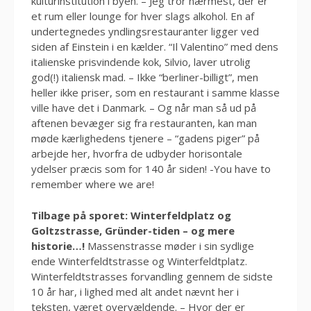
kulturinstitution i byen. – Jeg tror nærmest, der er
et rum eller lounge for hver slags alkohol. En af
undertegnedes yndlingsrestauranter ligger ved
siden af Einstein i en kælder. “Il Valentino” med dens
italienske prisvindende kok, Silvio, laver utrolig
god(!) italiensk mad. – Ikke “berliner-billigt”, men
heller ikke priser, som en restaurant i samme klasse
ville have det i Danmark. – Og når man så ud på
aftenen bevæger sig fra restauranten, kan man
møde kærlighedens tjenere – “gadens piger” på
arbejde her, hvorfra de udbyder horisontale
ydelser præcis som for 140 år siden! -You have to
remember where we are!
Tilbage på sporet: Winterfeldplatz og
Goltzstrasse, Gründer-tiden – og mere
historie…!
Massenstrasse møder i sin sydlige
ende Winterfeldtstrasse og Winterfeldtplatz.
Winterfeldtstrasses forvandling gennem de sidste
10 år har, i lighed med alt andet nævnt her i
teksten, været overvældende. – Hvor der er