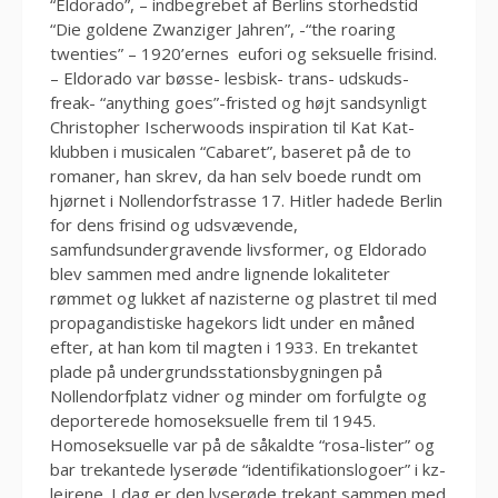
“Eldorado”, – indbegrebet af Berlins storhedstid
“Die goldene Zwanziger Jahren”, -“the roaring
twenties” – 1920’ernes eufori og seksuelle frisind.
– Eldorado var bøsse- lesbisk- trans- udskuds-
freak- “anything goes”-fristed og højt sandsynligt
Christopher Ischerwoods inspiration til Kat Kat-
klubben i musicalen “Cabaret”, baseret på de to
romaner, han skrev, da han selv boede rundt om
hjørnet i Nollendorfstrasse 17. Hitler hadede Berlin
for dens frisind og udsvævende,
samfundsundergravende livsformer, og Eldorado
blev sammen med andre lignende lokaliteter
rømmet og lukket af nazisterne og plastret til med
propagandistiske hagekors lidt under en måned
efter, at han kom til magten i 1933. En trekantet
plade på undergrundsstationsbygningen på
Nollendorfplatz vidner og minder om forfulgte og
deporterede homoseksuelle frem til 1945.
Homoseksuelle var på de såkaldte “rosa-lister” og
bar trekantede lyserøde “identifikationslogoer” i kz-
lejrene. I dag er den lyserøde trekant sammen med