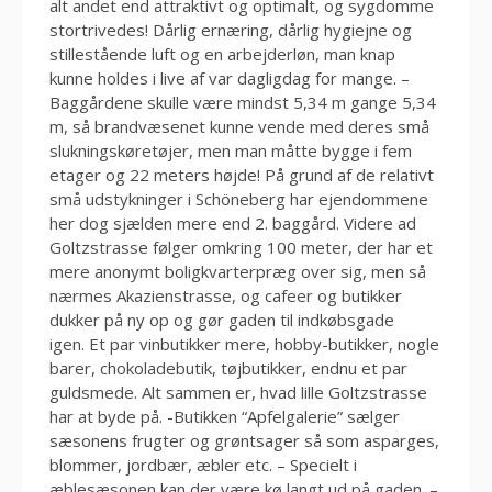
alt andet end attraktivt og optimalt, og sygdomme
stortrivedes! Dårlig ernæring, dårlig hygiejne og
stillestående luft og en arbejderløn, man knap
kunne holdes i live af var dagligdag for mange. –
Baggårdene skulle være mindst 5,34 m gange 5,34
m, så brandvæsenet kunne vende med deres små
slukningskøretøjer, men man måtte bygge i fem
etager og 22 meters højde! På grund af de relativt
små udstykninger i Schöneberg har ejendommene
her dog sjælden mere end 2. baggård. Videre ad
Goltzstrasse følger omkring 100 meter, der har et
mere anonymt boligkvarterpræg over sig, men så
nærmes Akazienstrasse, og cafeer og butikker
dukker på ny op og gør gaden til indkøbsgade
igen. Et par vinbutikker mere, hobby-butikker, nogle
barer, chokoladebutik, tøjbutikker, endnu et par
guldsmede. Alt sammen er, hvad lille Goltzstrasse
har at byde på. -Butikken “Apfelgalerie” sælger
sæsonens frugter og grøntsager så som asparges,
blommer, jordbær, æbler etc. – Specielt i
æblesæsonen kan der være kø langt ud på gaden. –