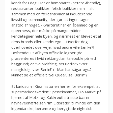
kendt for i dag. Her er homobarer (hetero-friendly),
restauranter, butikker, fetich-butikker m.m. – alt
sammen med en fællesnævner af inkluderende
livsstil og community, der gør, at ingen tager
anstød af noget. -Kvarteret har en åbenhed og en
queerness, der måske på mange måder
kendetegner hele byen, og nærmest er blevet et af
dens brands eller kendetegn. – Hvorfor dog
overhovedet overveje, hvad andre ville tænke?! -
Befriende! Et af byen officielle logoer (de
præsenteres i hvid rektangulær taleboble på rød
baggrund) er “Sei vielfältig, sei Berlin!”- “Vær
mangfoldig, vær Berlin!” (- Man har sågar også
kunnet se et officielt “Sei Queer, sei Berlin”).
Et kuriosum i Kiez-historien her er for eksempel, at
supermarkedskæden” Speisekammer, Bio Markt” på
hjørnet af Motz- og Kalckreuthstrasse bærer
navnevedhæftelsen “Im Eldorado” til minde om den
legendariske, berømte og berygtede nightclub