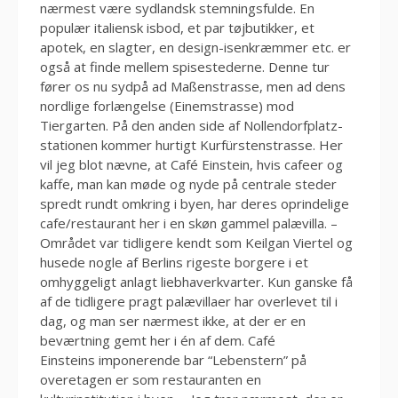
nærmest være sydlandsk stemningsfulde. En
populær italiensk isbod, et par tøjbutikker, et
apotek, en slagter, en design-isenkræmmer etc. er
også at finde mellem spisestederne. Denne tur
fører os nu sydpå ad Maßenstrasse, men ad dens
nordlige forlængelse (Einemstrasse) mod
Tiergarten. På den anden side af Nollendorfplatz-
stationen kommer hurtigt Kurfürstenstrasse. Her
vil jeg blot nævne, at Café Einstein, hvis cafeer og
kaffe, man kan møde og nyde på centrale steder
spredt rundt omkring i byen, har deres oprindelige
cafe/restaurant her i en skøn gammel palævilla. –
Området var tidligere kendt som Keilgan Viertel og
husede nogle af Berlins rigeste borgere i et
omhyggeligt anlagt liebhaverkvarter. Kun ganske få
af de tidligere pragt palævillaer har overlevet til i
dag, og man ser nærmest ikke, at der er en
beværtning gemt her i én af dem. Café
Einsteins imponerende bar “Lebenstern” på
overetagen er som restauranten en