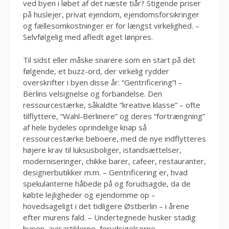
ved byen i løbet af det næste tiår? Stigende priser
på huslejer, privat ejendom, ejendomsforsikringer
og fællesomkostninger er for længst virkelighed. –
Selvfølgelig med afledt øget lønpres.
Til sidst eller måske snarere som en start på det
følgende, et buzz-ord, der virkelig rydder
overskrifter i byen disse år: “Gentrificering”! –
Berlins velsignelse og forbandelse. Den
ressourcestærke, såkaldte “kreative klasse” – ofte
tilflyttere, “Wahl-Berlinere” og deres “fortrængning”
af hele bydeles oprindelige knap så
ressourcestærke beboere, med de nye indflytteres
højere krav til luksusboliger, istandsættelser,
moderniseringer, chikke barer, cafeer, restauranter,
designerbutikker m.m. – Gentrificering er, hvad
spekulanterne håbede på og forudsagde, da de
købte lejligheder og ejendomme op –
hovedsageligt i det tidligere Østberlin – i årene
efter murens fald. – Undertegnede husker stadig
hypen, avisartiklerne, forudsigelserne,