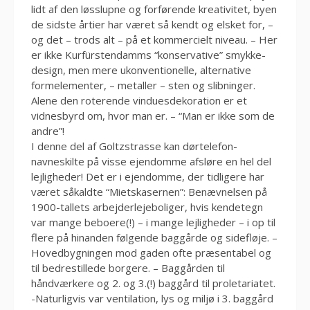
lidt af den løsslupne og forførende kreativitet, byen
de sidste årtier har været så kendt og elsket for, –
og det – trods alt – på et kommercielt niveau. – Her
er ikke Kurfürstendamms “konservative” smykke-
design, men mere ukonventionelle, alternative
formelementer, – metaller – sten og slibninger.
Alene den roterende vinduesdekoration er et
vidnesbyrd om, hvor man er. – “Man er ikke som de
andre”!
I denne del af Goltzstrasse kan dørtelefon-
navneskilte på visse ejendomme afsløre en hel del
lejligheder! Det er i ejendomme, der tidligere har
været såkaldte “Mietskasernen”: Benævnelsen på
1900-tallets arbejderlejeboliger, hvis kendetegn
var mange beboere(!) – i mange lejligheder – i op til
flere på hinanden følgende baggårde og sidefløje. –
Hovedbygningen mod gaden ofte præsentabel og
til bedrestillede borgere. – Baggården til
håndværkere og 2. og 3.(!) baggård til proletariatet.
-Naturligvis var ventilation, lys og miljø i 3. baggård