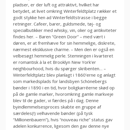
pladser, er der luft og attraktivt, hvilket har
betydet, at livet omkring Winterfeldtplatz rækker et
godt stykke hen ad Winterfeldtstrasse i begge
retninger. Cafeer, barer, guldsmede, tøj- og
specialbutikker med whisky, vin, olier og antikviteter
findes her. – Baren “Green Door” – med vært i
døren, er at fremhæve for sin hemmelige, diskrete,
nærmest eksklusive charme. – Men den er også en
velbesøgt hemmelig perle. Stemningen i kvarteret
er romantisk à la et Brooklyn New York’er
neighbourhood, hvis du spørger skribenten… –
Winterfeldtplatz blev planlagt i 1860’erne og anlagt
som markedsplads for landsbyen Schönebergs
bønder i 1890 i en tid, hvor boligkarréerne skød op
på de gamle marker, hvoromkring gamle markveje
blev til de gader, vi færdes på i dag. Denne
byindlemmelsesproces skabte en gruppe af
særdeles(!) velhavende bønder (på tysk
“Millionenbauern”), hvis “nouveau riche” status gav
adelen konkurrence, ligesom den gav denne nye