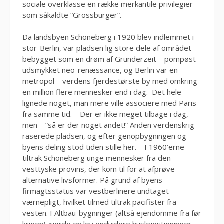
sociale overklasse en række merkantile privilegier
som såkaldte “Grossbürger”.
Da landsbyen Schöneberg i 1920 blev indlemmet i
stor-Berlin, var pladsen lig store dele af området
bebygget som en drøm af Gründerzeit – pompøst
udsmykket neo-renæssance, og Berlin var en
metropol – verdens fjerdestørste by med omkring
en million flere mennesker end i dag. Det hele
lignede noget, man mere ville associere med Paris
fra samme tid. – Der er ikke meget tilbage i dag,
men – ”så er der noget andet!” Anden verdenskrig
raserede pladsen, og efter genopbygningen og
byens deling stod tiden stille her. – I 1960’erne
tiltrak Schöneberg unge mennesker fra den
vesttyske provins, der kom til for at afprøve
alternative livsformer. På grund af byens
firmagtsstatus var vestberlinere undtaget
værnepligt, hvilket tilmed tiltrak pacifister fra
vesten. I Altbau-bygninger (altså ejendomme fra før