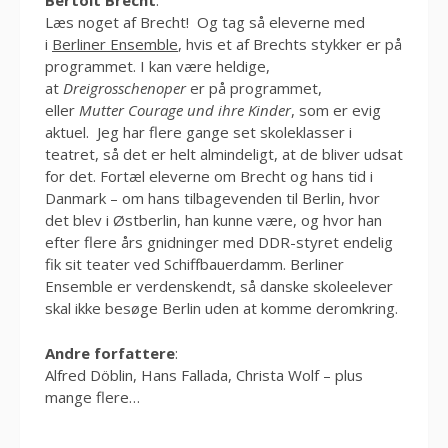
Bertolt Brecht
:
Læs noget af Brecht! Og tag så eleverne med
i
Berliner Ensemble
, hvis et af Brechts stykker er på
programmet. I kan være heldige,
at
Dreigrosschenoper
er på programmet,
eller
Mutter Courage und ihre Kinder
, som er evig
aktuel. Jeg har flere gange set skoleklasser i
teatret, så det er helt almindeligt, at de bliver udsat
for det. Fortæl eleverne om Brecht og hans tid i
Danmark – om hans tilbagevenden til Berlin, hvor
det blev i Østberlin, han kunne være, og hvor han
efter flere års gnidninger med DDR-styret endelig
fik sit teater ved Schiffbauerdamm. Berliner
Ensemble er verdenskendt, så danske skoleelever
skal ikke besøge Berlin uden at komme deromkring.
Andre forfattere
:
Alfred Döblin, Hans Fallada, Christa Wolf – plus
mange flere…