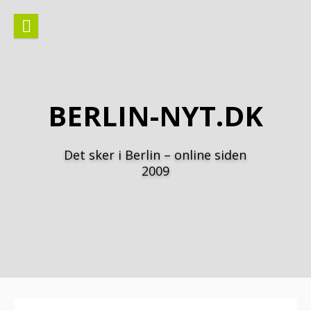
Spring
til
indhold
BERLIN-NYT.DK
Det sker i Berlin – online siden
2009