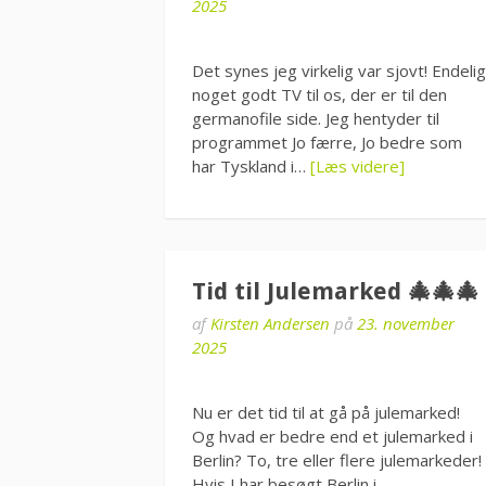
2025
Det synes jeg virkelig var sjovt! Endelig
noget godt TV til os, der er til den
germanofile side. Jeg hentyder til
programmet Jo færre, Jo bedre som
har Tyskland i…
[Læs videre]
Tid til Julemarked 🎄🎄🎄
af
Kirsten Andersen
på
23. november
2025
Nu er det tid til at gå på julemarked!
Og hvad er bedre end et julemarked i
Berlin? To, tre eller flere julemarkeder!
Hvis I har besøgt Berlin i