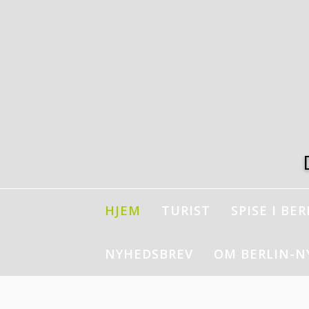
Spring
til
indhold
HJEM
TURIST
SPISE I BER
NYHEDSBREV
OM BERLIN-N