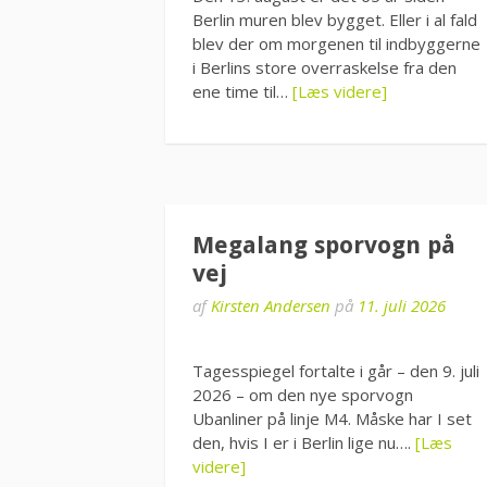
Berlin muren blev bygget. Eller i al fald
blev der om morgenen til indbyggerne
i Berlins store overraskelse fra den
ene time til…
[Læs videre]
Megalang sporvogn på
vej
af
Kirsten Andersen
på
11. juli 2026
Tagesspiegel fortalte i går – den 9. juli
2026 – om den nye sporvogn
Ubanliner på linje M4. Måske har I set
den, hvis I er i Berlin lige nu….
[Læs
videre]