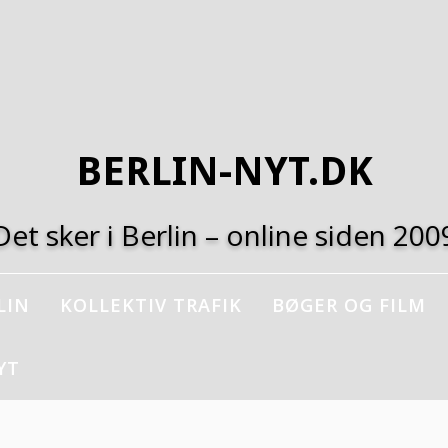
BERLIN-NYT.DK
Det sker i Berlin – online siden 200
LIN
KOLLEKTIV TRAFIK
BØGER OG FILM
YT