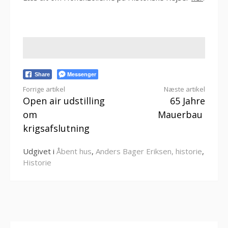
Messenger
Share
Læs
Forrige artikel
Næste artikel
Open air udstilling
65 Jahre
videre
om
Mauerbau
krigsafslutning
Udgivet i
Åbent hus
,
Anders Bager Eriksen, historie
,
Historie