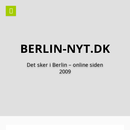
Spring
til
indhold
BERLIN-NYT.DK
Det sker i Berlin – online siden
2009