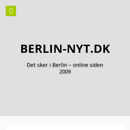
Spring
til
indhold
BERLIN-NYT.DK
Det sker i Berlin – online siden
2009