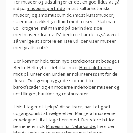
For museer og udstillinger er det en god fidus at gå
ind på
museumsportal.de
(mest kulturhistoriske
museer) og
smb.museum.de
(mest kunstmuseer),
så er man dækket godt ind med museer. Skal man
ud i krogene, må man ind på berlin.de’s side
med
museer fra a-z
. På berlin.de har de også været
så venlige at sortere en liste ud, der viser
museer
med gratis entré
.
Der kommer hele tiden nye attraktioner at besøge i
Berlin. Helt nyt er det ikke, men
Humboldtforum
midt på Unter den Linden er nok interessant for de
fleste. Det genopbyggede slot med tre
barokfacader og en moderne indeholder museer og
udstillinger, butikker og restauranter.
Hvis I tager et tjek på disse lister, har I et godt
udgangspunkt at vælge efter. Mange af museerne
er velegnet til at tage børn med. Det store hit for
børnene er nok
Museum für Naturkunde
, hvor der
blandt andet er to store dinosauerskeletter