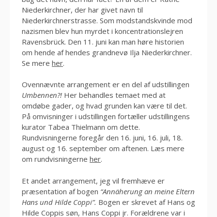
Niederkirchner, der har givet navn til
Niederkirchnerstrasse. Som modstandskvinde mod
nazismen blev hun myrdet i koncentrationslejren
Ravensbrück. Den 11. juni kan man høre historien
om hende af hendes grandnevø Ilja Niederkirchner.
Se mere
her
.
Ovennævnte arrangement er en del af udstillingen
Umbennen?!
Her behandles temaet med at
omdøbe gader, og hvad grunden kan være til det.
På omvisninger i udstillingen fortæller udstillingens
kurator Tabea Thielmann om dette.
Rundvisningerne foregår den 16. juni, 16. juli, 18.
august og 16. september om aftenen. Læs mere
om rundvisningerne
her
.
Et andet arrangement, jeg vil fremhæve er
præsentation af bogen
“Annäherung an meine Eltern
Hans und Hilde Coppi”.
Bogen er skrevet af Hans og
Hilde Coppis søn, Hans Coppi jr. Forældrene var i