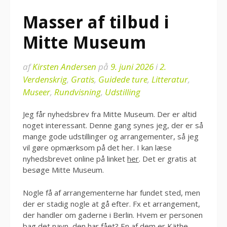
Masser af tilbud i
Mitte Museum
af
Kirsten Andersen
på
9. juni 2026
i
2.
Verdenskrig
,
Gratis
,
Guidede ture
,
Litteratur
,
Museer
,
Rundvisning
,
Udstilling
Jeg får nyhedsbrev fra Mitte Museum. Der er altid
noget interessant. Denne gang synes jeg, der er så
mange gode udstillinger og arrangementer, så jeg
vil gøre opmærksom på det her. I kan læse
nyhedsbrevet online på linket
her
. Det er gratis at
besøge Mitte Museum.
Nogle få af arrangementerne har fundet sted, men
der er stadig nogle at gå efter. Fx et arrangement,
der handler om gaderne i Berlin. Hvem er personen
bag det navn, den har fået? En af dem er Käthe