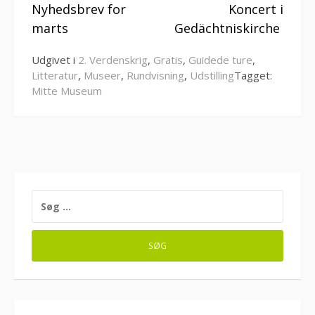
Nyhedsbrev for
Koncert i
videre
marts
Gedächtniskirche
Udgivet i
2. Verdenskrig
,
Gratis
,
Guidede ture
,
Litteratur
,
Museer
,
Rundvisning
,
Udstilling
Tagget:
Mitte Museum
SØG
EFTER: