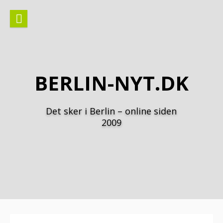
Spring
til
indhold
BERLIN-NYT.DK
Det sker i Berlin – online siden
2009