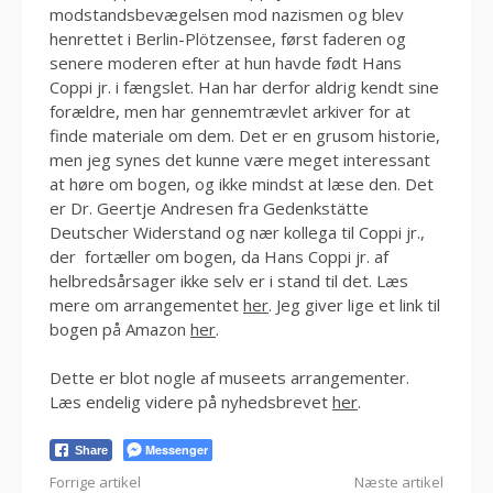
modstandsbevægelsen mod nazismen og blev
henrettet i Berlin-Plötzensee, først faderen og
senere moderen efter at hun havde født Hans
Coppi jr. i fængslet. Han har derfor aldrig kendt sine
forældre, men har gennemtrævlet arkiver for at
finde materiale om dem. Det er en grusom historie,
men jeg synes det kunne være meget interessant
at høre om bogen, og ikke mindst at læse den. Det
er Dr. Geertje Andresen fra Gedenkstätte
Deutscher Widerstand og nær kollega til Coppi jr.,
der fortæller om bogen, da Hans Coppi jr. af
helbredsårsager ikke selv er i stand til det. Læs
mere om arrangementet
her
. Jeg giver lige et link til
bogen på Amazon
her
.
Dette er blot nogle af museets arrangementer.
Læs endelig videre på nyhedsbrevet
her
.
Messenger
Share
Læs
Forrige artikel
Næste artikel