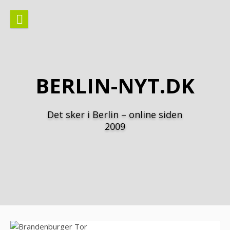
Spring
til
indhold
BERLIN-NYT.DK
Det sker i Berlin – online siden
2009