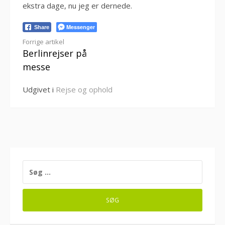
ekstra dage, nu jeg er dernede.
Messenger
Share
Læs
Forrige artikel
Berlinrejser på
videre
messe
Udgivet i
Rejse og ophold
SØG
EFTER: