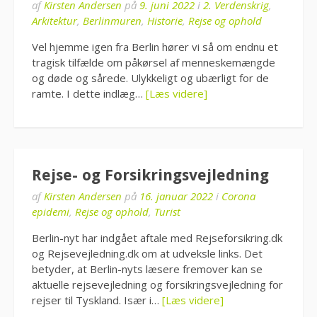
af
Kirsten Andersen
på
9. juni 2022
i
2. Verdenskrig
,
Arkitektur
,
Berlinmuren
,
Historie
,
Rejse og ophold
Vel hjemme igen fra Berlin hører vi så om endnu et
tragisk tilfælde om påkørsel af menneskemængde
og døde og sårede. Ulykkeligt og ubærligt for de
ramte. I dette indlæg…
[Læs videre]
Rejse- og Forsikringsvejledning
af
Kirsten Andersen
på
16. januar 2022
i
Corona
epidemi
,
Rejse og ophold
,
Turist
Berlin-nyt har indgået aftale med Rejseforsikring.dk
og Rejsevejledning.dk om at udveksle links. Det
betyder, at Berlin-nyts læsere fremover kan se
aktuelle rejsevejledning og forsikringsvejledning for
rejser til Tyskland. Især i…
[Læs videre]