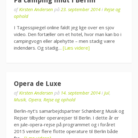
På camping midt i Berlin
af
Kirsten Andersen
på
23. september 2014
i
Rejse og
ophold
I Tagesspiegel online faldt jeg lige over en sjov
video. Den fortæller om et hotel, hvor man kan bo i
campingvogn eller alpehytte – men stadig være
indendørs. Og stadig…
[Læs videre]
Opera de Luxe
af
Kirsten Andersen
på
14. september 2014
i
Jul
,
Musik
,
Opera
,
Rejse og ophold
Berlin-nyt’s samarbejdspartner Schønberg Musik og
Rejser tilbyder operarejser til Berlin. I dette år er
en jule-opera-rejse på programmet og i foråret
2015 venter flere flotte operature til Berlin både
fra…
[Læs videre]