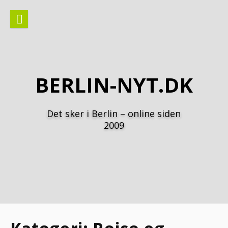
Spring
til
indhold
BERLIN-NYT.DK
Det sker i Berlin – online siden
2009