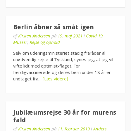
Berlin åbner så småt igen
af
Kirsten Andersen
på
19. maj 2021
i
Covid 19
,
Museer
,
Rejse og ophold
Selv om udenrigsministeriet stadig fraråder al
unødvendig rejse til Tyskland, synes jeg, at jeg vil
vifte lidt med optimist-flaget. For
færdigvaccinerede og deres børn under 18 år er
undtaget fra…
[Læs videre]
Jubilæumsrejse 30 år for murens
fald
af
Kirsten Andersen
på
11. februar 2019
i
Anders