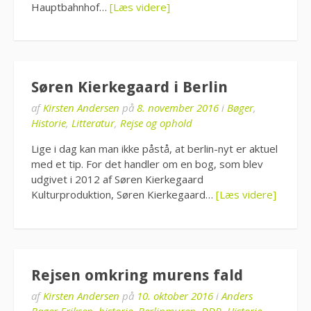
Hauptbahnhof…
[Læs videre]
Søren Kierkegaard i Berlin
af
Kirsten Andersen
på
8. november 2016
i
Bøger
,
Historie
,
Litteratur
,
Rejse og ophold
Lige i dag kan man ikke påstå, at berlin-nyt er aktuel
med et tip. For det handler om en bog, som blev
udgivet i 2012 af Søren Kierkegaard
Kulturproduktion, Søren Kierkegaard…
[Læs videre]
Rejsen omkring murens fald
af
Kirsten Andersen
på
10. oktober 2016
i
Anders
Bager Eriksen, historie
,
Berlinmuren
,
DDR
,
Historie
,