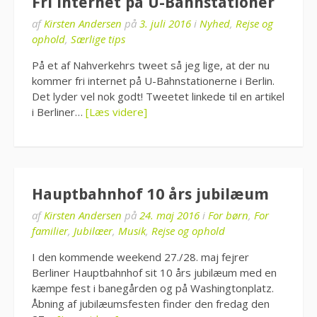
Fri internet på U-Bahnstationer
af
Kirsten Andersen
på
3. juli 2016
i
Nyhed
,
Rejse og
ophold
,
Særlige tips
På et af Nahverkehrs tweet så jeg lige, at der nu
kommer fri internet på U-Bahnstationerne i Berlin.
Det lyder vel nok godt! Tweetet linkede til en artikel
i Berliner…
[Læs videre]
Hauptbahnhof 10 års jubilæum
af
Kirsten Andersen
på
24. maj 2016
i
For børn
,
For
familier
,
Jubilæer
,
Musik
,
Rejse og ophold
I den kommende weekend 27./28. maj fejrer
Berliner Hauptbahnhof sit 10 års jubilæum med en
kæmpe fest i banegården og på Washingtonplatz.
Åbning af jubilæumsfesten finder den fredag den