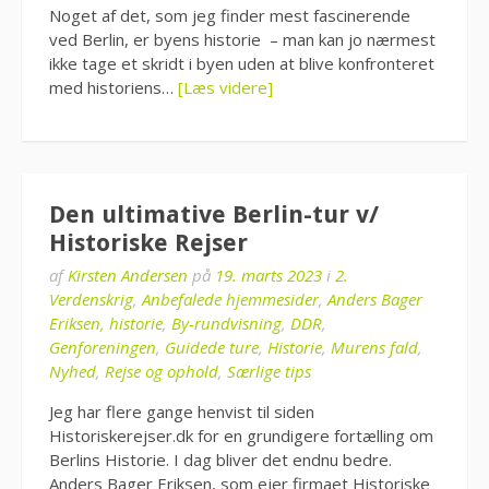
Noget af det, som jeg finder mest fascinerende
ved Berlin, er byens historie – man kan jo nærmest
ikke tage et skridt i byen uden at blive konfronteret
med historiens…
[Læs videre]
Den ultimative Berlin-tur v/
Historiske Rejser
af
Kirsten Andersen
på
19. marts 2023
i
2.
Verdenskrig
,
Anbefalede hjemmesider
,
Anders Bager
Eriksen, historie
,
By-rundvisning
,
DDR
,
Genforeningen
,
Guidede ture
,
Historie
,
Murens fald
,
Nyhed
,
Rejse og ophold
,
Særlige tips
Jeg har flere gange henvist til siden
Historiskerejser.dk for en grundigere fortælling om
Berlins Historie. I dag bliver det endnu bedre.
Anders Bager Eriksen, som ejer firmaet Historiske