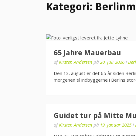
Kategori:
Berlin
65 Jahre Mauerbau
af
Kirsten Andersen
på
20. juli 2026
i
Ber
Den 13. august er det 65 år siden Berlin
morgenen til indbyggerne i Berlins stor
Guidet tur på Mitte 
af
Kirsten Andersen
på
19. januar 2025
i
Den 23. januar kan I deltage i en guide