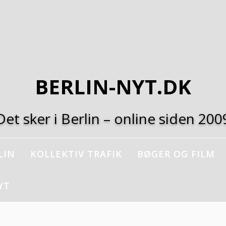
BERLIN-NYT.DK
Det sker i Berlin – online siden 200
LIN
KOLLEKTIV TRAFIK
BØGER OG FILM
YT