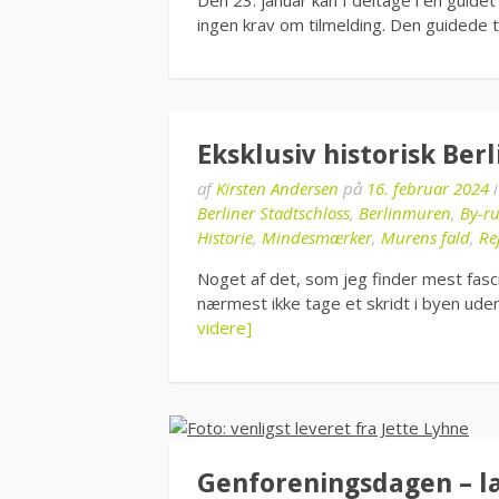
ingen krav om tilmelding. Den guidede t
Eksklusiv historisk Berl
af
Kirsten Andersen
på
16. februar 2024
Berliner Stadtschloss
,
Berlinmuren
,
By-r
Historie
,
Mindesmærker
,
Murens fald
,
Re
Noget af det, som jeg finder mest fasc
nærmest ikke tage et skridt i byen ude
videre]
Genforeningsdagen – l