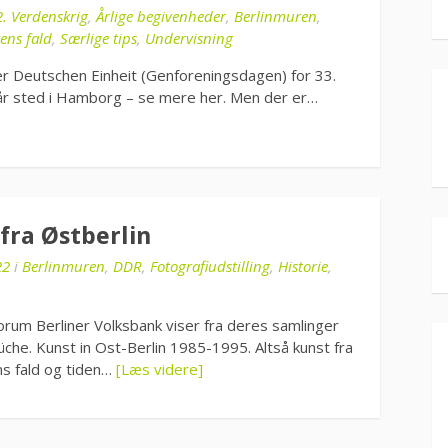
2. Verdenskrig
,
Årlige begivenheder
,
Berlinmuren
,
ens fald
,
Særlige tips
,
Undervisning
er Deutschen Einheit (Genforeningsdagen) for 33.
 i år sted i Hamborg – se mere her. Men der er…
fra Østberlin
22
i
Berlinmuren
,
DDR
,
Fotografiudstilling
,
Historie
,
rum Berliner Volksbank viser fra deres samlinger
che. Kunst in Ost-Berlin 1985-1995. Altså kunst fra
ns fald og tiden…
[Læs videre]