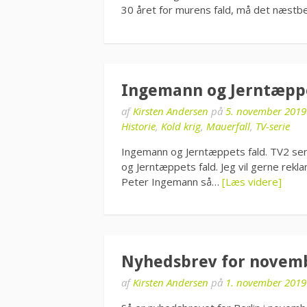
30 året for murens fald, må det næstb
Ingemann og Jerntæppe
af
Kirsten Andersen
på
5. november 2019
Historie
,
Kold krig
,
Mauerfall
,
TV-serie
Ingemann og Jerntæppets fald. TV2 se
og Jerntæppets fald. Jeg vil gerne rekl
Peter Ingemann så…
[Læs videre]
Nyhedsbrev for novem
af
Kirsten Andersen
på
1. november 2019