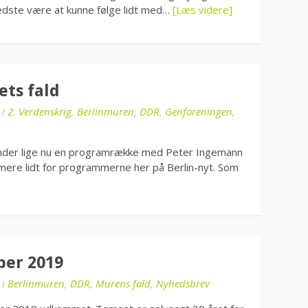
edste være at kunne følge lidt med…
[Læs videre]
ts fald
i
2. Verdenskrig
,
Berlinmuren
,
DDR
,
Genforeningen
,
nder lige nu en programrække med Peter Ingemann
amere lidt for programmerne her på Berlin-nyt. Som
ber 2019
i
Berlinmuren
,
DDR
,
Murens fald
,
Nyhedsbrev