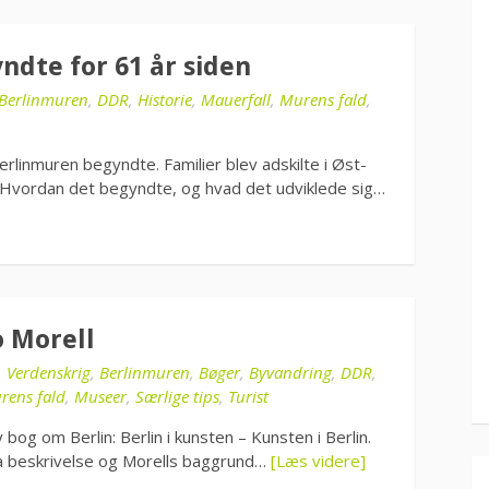
ndte for 61 år siden
Berlinmuren
,
DDR
,
Historie
,
Mauerfall
,
Murens fald
,
erlinmuren begyndte. Familier blev adskilte i Øst-
e. Hvordan det begyndte, og hvad det udviklede sig…
o Morell
. Verdenskrig
,
Berlinmuren
,
Bøger
,
Byvandring
,
DDR
,
rens fald
,
Museer
,
Særlige tips
,
Turist
bog om Berlin: Berlin i kunsten – Kunsten i Berlin.
ra beskrivelse og Morells baggrund…
[Læs videre]