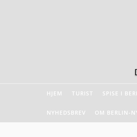
Spring
til
indhold
HJEM
TURIST
SPISE I BER
NYHEDSBREV
OM BERLIN-N