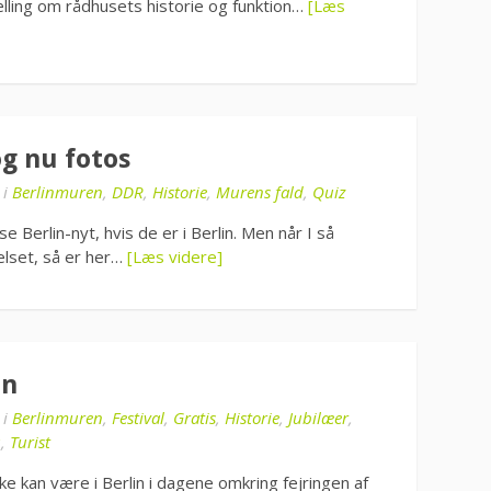
lling om rådhusets historie og funktion…
[Læs
og nu fotos
i
Berlinmuren
,
DDR
,
Historie
,
Murens fald
,
Quiz
se Berlin-nyt, hvis de er i Berlin. Men når I så
elset, så er her…
[Læs videre]
on
i
Berlinmuren
,
Festival
,
Gratis
,
Historie
,
Jubilæer
,
u
,
Turist
ke kan være i Berlin i dagene omkring fejringen af