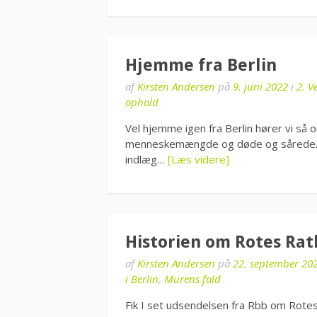
Hjemme fra Berlin
af
Kirsten Andersen
på
9. juni 2022
i
2. V
ophold
Vel hjemme igen fra Berlin hører vi så 
menneskemængde og døde og sårede. Ul
indlæg…
[Læs videre]
Historien om Rotes Ra
af
Kirsten Andersen
på
22. september 20
i Berlin
,
Murens fald
Fik I set udsendelsen fra Rbb om Rotes 