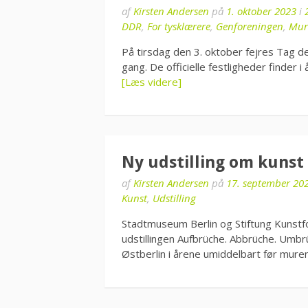
af
Kirsten Andersen
på
1. oktober 2023
i
DDR
,
For tysklærere
,
Genforeningen
,
Mur
På tirsdag den 3. oktober fejres Tag d
gang. De officielle festligheder finder
[Læs videre]
Ny udstilling om kunst 
af
Kirsten Andersen
på
17. september 20
Kunst
,
Udstilling
Stadtmuseum Berlin og Stiftung Kunstfo
udstillingen Aufbrüche. Abbrüche. Umbrü
Østberlin i årene umiddelbart før mure