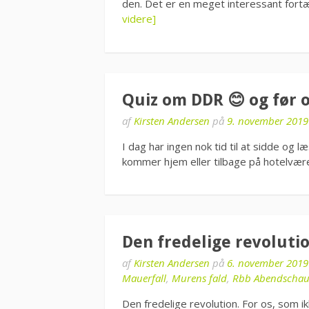
den. Det er en meget interessant fortæ
videre]
Quiz om DDR 😊 og før 
af
Kirsten Andersen
på
9. november 2019
I dag har ingen nok tid til at sidde og læ
kommer hjem eller tilbage på hotelvær
Den fredelige revoluti
af
Kirsten Andersen
på
6. november 2019
Mauerfall
,
Murens fald
,
Rbb Abendscha
Den fredelige revolution. For os, som ik