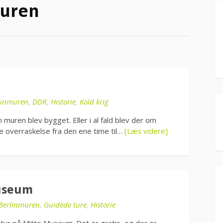
muren
linmuren
,
DDR
,
Historie
,
Kold krig
 muren blev bygget. Eller i al fald blev der om
e overraskelse fra den ene time til…
[Læs videre]
Museum
Berlinmuren
,
Guidede ture
,
Historie
t tur på Mitte Museum. Det er gratis, og der er