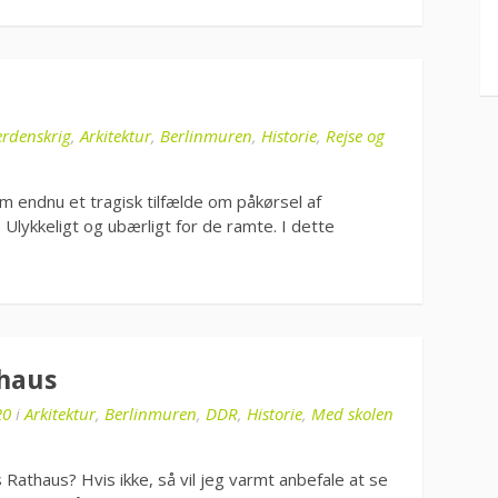
erdenskrig
,
Arkitektur
,
Berlinmuren
,
Historie
,
Rejse og
om endnu et tragisk tilfælde om påkørsel af
ykkeligt og ubærligt for de ramte. I dette
thaus
20
i
Arkitektur
,
Berlinmuren
,
DDR
,
Historie
,
Med skolen
Rathaus? Hvis ikke, så vil jeg varmt anbefale at se