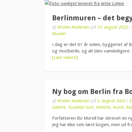
Berlinmuren – det begy
af
Kirsten Andersen
på
13. august 2022
i
Museer
I dag er det 61 år siden, byggeriet af B
og Vestberlin, og alt blev vanskeliger
[Læs videre]
Ny bog om Berlin fra B
af
Kirsten Andersen
på
5. august 2022
i
2
Galerie
,
Guidede ture
,
Historie
,
Kunst
,
Mu
Forfatteren Bo Morell har skrevet en ny 
Jeg har ikke selv læst bogen, men ud f