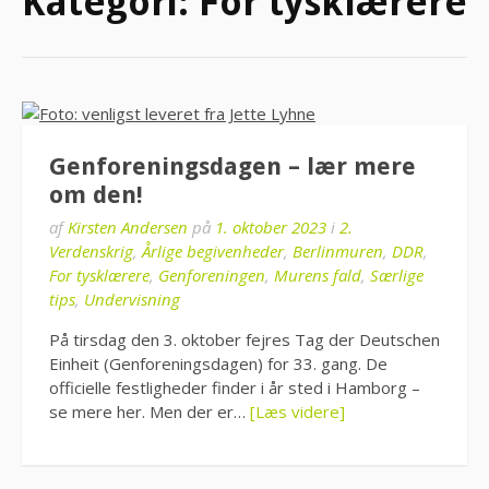
Kategori:
For tysklærere
Genforeningsdagen – lær mere
om den!
af
Kirsten Andersen
på
1. oktober 2023
i
2.
Verdenskrig
,
Årlige begivenheder
,
Berlinmuren
,
DDR
,
For tysklærere
,
Genforeningen
,
Murens fald
,
Særlige
tips
,
Undervisning
På tirsdag den 3. oktober fejres Tag der Deutschen
Einheit (Genforeningsdagen) for 33. gang. De
officielle festligheder finder i år sted i Hamborg –
se mere her. Men der er…
[Læs videre]