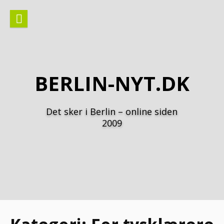
Spring
til
indhold
BERLIN-NYT.DK
Det sker i Berlin – online siden
2009