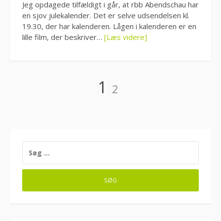
Jeg opdagede tilfældigt i går, at rbb Abendschau har
en sjov julekalender. Det er selve udsendelsen kl.
19.30, der har kalenderen. Lågen i kalenderen er en
lille film, der beskriver…
[Læs videre]
Indlægsinddeling
Side
Side
1
2
SØG
EFTER: