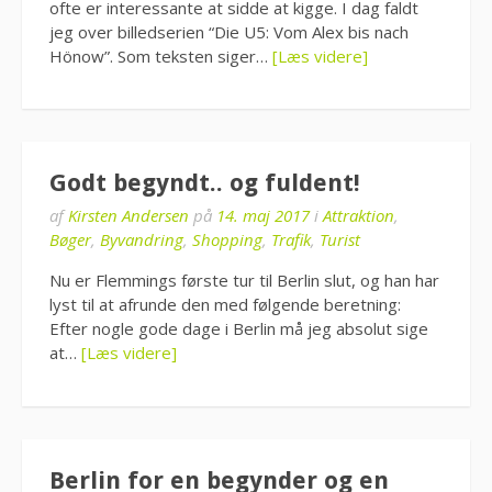
ofte er interessante at sidde at kigge. I dag faldt
jeg over billedserien “Die U5: Vom Alex bis nach
Hönow”. Som teksten siger…
[Læs videre]
Godt begyndt.. og fuldent!
af
Kirsten Andersen
på
14. maj 2017
i
Attraktion
,
Bøger
,
Byvandring
,
Shopping
,
Trafik
,
Turist
Nu er Flemmings første tur til Berlin slut, og han har
lyst til at afrunde den med følgende beretning:
Efter nogle gode dage i Berlin må jeg absolut sige
at…
[Læs videre]
Berlin for en begynder og en