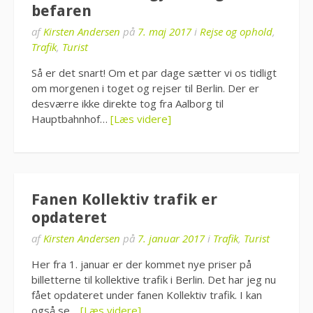
befaren
af
Kirsten Andersen
på
7. maj 2017
i
Rejse og ophold
,
Trafik
,
Turist
Så er det snart! Om et par dage sætter vi os tidligt
om morgenen i toget og rejser til Berlin. Der er
desværre ikke direkte tog fra Aalborg til
Hauptbahnhof…
[Læs videre]
Fanen Kollektiv trafik er
opdateret
af
Kirsten Andersen
på
7. januar 2017
i
Trafik
,
Turist
Her fra 1. januar er der kommet nye priser på
billetterne til kollektive trafik i Berlin. Det har jeg nu
fået opdateret under fanen Kollektiv trafik. I kan
også se…
[Læs videre]