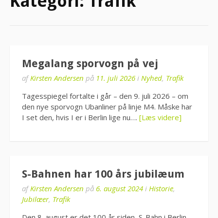
Kategori:
Trafik
Megalang sporvogn på vej
af
Kirsten Andersen
på
11. juli 2026
i
Nyhed
,
Trafik
Tagesspiegel fortalte i går – den 9. juli 2026 – om
den nye sporvogn Ubanliner på linje M4. Måske har
I set den, hvis I er i Berlin lige nu….
[Læs videre]
S-Bahnen har 100 års jubilæum
af
Kirsten Andersen
på
6. august 2024
i
Historie
,
Jubilæer
,
Trafik
Den 8. august er det 100 år siden, S-Bahn i Berlin