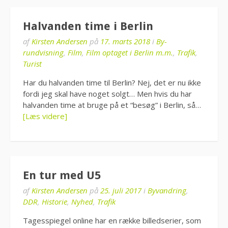
Halvanden time i Berlin
af
Kirsten Andersen
på
17. marts 2018
i
By-
rundvisning
,
Film
,
Film optaget i Berlin m.m.
,
Trafik
,
Turist
Har du halvanden time til Berlin? Nej, det er nu ikke
fordi jeg skal have noget solgt… Men hvis du har
halvanden time at bruge på et “besøg” i Berlin, så…
[Læs videre]
En tur med U5
af
Kirsten Andersen
på
25. juli 2017
i
Byvandring
,
DDR
,
Historie
,
Nyhed
,
Trafik
Tagesspiegel online har en række billedserier, som