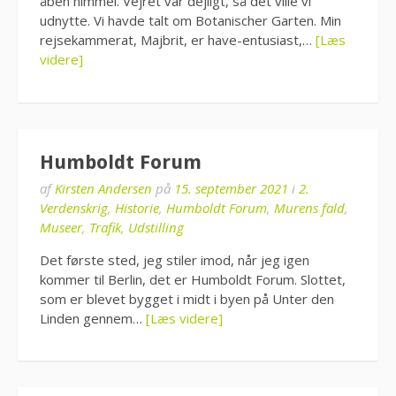
åben himmel. Vejret var dejligt, så det ville vi
udnytte. Vi havde talt om Botanischer Garten. Min
rejsekammerat, Majbrit, er have-entusiast,…
[Læs
videre]
Humboldt Forum
af
Kirsten Andersen
på
15. september 2021
i
2.
Verdenskrig
,
Historie
,
Humboldt Forum
,
Murens fald
,
Museer
,
Trafik
,
Udstilling
Det første sted, jeg stiler imod, når jeg igen
kommer til Berlin, det er Humboldt Forum. Slottet,
som er blevet bygget i midt i byen på Unter den
Linden gennem…
[Læs videre]