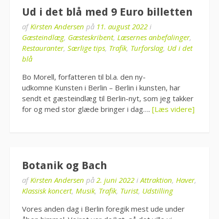
Ud i det blå med 9 Euro billetten
af
Kirsten Andersen
på
11. august 2022
i
Gæsteindlæg
,
Gæsteskribent
,
Læsernes anbefalinger
,
Restauranter
,
Særlige tips
,
Trafik
,
Turforslag
,
Ud i det
blå
Bo Morell, forfatteren til bl.a. den ny-
udkomne Kunsten i Berlin – Berlin i kunsten, har
sendt et gæsteindlæg til Berlin-nyt, som jeg takker
for og med stor glæde bringer i dag….
[Læs videre]
Botanik og Bach
af
Kirsten Andersen
på
2. juni 2022
i
Attraktion
,
Haver
,
Klassisk koncert
,
Musik
,
Trafik
,
Turist
,
Udstilling
Vores anden dag i Berlin foregik mest ude under