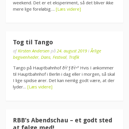
weekend. Det er et eksperiment, så det bliver ikke
mere lige foreløbig….
[Læs videre]
Tog til Tango
af
Kirsten Andersen
på
24. august 2019
i
Årlige
begivenheder
,
Dans
,
Festival
,
Trafik
Tango på Hauptbahnhof ðŸ’ƒðŸ•º Hvis I ankommer
til Hauptbahnhof i Berlin i dag eller i morgen, så skal
I lige spidse ører. Det kan nemlig godt være, at der
lyder…
[Læs videre]
RBB’s Abendschau – et godt sted
at følge med!