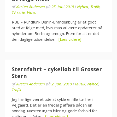
af
Kirsten Andersen
på
25. juni 2019
i
Nyhed
,
Trafik
,
TV-serie
,
Video
RBB – Rundfunk Berlin-Brandenburg er et godt
sted at følge med, hvis man vil være opdateret på
nyheder om Berlin og omegn. Frem for alt er det
den daglige udsendelse…
[Læs videre]
Sternfahrt – cykelløb til Grosser
Stern
af
Kirsten Andersen
på
2. juni 2019
i
Musik
,
Nyhed
,
Trafik
Jeg har lige været ude at cykle en lille tur her i
Vejgaard. Det er en fredelig affære sådan en
søndag. Næsten ingen biler og gode forhold for
cyklister… sådan…
[Læs videre]