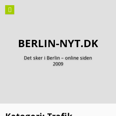
Spring
til
indhold
BERLIN-NYT.DK
Det sker i Berlin – online siden
2009