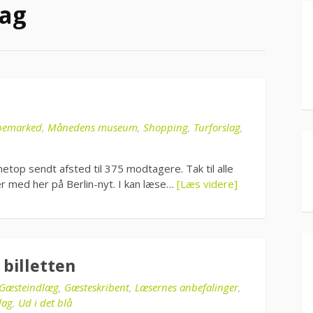
lag
pemarked
,
Månedens museum
,
Shopping
,
Turforslag
,
op sendt afsted til 375 modtagere. Tak til alle
ser med her på Berlin-nyt. I kan læse…
[Læs videre]
 billetten
Gæsteindlæg
,
Gæsteskribent
,
Læsernes anbefalinger
,
lag
,
Ud i det blå