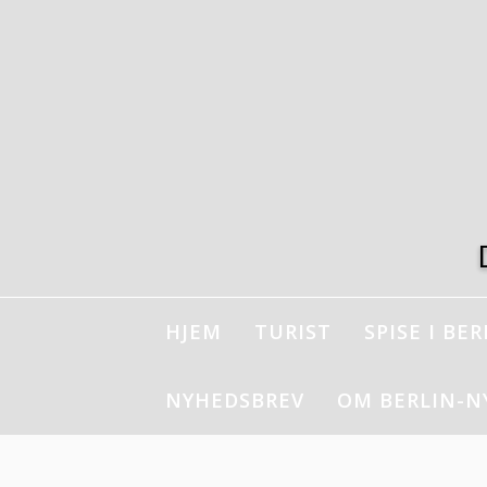
Spring
til
indhold
HJEM
TURIST
SPISE I BER
NYHEDSBREV
OM BERLIN-N