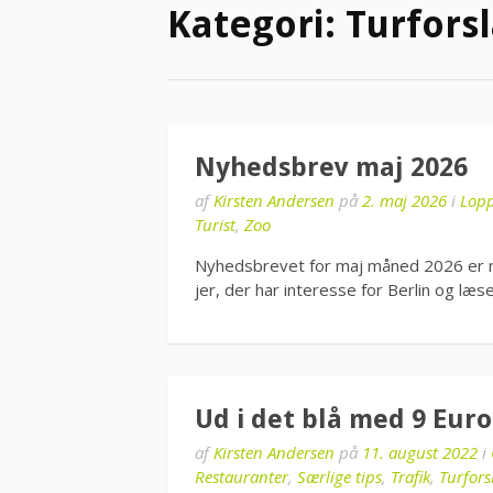
Kategori:
Turfors
Nyhedsbrev maj 2026
af
Kirsten Andersen
på
2. maj 2026
i
Lop
Turist
,
Zoo
Nyhedsbrevet for maj måned 2026 er net
jer, der har interesse for Berlin og læ
Ud i det blå med 9 Euro
af
Kirsten Andersen
på
11. august 2022
i
Restauranter
,
Særlige tips
,
Trafik
,
Turfors