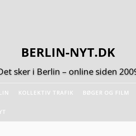
BERLIN-NYT.DK
Det sker i Berlin – online siden 200
LIN
KOLLEKTIV TRAFIK
BØGER OG FILM
YT