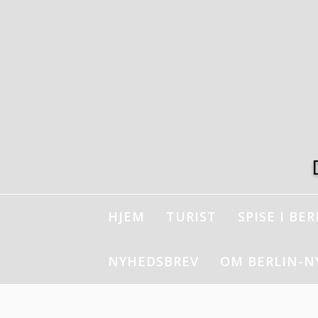
Spring
til
indhold
HJEM
TURIST
SPISE I BER
NYHEDSBREV
OM BERLIN-N