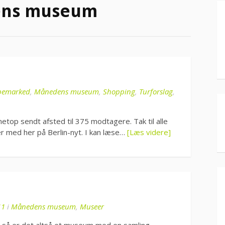
ns museum
pemarked
,
Månedens museum
,
Shopping
,
Turforslag
,
op sendt afsted til 375 modtagere. Tak til alle
ser med her på Berlin-nyt. I kan læse…
[Læs videre]
11
i
Månedens museum
,
Museer
, så er det altså et museum med en samling.