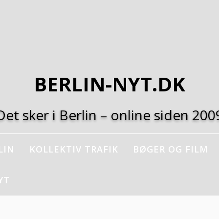
BERLIN-NYT.DK
Det sker i Berlin – online siden 200
LIN
KOLLEKTIV TRAFIK
BØGER OG FILM
YT