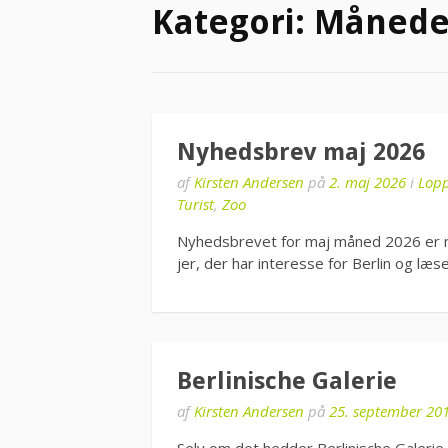
Kategori:
Månede
Nyhedsbrev maj 2026
af
Kirsten Andersen
på
2. maj 2026
i
Lop
Turist
,
Zoo
Nyhedsbrevet for maj måned 2026 er net
jer, der har interesse for Berlin og læ
Berlinische Galerie
af
Kirsten Andersen
på
25. september 20
Selv om det hedder Berlinische Galerie