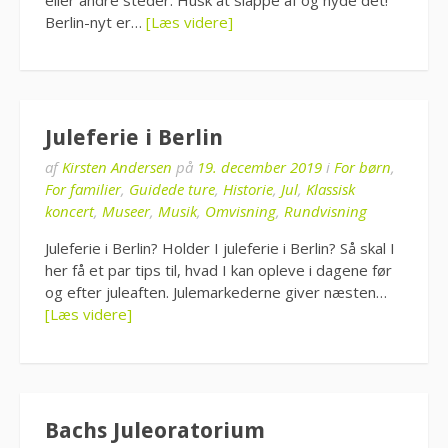
Berlin-nyt er…
[Læs videre]
Juleferie i Berlin
af
Kirsten Andersen
på
19. december 2019
i
For børn
,
For familier
,
Guidede ture
,
Historie
,
Jul
,
Klassisk
koncert
,
Museer
,
Musik
,
Omvisning
,
Rundvisning
Juleferie i Berlin? Holder I juleferie i Berlin? Så skal I
her få et par tips til, hvad I kan opleve i dagene før
og efter juleaften. Julemarkederne giver næsten…
[Læs videre]
Bachs Juleoratorium