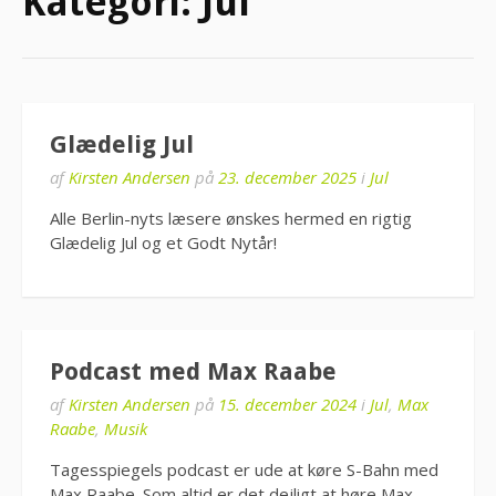
Kategori:
Jul
Glædelig Jul
af
Kirsten Andersen
på
23. december 2025
i
Jul
Alle Berlin-nyts læsere ønskes hermed en rigtig
Glædelig Jul og et Godt Nytår!
Podcast med Max Raabe
af
Kirsten Andersen
på
15. december 2024
i
Jul
,
Max
Raabe
,
Musik
Tagesspiegels podcast er ude at køre S-Bahn med
Max Raabe. Som altid er det dejligt at høre Max