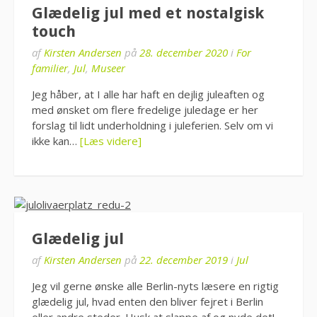
Glædelig jul med et nostalgisk
touch
af
Kirsten Andersen
på
28. december 2020
i
For
familier
,
Jul
,
Museer
Jeg håber, at I alle har haft en dejlig juleaften og
med ønsket om flere fredelige juledage er her
forslag til lidt underholdning i juleferien. Selv om vi
ikke kan…
[Læs videre]
Glædelig jul
af
Kirsten Andersen
på
22. december 2019
i
Jul
Jeg vil gerne ønske alle Berlin-nyts læsere en rigtig
glædelig jul, hvad enten den bliver fejret i Berlin
eller andre steder. Husk at slappe af og nyde det!