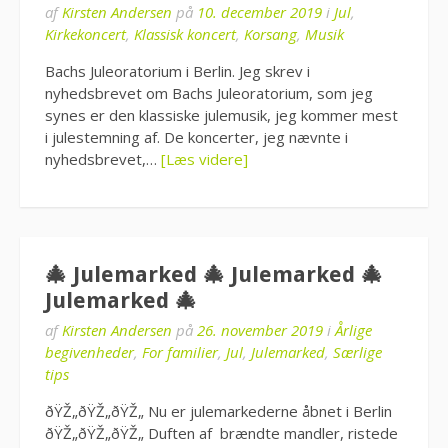
af
Kirsten Andersen
på
10. december 2019
i
Jul
,
Kirkekoncert
,
Klassisk koncert
,
Korsang
,
Musik
Bachs Juleoratorium i Berlin. Jeg skrev i
nyhedsbrevet om Bachs Juleoratorium, som jeg
synes er den klassiske julemusik, jeg kommer mest
i julestemning af. De koncerter, jeg nævnte i
nyhedsbrevet,…
[Læs videre]
🎄 Julemarked 🎄 Julemarked 🎄
Julemarked 🎄
af
Kirsten Andersen
på
26. november 2019
i
Årlige
begivenheder
,
For familier
,
Jul
,
Julemarked
,
Særlige
tips
ðŸŽ„ðŸŽ„ðŸŽ„ Nu er julemarkederne åbnet i Berlin
ðŸŽ„ðŸŽ„ðŸŽ„ Duften af brændte mandler, ristede