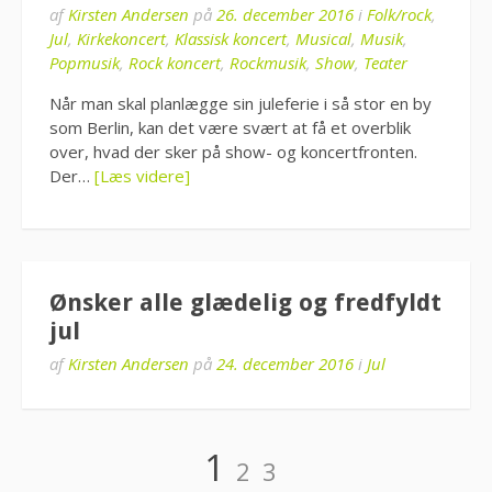
af
Kirsten Andersen
på
26. december 2016
i
Folk/rock
,
Jul
,
Kirkekoncert
,
Klassisk koncert
,
Musical
,
Musik
,
Popmusik
,
Rock koncert
,
Rockmusik
,
Show
,
Teater
Når man skal planlægge sin juleferie i så stor en by
som Berlin, kan det være svært at få et overblik
over, hvad der sker på show- og koncertfronten.
Der…
[Læs videre]
Ønsker alle glædelig og fredfyldt
jul
af
Kirsten Andersen
på
24. december 2016
i
Jul
Indlægsinddeling
Side
Side
Side
1
2
3