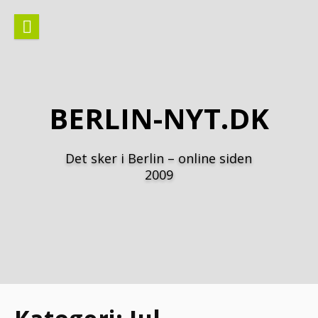
Spring
til
indhold
BERLIN-NYT.DK
Det sker i Berlin – online siden
2009