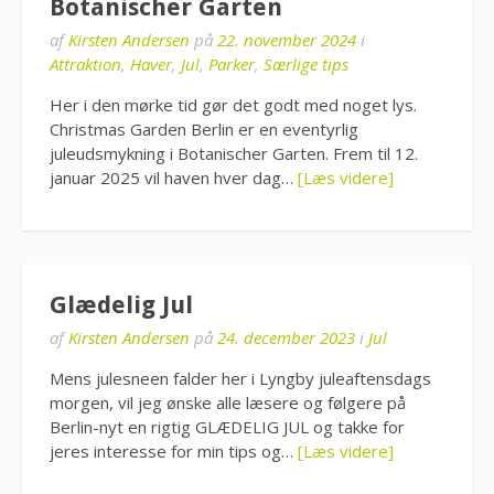
Botanischer Garten
af
Kirsten Andersen
på
22. november 2024
i
Attraktion
,
Haver
,
Jul
,
Parker
,
Særlige tips
Her i den mørke tid gør det godt med noget lys.
Christmas Garden Berlin er en eventyrlig
juleudsmykning i Botanischer Garten. Frem til 12.
januar 2025 vil haven hver dag…
[Læs videre]
Glædelig Jul
af
Kirsten Andersen
på
24. december 2023
i
Jul
Mens julesneen falder her i Lyngby juleaftensdags
morgen, vil jeg ønske alle læsere og følgere på
Berlin-nyt en rigtig GLÆDELIG JUL og takke for
jeres interesse for min tips og…
[Læs videre]