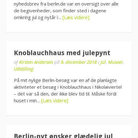
nyhedsbrev fra berlin.de var en oversigt over alle
de begivenheder, som finder sted i dagene
omkring jul og nytår i…
[Læs videre]
Knoblauchhaus med julepynt
af
Kirsten Andersen
på
9. december 2018
i
Jul
,
Museer
,
Udstilling
På mit nylige Berlin-besøg var en af de planlagte
aktiviteter et besøg i Knoblauchhaus i Nikolaiviertel
– det var så den, der ikke blev tid til. Måske fordi
huset i min…
[Læs videre]
Berlin-nyt ønsker glædelig jul