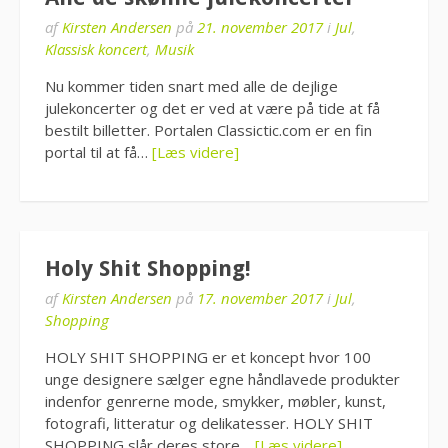
af
Kirsten Andersen
på
21. november 2017
i
Jul
,
Klassisk koncert
,
Musik
Nu kommer tiden snart med alle de dejlige
julekoncerter og det er ved at være på tide at få
bestilt billetter. Portalen Classictic.com er en fin
portal til at få…
[Læs videre]
Holy Shit Shopping!
af
Kirsten Andersen
på
17. november 2017
i
Jul
,
Shopping
HOLY SHIT SHOPPING er et koncept hvor 100
unge designere sælger egne håndlavede produkter
indenfor genrerne mode, smykker, møbler, kunst,
fotografi, litteratur og delikatesser. HOLY SHIT
SHOPPING slår deres store…
[Læs videre]