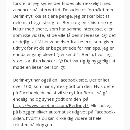
første, at jeg synes der findes tilstrækkeligt med
annoncer på internettet. Desuden er formålet med
Berlin-nyt ikke at tjene penge. Jeg ønsker blot at
dele min begejstring for Berlin og tysk historie og
kultur med andre, som har samme interesse, eller
som ikke vidste, at de ville få den interesse. Og det
er dejligt at få henvendelser fra læsere, som giver
udtryk for at de er begejstrede for min tips. Jeg er
endda engang blevet “genkendt” i Berlin, hvor jeg
stod i kø til en koncert 🙂 Det var rigtig hyggeligt at
møde en læser personligt.
Berlin-nyt har også en Facebook side. Der er lidt
over 100, som har syntes godt om den. Hvis det er
på Facebook, du helst vil se nyt fra Berlin, så gå
endelig ind og synes godt om den på
https://www.facebook.com/Berlinnyt/
Alle indlæg
på bloggen bliver automatisk udgivet på Facebook-
siden, hvorfra du kan klikke dig videre til hele
teksten på bloggen.