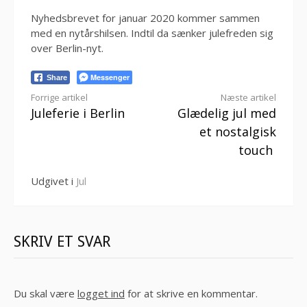
Nyhedsbrevet for januar 2020 kommer sammen
med en nytårshilsen. Indtil da sænker julefreden sig
over Berlin-nyt.
Messenger
Share
Læs
Forrige artikel
Næste artikel
Juleferie i Berlin
Glædelig jul med
videre
et nostalgisk
touch
Udgivet i
Jul
SKRIV ET SVAR
Du skal være
logget ind
for at skrive en kommentar.