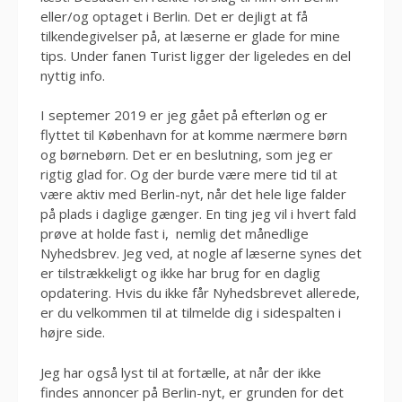
eller/og optaget i Berlin. Det er dejligt at få
tilkendegivelser på, at læserne er glade for mine
tips. Under fanen Turist ligger der ligeledes en del
nyttig info.
I septemer 2019 er jeg gået på efterløn og er
flyttet til København for at komme nærmere børn
og børnebørn. Det er en beslutning, som jeg er
rigtig glad for. Og der burde være mere tid til at
være aktiv med Berlin-nyt, når det hele lige falder
på plads i daglige gænger. En ting jeg vil i hvert fald
prøve at holde fast i, nemlig det månedlige
Nyhedsbrev. Jeg ved, at nogle af læserne synes det
er tilstrækkeligt og ikke har brug for en daglig
opdatering. Hvis du ikke får Nyhedsbrevet allerede,
er du velkommen til at tilmelde dig i sidespalten i
højre side.
Jeg har også lyst til at fortælle, at når der ikke
findes annoncer på Berlin-nyt, er grunden for det