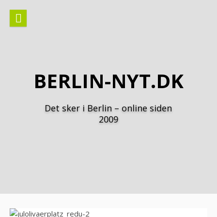
Spring
til
indhold
BERLIN-NYT.DK
Det sker i Berlin – online siden
2009