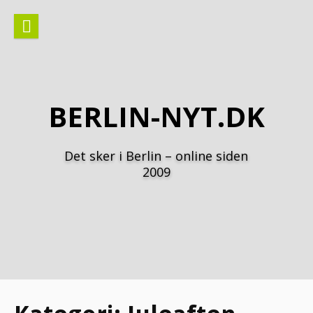
Spring
til
indhold
BERLIN-NYT.DK
Det sker i Berlin – online siden
2009