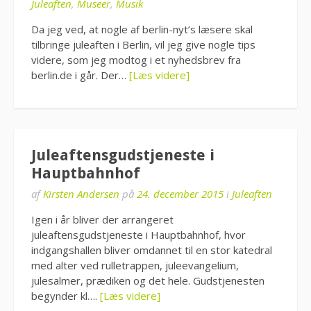
Juleaften
,
Museer
,
Musik
Da jeg ved, at nogle af berlin-nyt’s læsere skal
tilbringe juleaften i Berlin, vil jeg give nogle tips
videre, som jeg modtog i et nyhedsbrev fra
berlin.de i går. Der…
[Læs videre]
Juleaftensgudstjeneste i
Hauptbahnhof
af
Kirsten Andersen
på
24. december 2015
i
Juleaften
Igen i år bliver der arrangeret
juleaftensgudstjeneste i Hauptbahnhof, hvor
indgangshallen bliver omdannet til en stor katedral
med alter ved rulletrappen, juleevangelium,
julesalmer, prædiken og det hele. Gudstjenesten
begynder kl….
[Læs videre]