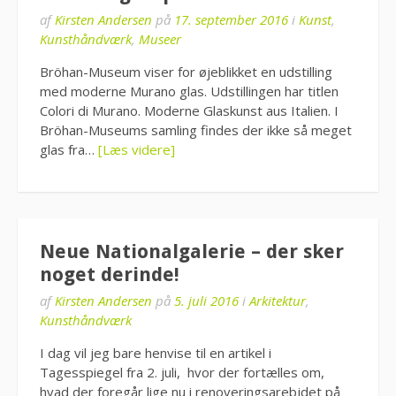
af
Kirsten Andersen
på
17. september 2016
i
Kunst
,
Kunsthåndværk
,
Museer
Bröhan-Museum viser for øjeblikket en udstilling
med moderne Murano glas. Udstillingen har titlen
Colori di Murano. Moderne Glaskunst aus Italien. I
Bröhan-Museums samling findes der ikke så meget
glas fra…
[Læs videre]
Neue Nationalgalerie – der sker
noget derinde!
af
Kirsten Andersen
på
5. juli 2016
i
Arkitektur
,
Kunsthåndværk
I dag vil jeg bare henvise til en artikel i
Tagesspiegel fra 2. juli, hvor der fortælles om,
hvad der foregår lige nu i renoveringsarebjdet på