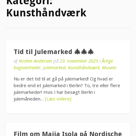
Kategori:
Kunsthåndværk
Tid til Julemarked 🎄🎄🎄
af
Kirsten Andersen
på
23. november 2025
i
Årlige
begivenheder
,
Julemarked
,
Kunsthåndværk
,
Museer
Nu er det tid til at gå på julemarked! Og hvad er
bedre end et julemarked i Berlin? To, tre eller flere
julemarkeder! Hvis I har besøgt Berlin i
julemåneden…
[Læs videre]
Film om Maija Isola på Nordische