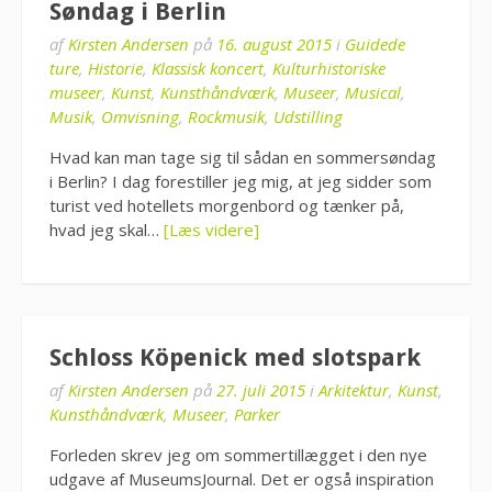
Søndag i Berlin
af
Kirsten Andersen
på
16. august 2015
i
Guidede
ture
,
Historie
,
Klassisk koncert
,
Kulturhistoriske
museer
,
Kunst
,
Kunsthåndværk
,
Museer
,
Musical
,
Musik
,
Omvisning
,
Rockmusik
,
Udstilling
Hvad kan man tage sig til sådan en sommersøndag
i Berlin? I dag forestiller jeg mig, at jeg sidder som
turist ved hotellets morgenbord og tænker på,
hvad jeg skal…
[Læs videre]
Schloss Köpenick med slotspark
af
Kirsten Andersen
på
27. juli 2015
i
Arkitektur
,
Kunst
,
Kunsthåndværk
,
Museer
,
Parker
Forleden skrev jeg om sommertillægget i den nye
udgave af MuseumsJournal. Det er også inspiration