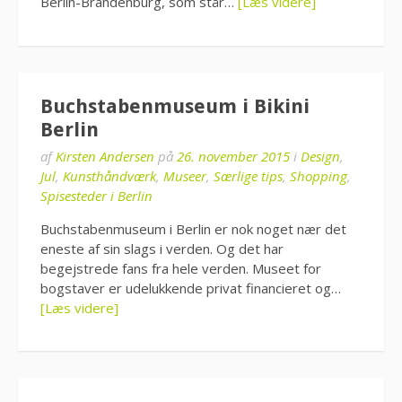
Berlin-Brandenburg, som står…
[Læs videre]
Buchstabenmuseum i Bikini
Berlin
af
Kirsten Andersen
på
26. november 2015
i
Design
,
Jul
,
Kunsthåndværk
,
Museer
,
Særlige tips
,
Shopping
,
Spisesteder i Berlin
Buchstabenmuseum i Berlin er nok noget nær det
eneste af sin slags i verden. Og det har
begejstrede fans fra hele verden. Museet for
bogstaver er udelukkende privat financieret og…
[Læs videre]