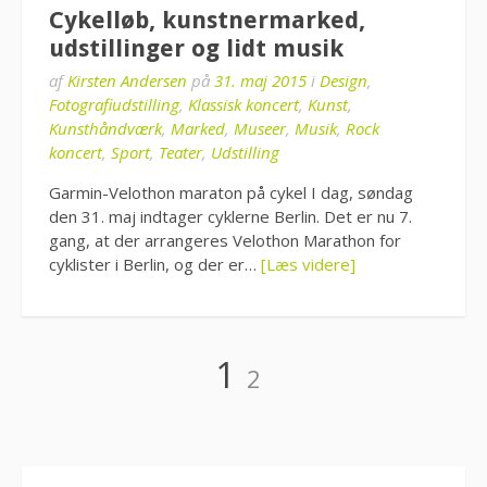
Cykelløb, kunstnermarked,
udstillinger og lidt musik
af
Kirsten Andersen
på
31. maj 2015
i
Design
,
Fotografiudstilling
,
Klassisk koncert
,
Kunst
,
Kunsthåndværk
,
Marked
,
Museer
,
Musik
,
Rock
koncert
,
Sport
,
Teater
,
Udstilling
Garmin-Velothon maraton på cykel I dag, søndag
den 31. maj indtager cyklerne Berlin. Det er nu 7.
gang, at der arrangeres Velothon Marathon for
cyklister i Berlin, og der er…
[Læs videre]
Indlægsinddeling
Side
Side
1
2