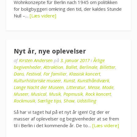
Wohnkonzepte für Berlin nach 1945 om politikken
for boligbyggeri omkring den tid, der kaldes Stunde
Null –…
[Læs videre]
Nyt år, nye oplevelser
af
Kirsten Andersen
på
3. januar 2017
i
Årlige
begivenheder
,
Attraktion
,
Ballet
,
Berlinale
,
Billetter
,
Dans
,
Festival
,
For familier
,
Klassisk koncert
,
Kulturhistoriske museer
,
Kunst
,
Kunsthåndværk
,
Lange Nacht der Museen
,
Litteratur
,
Messe
,
Mode
,
Museer
,
Musical
,
Musik
,
Popmusik
,
Rock koncert
,
Rockmusik
,
Særlige tips
,
Show
,
Udstilling
Så har vi taget hul på et nyt år igen! Og der er
masser af oplevelser og begivenheder at se frem
til i Berlin i det kommende år. De to…
[Læs videre]