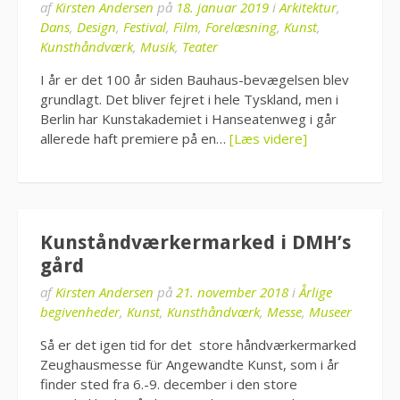
af
Kirsten Andersen
på
18. januar 2019
i
Arkitektur
,
Dans
,
Design
,
Festival
,
Film
,
Forelæsning
,
Kunst
,
Kunsthåndværk
,
Musik
,
Teater
I år er det 100 år siden Bauhaus-bevægelsen blev
grundlagt. Det bliver fejret i hele Tyskland, men i
Berlin har Kunstakademiet i Hanseatenweg i går
allerede haft premiere på en…
[Læs videre]
Kunståndværkermarked i DMH’s
gård
af
Kirsten Andersen
på
21. november 2018
i
Årlige
begivenheder
,
Kunst
,
Kunsthåndværk
,
Messe
,
Museer
Så er det igen tid for det store håndværkermarked
Zeughausmesse für Angewandte Kunst, som i år
finder sted fra 6.-9. december i den store