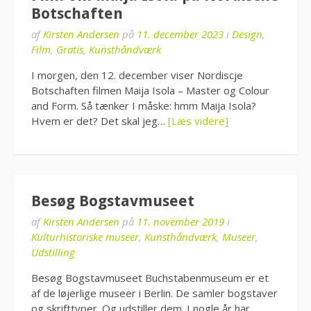
Botschaften
af
Kirsten Andersen
på
11. december 2023
i
Design
,
Film
,
Gratis
,
Kunsthåndværk
I morgen, den 12. december viser Nordiscje
Botschaften filmen Maija Isola – Master og Colour
and Form. Så tænker I måske: hmm Maija Isola?
Hvem er det? Det skal jeg…
[Læs videre]
Besøg Bogstavmuseet
af
Kirsten Andersen
på
11. november 2019
i
Kulturhistoriske museer
,
Kunsthåndværk
,
Museer
,
Udstilling
Besøg Bogstavmuseet Buchstabenmuseum er et
af de løjerlige museer i Berlin. De samler bogstaver
og skrifttyper. Og udstiller dem. I nogle år har