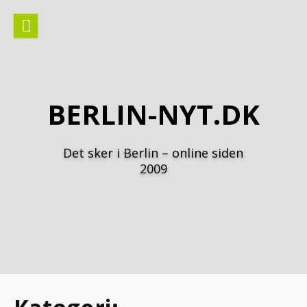
Spring
til
indhold
BERLIN-NYT.DK
Det sker i Berlin – online siden
2009