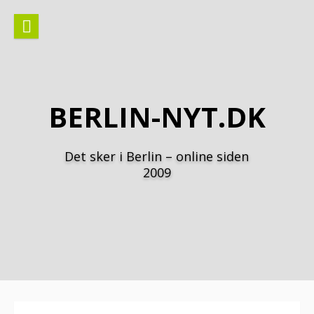
Spring
til
indhold
BERLIN-NYT.DK
Det sker i Berlin – online siden
2009