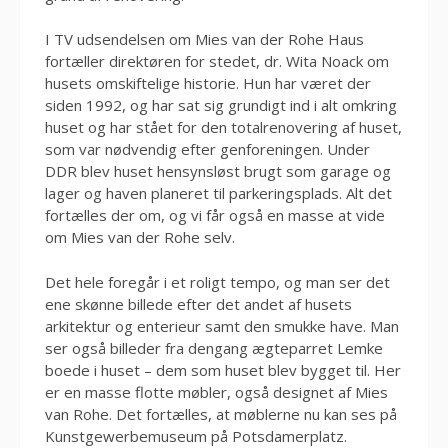
I TV udsendelsen om Mies van der Rohe Haus
fortæller direktøren for stedet, dr. Wita Noack om
husets omskiftelige historie. Hun har været der
siden 1992, og har sat sig grundigt ind i alt omkring
huset og har stået for den totalrenovering af huset,
som var nødvendig efter genforeningen. Under
DDR blev huset hensynsløst brugt som garage og
lager og haven planeret til parkeringsplads. Alt det
fortælles der om, og vi får også en masse at vide
om Mies van der Rohe selv.
Det hele foregår i et roligt tempo, og man ser det
ene skønne billede efter det andet af husets
arkitektur og enterieur samt den smukke have. Man
ser også billeder fra dengang ægteparret Lemke
boede i huset – dem som huset blev bygget til. Her
er en masse flotte møbler, også designet af Mies
van Rohe. Det fortælles, at møblerne nu kan ses på
Kunstgewerbemuseum på Potsdamerplatz.