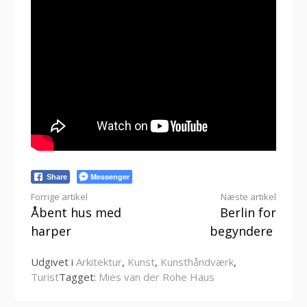
Messenger
Share
Læs
Forrige artikel
Næste artikel
Åbent hus med
Berlin for
videre
harper
begyndere
Udgivet i
Arkitektur
,
Kunst
,
Kunsthåndværk
,
Turist
Tagget:
Mies van der Rohe Haus