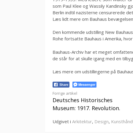
som Paul Klee og Wassily Kandinsky g
Berlin indtil nazisterne censurerede de
Læs lidt mere om Bauhaus bevægelsen
Den kommende udstilling New Bauhaus 
Rohe fortsatte Bauhaus i Amerika, hvor d
Bauhaus-Archiv har et meget omfattend
de står for at skulle igang med en tilby
Læs mere om udstillingerne på Bauhau
Messenger
Share
Læs
Forrige artikel
Deutsches Historisches
videre
Museum: 1917. Revolution.
Udgivet i
Arkitektur
,
Design
,
Kunsthån