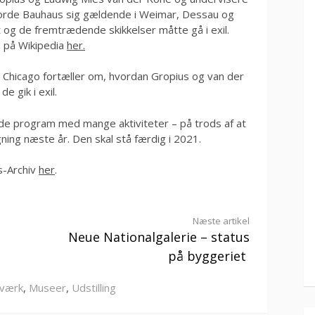
jorde Bauhaus sig gældende i Weimar, Dessau og
t og de fremtrædende skikkelser måtte gå i exil.
 på Wikipedia
her.
Chicago fortæller om, hvordan Gropius og van der
e gik i exil.
e program med mange aktiviteter – på trods af at
gning næste år. Den skal stå færdig i 2021.
s-Archiv
her
.
Næste artikel
Neue Nationalgalerie – status
på byggeriet
dværk
,
Museer
,
Udstilling