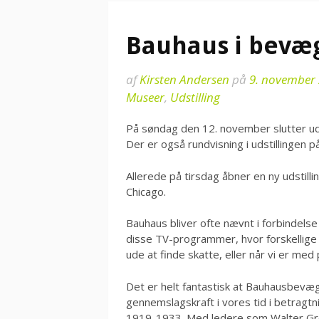
Bauhaus i bevæ
af
Kirsten Andersen
på
9. november
Museer
,
Udstilling
På søndag den 12. november slutter ud
Der er også rundvisning i udstillingen 
Allerede på tirsdag åbner en ny udstil
Chicago.
Bauhaus bliver ofte nævnt i forbindels
disse TV-programmer, hvor forskellige 
ude at finde skatte, eller når vi er med 
Det er helt fantastisk at Bauhausbevæg
gennemslagskraft i vores tid i betragtnin
1919-1933. Med ledere som Walter Gro