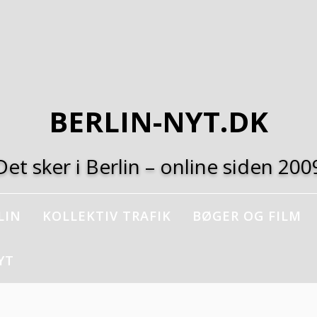
BERLIN-NYT.DK
Det sker i Berlin – online siden 200
LIN
KOLLEKTIV TRAFIK
BØGER OG FILM
YT