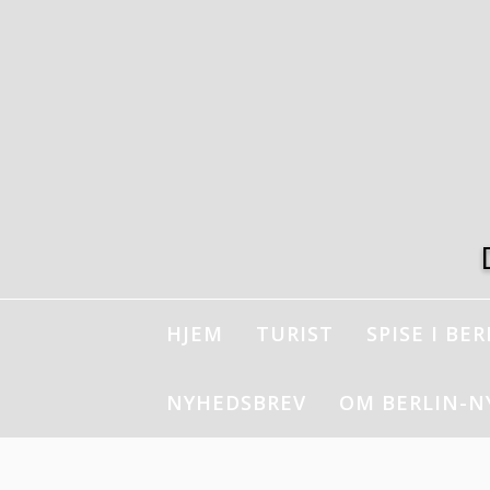
Spring
til
indhold
HJEM
TURIST
SPISE I BER
NYHEDSBREV
OM BERLIN-N