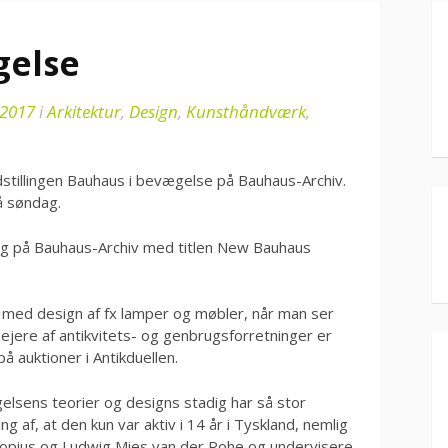
gelse
 2017
i
Arkitektur
,
Design
,
Kunsthåndværk
,
stillingen Bauhaus i bevægelse på Bauhaus-Archiv.
på søndag.
ling på Bauhaus-Archiv med titlen New Bauhaus
e med design af fx lamper og møbler, når man ser
ejere af antikvitets- og genbrugsforretninger er
på auktioner i Antikduellen.
elsens teorier og designs stadig har så stor
g af, at den kun var aktiv i 14 år i Tyskland, nemlig
pius og Ludwig Mies van der Rohe og undervisere