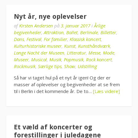
Nyt år, nye oplevelser
af
Kirsten Andersen
på
3. januar 2017
i
Årlige
begivenheder
,
Attraktion
,
Ballet
,
Berlinale
,
Billetter
,
Dans
,
Festival
,
For familier
,
Klassisk koncert
,
Kulturhistoriske museer
,
Kunst
,
Kunsthåndværk
,
Lange Nacht der Museen
,
Litteratur
,
Messe
,
Mode
,
Museer
,
Musical
,
Musik
,
Popmusik
,
Rock koncert
,
Rockmusik
,
Særlige tips
,
Show
,
Udstilling
Så har vi taget hul på et nyt år igen! Og der er
masser af oplevelser og begivenheder at se frem
til i Berlin i det kommende år. De to…
[Læs videre]
Et væld af koncerter og
forestillinger i juledagene