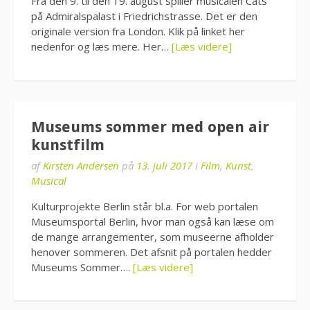
Fra den 9. til den 19. august spiller musicalen Cats
på Admiralspalast i Friedrichstrasse. Det er den
originale version fra London. Klik på linket her
nedenfor og læs mere. Her…
[Læs videre]
Museums sommer med open air
kunstfilm
af
Kirsten Andersen
på
13. juli 2017
i
Film
,
Kunst
,
Musical
Kulturprojekte Berlin står bl.a. For web portalen
Museumsportal Berlin, hvor man også kan læse om
de mange arrangementer, som museerne afholder
henover sommeren. Det afsnit på portalen hedder
Museums Sommer….
[Læs videre]