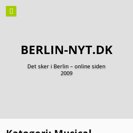
Spring
til
indhold
BERLIN-NYT.DK
Det sker i Berlin – online siden
2009