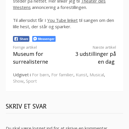
steder på nettet. Her linker jeg til
Theater des
Westens
annoncering a forestillingen.
Til allersidst får I
You Tube linket
til sangen om den
lille hest, der står og sparker.
Messenger
Share
Læs
Forrige artikel
Næste artikel
Museum for
3 udstillinger på
videre
surrealisterne
en dag
Udgivet i
For børn
,
For familier
,
Kunst
,
Musical
,
Show
,
Sport
SKRIV ET SVAR
Du skal være
logget ind
for at skrive en kommentar.