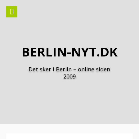
Spring
til
indhold
BERLIN-NYT.DK
Det sker i Berlin – online siden
2009