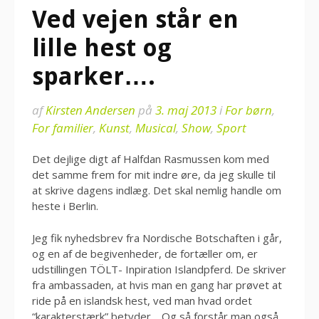
Ved vejen står en
lille hest og
sparker….
af
Kirsten Andersen
på
3. maj 2013
i
For børn
,
For familier
,
Kunst
,
Musical
,
Show
,
Sport
Det dejlige digt af Halfdan Rasmussen kom med
det samme frem for mit indre øre, da jeg skulle til
at skrive dagens indlæg. Det skal nemlig handle om
heste i Berlin.
Jeg fik nyhedsbrev fra Nordische Botschaften i går,
og en af de begivenheder, de fortæller om, er
udstillingen TÖLT- Inpiration Islandpferd. De skriver
fra ambassaden, at hvis man en gang har prøvet at
ride på en islandsk hest, ved man hvad ordet
“karakterstærk” betyder… Og så forstår man også,