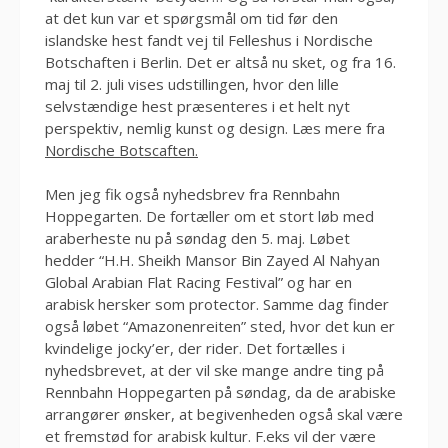
at det kun var et spørgsmål om tid før den
islandske hest fandt vej til Felleshus i Nordische
Botschaften i Berlin. Det er altså nu sket, og fra 16.
maj til 2. juli vises udstillingen, hvor den lille
selvstændige hest præsenteres i et helt nyt
perspektiv, nemlig kunst og design. Læs mere fra
Nordische Botscaften.
Men jeg fik også nyhedsbrev fra Rennbahn
Hoppegarten. De fortæller om et stort løb med
araberheste nu på søndag den 5. maj. Løbet
hedder “H.H. Sheikh Mansor Bin Zayed Al Nahyan
Global Arabian Flat Racing Festival” og har en
arabisk hersker som protector. Samme dag finder
også løbet “Amazonenreiten” sted, hvor det kun er
kvindelige jocky’er, der rider. Det fortælles i
nyhedsbrevet, at der vil ske mange andre ting på
Rennbahn Hoppegarten på søndag, da de arabiske
arrangører ønsker, at begivenheden også skal være
et fremstød for arabisk kultur. F.eks vil der være