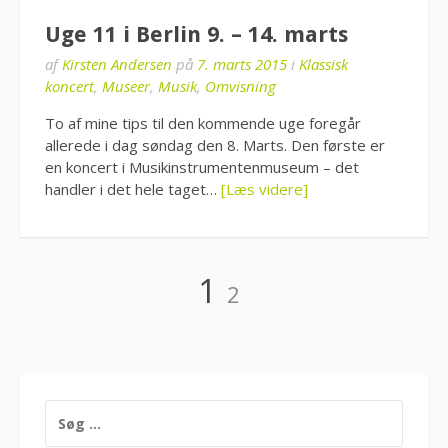
Uge 11 i Berlin 9. – 14. marts
af
Kirsten Andersen
på
7. marts 2015
i
Klassisk
koncert
,
Museer
,
Musik
,
Omvisning
To af mine tips til den kommende uge foregår
allerede i dag søndag den 8. Marts. Den første er
en koncert i Musikinstrumentenmuseum – det
handler i det hele taget…
[Læs videre]
Indlægsinddeling
Side
Side
1
2
SØG
EFTER: