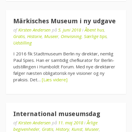
Märkisches Museum i ny udgave
af
Kirsten Andersen
på
5. juni 2018
i
Åbent hus
,
Gratis
,
Historie
,
Museer
,
Omvisning
,
Særlige tips
,
Udstilling
I 2016 fik Stadtmuseum Berlin ny direktør, nemlig
Paul Spies. Han er samtidig chefkurator for Berlin-
udstillingen i Humboldt Forum. Med nye direktører
følger næsten obligatorisk nye visioner og ny
praksis. Det…
[Læs videre]
International museumsdag
af
Kirsten Andersen
på
11. maj 2018
i
Årlige
begivenheder
,
Gratis
,
History
,
Kunst
,
Museer
,