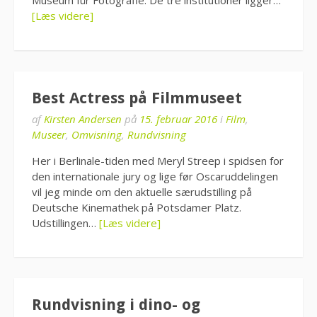
Museum für Fotografie. De tre institutioner ligger…
[Læs videre]
Best Actress på Filmmuseet
af
Kirsten Andersen
på
15. februar 2016
i
Film
,
Museer
,
Omvisning
,
Rundvisning
Her i Berlinale-tiden med Meryl Streep i spidsen for
den internationale jury og lige før Oscaruddelingen
vil jeg minde om den aktuelle særudstilling på
Deutsche Kinemathek på Potsdamer Platz.
Udstillingen…
[Læs videre]
Rundvisning i dino- og