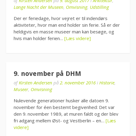
af
Kirsten Andersen
på
9. august 2017
i
Arkitektur
,
Lange Nacht der Museen
,
Omvisning
,
Udstilling
Der er feriedage, hvor vejret er til indendørs
aktiviteter, hvor man end holder sin ferie. Så er der
heldigvis en masse museer man kan besøge, og
hvis man holder ferien…
[Læs videre]
9. november på DHM
af
Kirsten Andersen
på
2. november 2016
i
Historie
,
Museer
,
Omvisning
Nulevende generationer husker alle datoen 9.
november for éen bestemt begivenhed: Det var
den 9. november 1989, at muren faldt og der blev
fri adgang mellem Øst- og Vestberlin – en…
[Læs
videre]