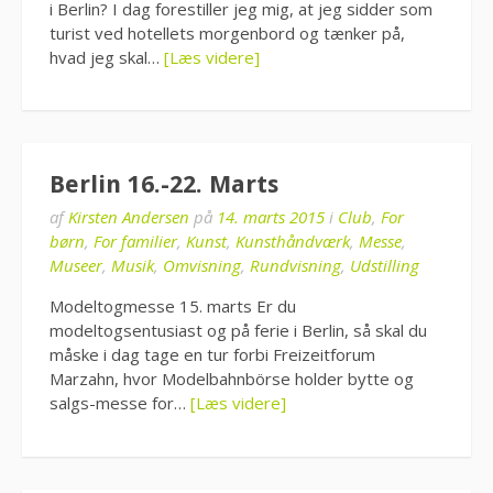
i Berlin? I dag forestiller jeg mig, at jeg sidder som
turist ved hotellets morgenbord og tænker på,
hvad jeg skal…
[Læs videre]
Berlin 16.-22. Marts
af
Kirsten Andersen
på
14. marts 2015
i
Club
,
For
børn
,
For familier
,
Kunst
,
Kunsthåndværk
,
Messe
,
Museer
,
Musik
,
Omvisning
,
Rundvisning
,
Udstilling
Modeltogmesse 15. marts Er du
modeltogsentusiast og på ferie i Berlin, så skal du
måske i dag tage en tur forbi Freizeitforum
Marzahn, hvor Modelbahnbörse holder bytte og
salgs-messe for…
[Læs videre]