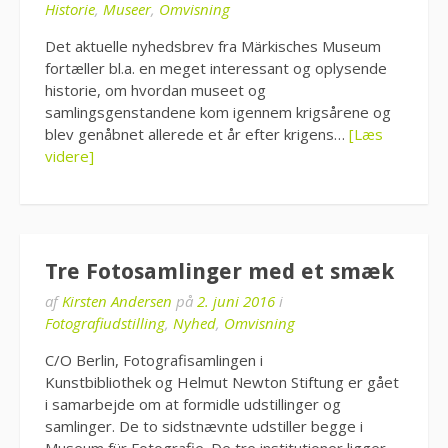
Historie
,
Museer
,
Omvisning
Det aktuelle nyhedsbrev fra Märkisches Museum
fortæller bl.a. en meget interessant og oplysende
historie, om hvordan museet og
samlingsgenstandene kom igennem krigsårene og
blev genåbnet allerede et år efter krigens…
[Læs
videre]
Tre Fotosamlinger med et smæk
af
Kirsten Andersen
på
2. juni 2016
i
Fotografiudstilling
,
Nyhed
,
Omvisning
C/O Berlin, Fotografisamlingen i
Kunstbibliothek og Helmut Newton Stiftung er gået
i samarbejde om at formidle udstillinger og
samlinger. De to sidstnævnte udstiller begge i