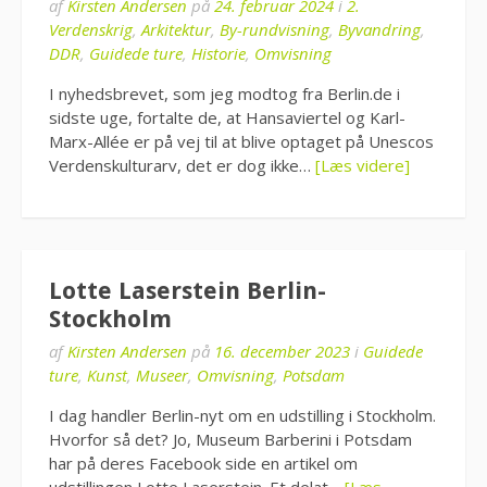
af
Kirsten Andersen
på
24. februar 2024
i
2.
Verdenskrig
,
Arkitektur
,
By-rundvisning
,
Byvandring
,
DDR
,
Guidede ture
,
Historie
,
Omvisning
I nyhedsbrevet, som jeg modtog fra Berlin.de i
sidste uge, fortalte de, at Hansaviertel og Karl-
Marx-Allée er på vej til at blive optaget på Unescos
Verdenskulturarv, det er dog ikke…
[Læs videre]
Lotte Laserstein Berlin-
Stockholm
af
Kirsten Andersen
på
16. december 2023
i
Guidede
ture
,
Kunst
,
Museer
,
Omvisning
,
Potsdam
I dag handler Berlin-nyt om en udstilling i Stockholm.
Hvorfor så det? Jo, Museum Barberini i Potsdam
har på deres Facebook side en artikel om