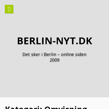
Spring
til
indhold
BERLIN-NYT.DK
Det sker i Berlin – online siden
2009