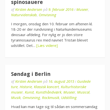
spinosauere
af
Kirsten Andersen
på
9. februar 2016
i
Museer
,
Naturvidenskab
,
Omvisning
I morgen, onsdag den 10. februar om aftenen kl.
18-20 er der rundvisning i Naturkundemuseums
dinosaur-afdeling. For nylig er jo den store
tyrannosaurus rex med navnet Tristan blevet
udstillet. Det…
[Læs videre]
Søndag i Berlin
af
Kirsten Andersen
på
16. august 2015
i
Guidede
ture
,
Historie
,
Klassisk koncert
,
Kulturhistoriske
museer
,
Kunst
,
Kunsthåndværk
,
Museer
,
Musical
,
Musik
,
Omvisning
,
Rockmusik
,
Udstilling
Hvad kan man tage sig til sådan en sommersøndag