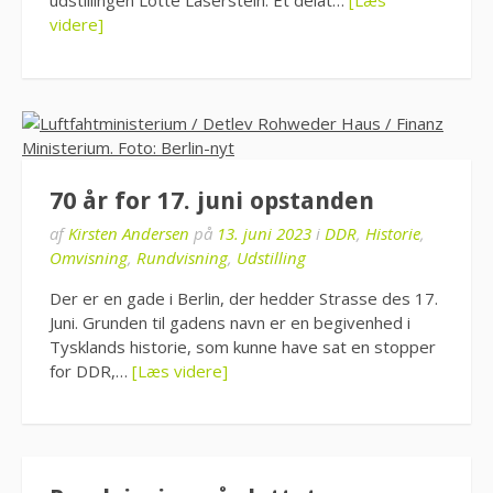
udstillingen Lotte Laserstein. Et delat…
[Læs
videre]
70 år for 17. juni opstanden
af
Kirsten Andersen
på
13. juni 2023
i
DDR
,
Historie
,
Omvisning
,
Rundvisning
,
Udstilling
Der er en gade i Berlin, der hedder Strasse des 17.
Juni. Grunden til gadens navn er en begivenhed i
Tysklands historie, som kunne have sat en stopper
for DDR,…
[Læs videre]