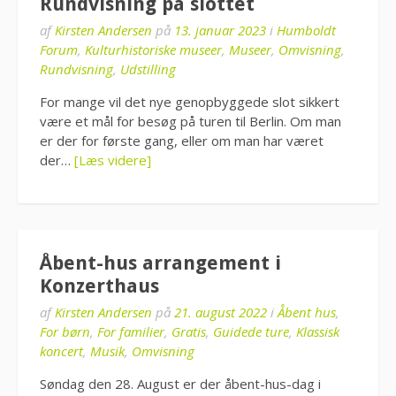
Rundvisning på slottet
af
Kirsten Andersen
på
13. januar 2023
i
Humboldt
Forum
,
Kulturhistoriske museer
,
Museer
,
Omvisning
,
Rundvisning
,
Udstilling
For mange vil det nye genopbyggede slot sikkert
være et mål for besøg på turen til Berlin. Om man
er der for første gang, eller om man har været
der…
[Læs videre]
Åbent-hus arrangement i
Konzerthaus
af
Kirsten Andersen
på
21. august 2022
i
Åbent hus
,
For børn
,
For familier
,
Gratis
,
Guidede ture
,
Klassisk
koncert
,
Musik
,
Omvisning
Søndag den 28. August er der åbent-hus-dag i