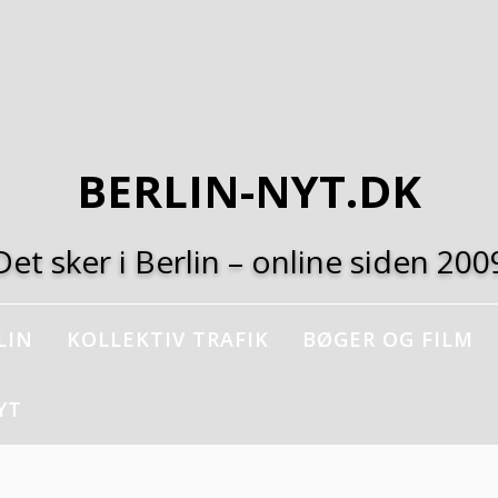
BERLIN-NYT.DK
Det sker i Berlin – online siden 200
LIN
KOLLEKTIV TRAFIK
BØGER OG FILM
YT