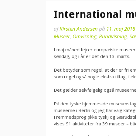
International 
af
Kirsten Andersen
på
11. maj 2018
Museer
,
Omvisning
,
Rundvisning
,
Sær
I maj måned fejrer europæiske museer 
søndag, og i år er det den 13. marts.
Det betyder som regel, at der er fri en
som regel også nogle ekstra tiltag, f.e
Det gælder selvfølgelig også museerne i
På den tyske hjemmeside museumstag.de
museerne i Berlin og jeg har valg kateg
Fremmedsprog (ikke tysk) og Særudstill
vises 91 aktiviteter fra 39 museer – 