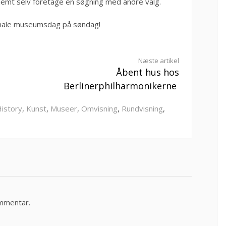
nemt selv foretage en søgning med andre valg.
ionale museumsdag på søndag!
Næste artikel
Åbent hus hos
Berlinerphilharmonikerne
istory
,
Kunst
,
Museer
,
Omvisning
,
Rundvisning
,
ommentar.