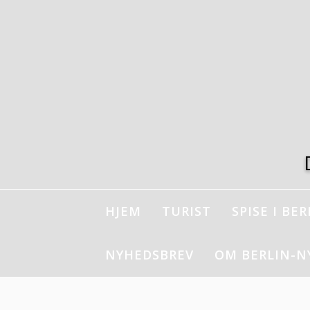
Spring
til
indhold
HJEM
TURIST
SPISE I BER
NYHEDSBREV
OM BERLIN-N