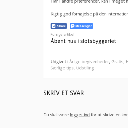
Har I andre præferencer, kan I meget 
Rigtig god fornøjelse på den internat
Messenger
Share
Læs
Forrige artikel
Åbent hus i slotsbyggeriet
videre
Udgivet i
Årlige begivenheder
,
Gratis
,
H
Særlige tips
,
Udstilling
SKRIV ET SVAR
Du skal være
logget ind
for at skrive en k