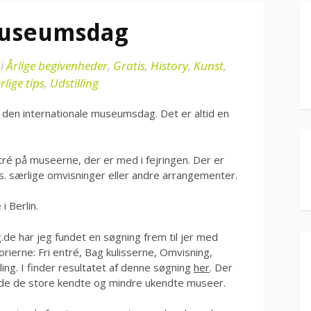
museumsdag
i
Årlige begivenheder
,
Gratis
,
History
,
Kunst
,
lige tips
,
Udstilling
den internationale museumsdag. Det er altid en
tré på museerne, der er med i fejringen. Der er
ks. særlige omvisninger eller andre arrangementer.
 Berlin.
 har jeg fundet en søgning frem til jer med
orierne: Fri entré, Bag kulisserne, Omvisning,
ing. I finder resultatet af denne søgning
her
. Der
både de store kendte og mindre ukendte museer.