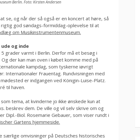
seum Berlin. Foto: Kirsten Andersen
at se, og når der så også er en koncert at høre, så
 rigtig god søndags-formiddag-oplevelse til at
e indlæg om Musikinstrumentenmuseum.
 ude og inde
 15 grader varmt i Berlin. Derfor må et besøg i
n. Og der kan man oven i købet komme med på
nternationale kampdag, som tyskerne iøvrigt
gør: Internationaler Frauentag. Rundvisningen med
g mødested er indgangen ved Königin-Luise-Platz.
ré til haven.
 som tema, at kvinderne jo ikke ønskede kun at
s. beskrev dem. De ville og vil selv skrive om og
er Dipl.-Biol. Rosemarie Gebauer, som viser rundt i
ischer Gartens hjemmeside.
de særlige omvisninger på Deutsches historisches