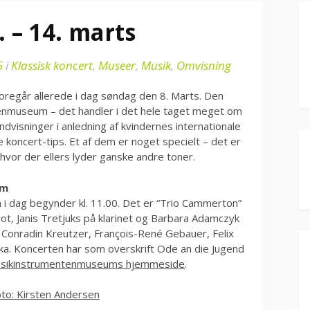
. – 14. marts
5
i
Klassisk koncert
,
Museer
,
Musik
,
Omvisning
oregår allerede i dag søndag den 8. Marts. Den
tenmuseum – det handler i det hele taget meget om
dvisninger i anledning af kvindernes internationale
 koncert-tips. Et af dem er noget specielt – det er
 hvor der ellers lyder ganske andre toner.
um
 dag begynder kl. 11.00. Det er “Trio Cammerton”
t, Janis Tretjuks på klarinet og Barbara Adamczyk
 Conradin Kreutzer, François-René Gebauer, Felix
ka. Koncerten har som overskrift Ode an die Jugend
sikinstrumentenmuseums hjemmeside
.