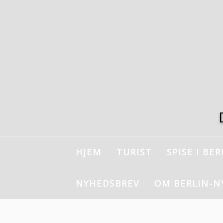
Spring
til
indhold
HJEM
TURIST
SPISE I BER
NYHEDSBREV
OM BERLIN-N