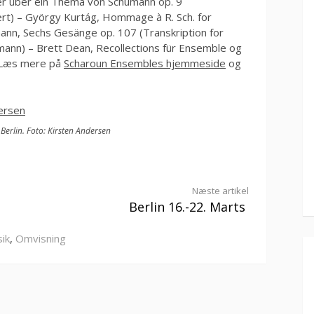
ier über ein Thema von Schumann op. 9
ert) – György Kurtág, Hommage à R. Sch. for
umann, Sechs Gesänge op. 107 (Transkription for
mann) – Brett Dean, Recollections für Ensemble og
. Læs mere på
Scharoun Ensembles hjemmeside
og
Berlin. Foto: Kirsten Andersen
Næste artikel
Berlin 16.-22. Marts
ik
,
Omvisning