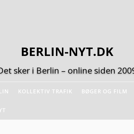
BERLIN-NYT.DK
Det sker i Berlin – online siden 200
LIN
KOLLEKTIV TRAFIK
BØGER OG FILM
YT