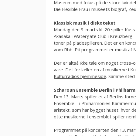
Museum med fokus på de store kvindelige
Die Flexible Frau i museets biograf, Z
Klassisk musik i diskoteket
Mandag den 9. marts kl. 20 spiller Kus
Akasaka i Watergate Club i Kreuzberg –
toner på pladespilleren. Det er en konce
vom Rbb. På programmet er musik af Mo
Der er altså ikke tale om noget cross-
vare. Det fortæller en af musikerne i K
Kulturradios hjemmeside
. Samme sted 
Scharoun Ensemble Berlin i Philha
Den 13. Marts spiller et af Berlins f
Ensemble – i Philharmonies Kammermusi
arkitekt, som har bygget huset, hvor de
otte musikerne i ensemblet spiller neml
Programmet på koncerten den 13. mart