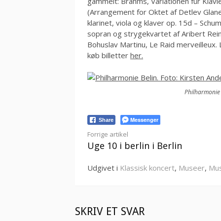
gammelt: Brahms, Variationen für Klav
(Arrangement for Oktet af Detlev Glan
klarinet, viola og klaver op. 15d – Sch
sopran og strygekvartet af Aribert Rei
Bohuslav Martinu, Le Raid merveilleux
køb billetter
her.
Philharmonie 
Messenger
Share
Læs
Forrige artikel
Uge 10 i berlin i Berlin
videre
Udgivet i
Klassisk koncert
,
Museer
,
Mus
SKRIV ET SVAR