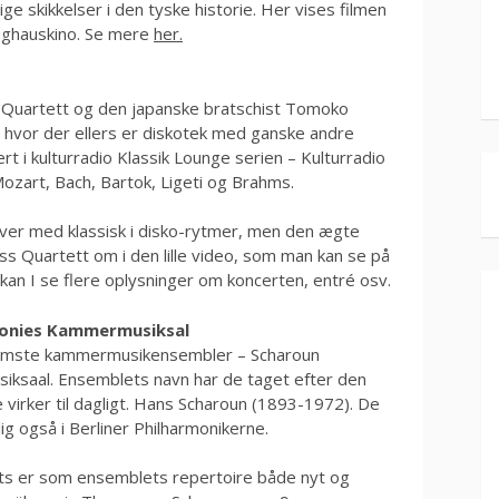
 skikkelser i den tyske historie. Her vises filmen
eughauskino. Se mere
her.
s Quartett og den japanske bratschist Tomoko
 hvor der ellers er diskotek med ganske andre
rt i kulturradio Klassik Lounge serien – Kulturradio
zart, Bach, Bartok, Ligeti og Brahms.
over med klassisk i disko-rytmer, men den ægte
uss Quartett om i den lille video, som man kan se på
kan I se flere oplysninger om koncerten, entré osv.
rmonies Kammermusiksal
ornemste kammermusikensembler – Scharoun
ksaal. Ensemblets navn har de taget efter den
 virker til dagligt. Hans Scharoun (1893-1972). De
ig også i Berliner Philharmonikerne.
s er som ensemblets repertoire både nyt og