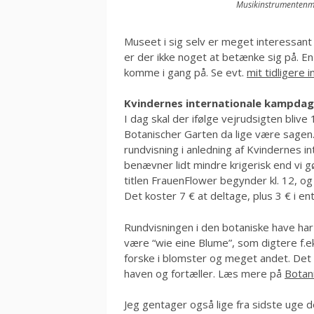
Musikinstrumentenmu
Museet i sig selv er meget interessant 
er der ikke noget at betænke sig på. En
komme i gang på. Se evt.
mit tidliger
Kvindernes internationale kampdag
I dag skal der ifølge vejrudsigten blive
Botanischer Garten da lige være sage
rundvisning i anledning af Kvindernes i
benævner lidt mindre krigerisk end vi 
titlen FrauenFlower begynder kl. 12, o
Det koster 7 € at deltage, plus 3 € i ent
Rundvisningen i den botaniske have har
være “wie eine Blume”, som digtere f.ek
forske i blomster og meget andet. Det 
haven og fortæller. Læs mere på
Botan
Jeg gentager også lige fra sidste uge 