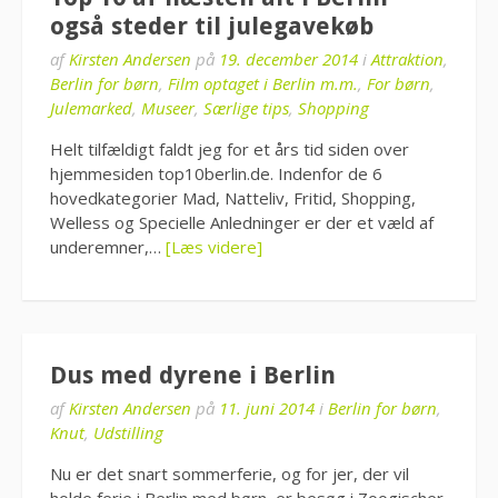
også steder til julegavekøb
af
Kirsten Andersen
på
19. december 2014
i
Attraktion
,
Berlin for børn
,
Film optaget i Berlin m.m.
,
For børn
,
Julemarked
,
Museer
,
Særlige tips
,
Shopping
Helt tilfældigt faldt jeg for et års tid siden over
hjemmesiden top10berlin.de. Indenfor de 6
hovedkategorier Mad, Natteliv, Fritid, Shopping,
Welless og Specielle Anledninger er der et væld af
underemner,…
[Læs videre]
Dus med dyrene i Berlin
af
Kirsten Andersen
på
11. juni 2014
i
Berlin for børn
,
Knut
,
Udstilling
Nu er det snart sommerferie, og for jer, der vil