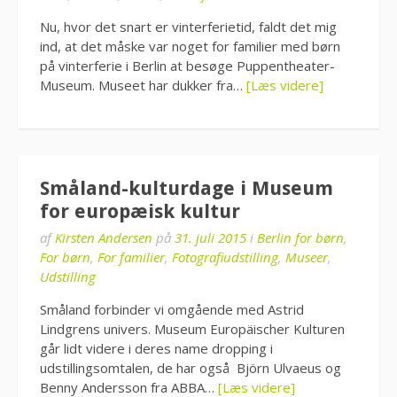
Nu, hvor det snart er vinterferietid, faldt det mig
ind, at det måske var noget for familier med børn
på vinterferie i Berlin at besøge Puppentheater-
Museum. Museet har dukker fra…
[Læs videre]
Småland-kulturdage i Museum
for europæisk kultur
af
Kirsten Andersen
på
31. juli 2015
i
Berlin for børn
,
For børn
,
For familier
,
Fotografiudstilling
,
Museer
,
Udstilling
Småland forbinder vi omgående med Astrid
Lindgrens univers. Museum Europäischer Kulturen
går lidt videre i deres name dropping i
udstillingsomtalen, de har også Björn Ulvaeus og
Benny Andersson fra ABBA…
[Læs videre]