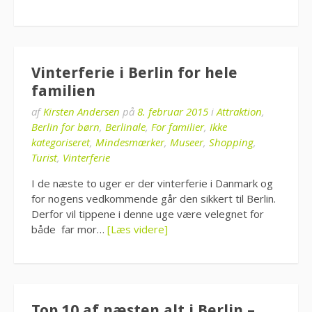
Vinterferie i Berlin for hele
familien
af
Kirsten Andersen
på
8. februar 2015
i
Attraktion
,
Berlin for børn
,
Berlinale
,
For familier
,
Ikke
kategoriseret
,
Mindesmærker
,
Museer
,
Shopping
,
Turist
,
Vinterferie
I de næste to uger er der vinterferie i Danmark og
for nogens vedkommende går den sikkert til Berlin.
Derfor vil tippene i denne uge være velegnet for
både far mor…
[Læs videre]
Top 10 af næsten alt i Berlin –