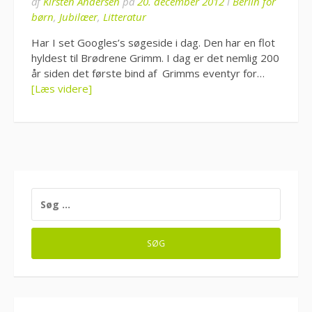
af
Kirsten Andersen
på
20. december 2012
i
Berlin for
børn
,
Jubilæer
,
Litteratur
Har I set Googles’s søgeside i dag. Den har en flot
hyldest til Brødrene Grimm. I dag er det nemlig 200
år siden det første bind af Grimms eventyr for…
[Læs videre]
SØG
EFTER: