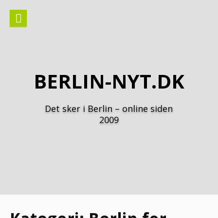
Spring
til
indhold
BERLIN-NYT.DK
Det sker i Berlin – online siden
2009