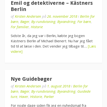
Emil og detektiverne – Kästners
Berlin
af
Kirsten Andersen
på
26. november 2018
i
Berlin for
børn
,
Bøger
,
By-rundvisning
,
Byvandring
,
For børn
,
For familier
,
Historie
Sidste år, da jeg var i Berlin, købte jeg bogen
Kästners Berlin af Michael Bienert. Nu har jeg fået
tid til at læse i den. Det vender jeg tilbage til….
[Læs
videre]
Nye Guidebøger
af
Kirsten Andersen
på
1. august 2018
i
Berlin for
børn
,
Bøger
,
By-rundvisning
,
Byvandring
,
Guidede
ture
,
Haver
,
Historie
,
Parker
For nogle dage siden fik jeg en nyhedsmail fra