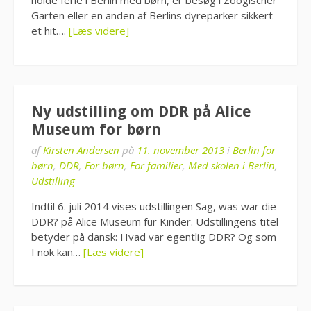
holde ferie i Berlin med børn, er besøg i Zoogischer
Garten eller en anden af Berlins dyreparker sikkert
et hit….
[Læs videre]
Ny udstilling om DDR på Alice
Museum for børn
af
Kirsten Andersen
på
11. november 2013
i
Berlin for
børn
,
DDR
,
For børn
,
For familier
,
Med skolen i Berlin
,
Udstilling
Indtil 6. juli 2014 vises udstillingen Sag, was war die
DDR? på Alice Museum für Kinder. Udstillingens titel
betyder på dansk: Hvad var egentlig DDR? Og som
I nok kan…
[Læs videre]