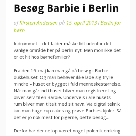
Besøg Barbie i Berlin
af
Kirsten Andersen
på
15. april 2013
i
Berlin for
børn
Indrømmet – det falder måske lidt udenfor det
vanlige område her på berlin-nyt. Men mon ikke det
er et hit hos børnefamilier?
Fra den 16. maj kan man gå på besøg i Barbie
dukkehuset. Og man behøver ikke lade sig trylle
mindre – huset er bygget i fuld menneskestørrelse.
Når man går ind i huset bliver man registreret og
bliver selv til en Barbie. Undervejs i alle husets
rum bliver man tiltalt med sit navn. Via digital teknik
kan man bage cup cakes og prøve Barbies kjoler. Så
det er jo nok mest for pigerne, dette besøg…
Derfor har der netop været noget polemik omkring