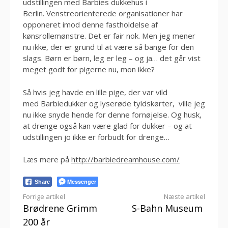
udstillingen med Barbies dukkehus i
Berlin. Venstreorienterede organisationer har
opponeret imod denne fastholdelse af
kønsrollemønstre. Det er fair nok. Men jeg mener
nu ikke, der er grund til at være så bange for den
slags. Børn er børn, leg er leg – og ja… det går vist
meget godt for pigerne nu, mon ikke?
Så hvis jeg havde en lille pige, der var vild
med Barbiedukker og lyserøde tyldskørter, ville jeg
nu ikke snyde hende for denne fornøjelse. Og husk,
at drenge også kan være glad for dukker – og at
udstillingen jo ikke er forbudt for drenge…
Læs mere på
http://barbiedreamhouse.com/
Messenger
Share
Læs
Forrige artikel
Næste artikel
Brødrene Grimm
S-Bahn Museum
videre
200 år