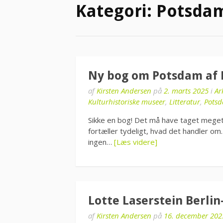
Kategori:
Potsda
Ny bog om Potsdam af 
af
Kirsten Andersen
på
2. marts 2025
i
Ar
Kulturhistoriske museer
,
Litteratur
,
Pots
Sikke en bog! Det må have taget meget 
fortæller tydeligt, hvad det handler om.
ingen…
[Læs videre]
Lotte Laserstein Berli
af
Kirsten Andersen
på
16. december 202