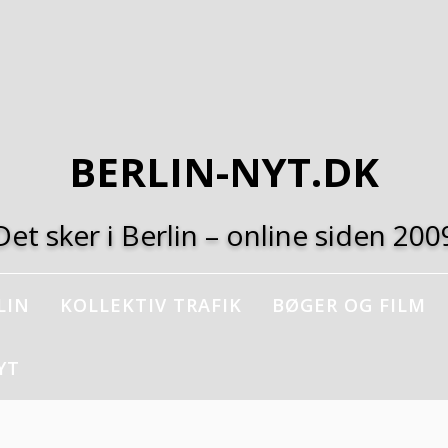
BERLIN-NYT.DK
Det sker i Berlin – online siden 200
LIN
KOLLEKTIV TRAFIK
BØGER OG FILM
YT