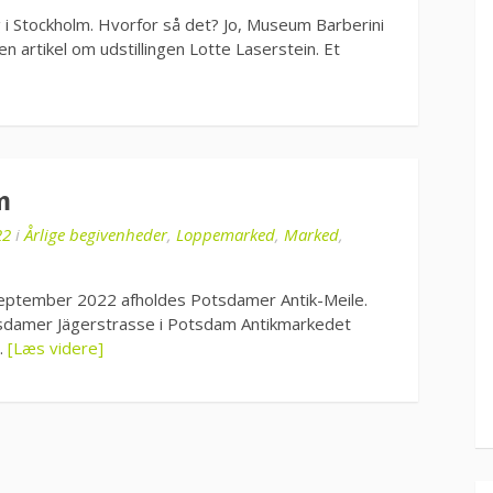
ng i Stockholm. Hvorfor så det? Jo, Museum Barberini
 artikel om udstillingen Lotte Laserstein. Et
m
22
i
Årlige begivenheder
,
Loppemarked
,
Marked
,
eptember 2022 afholdes Potsdamer Antik-Meile.
tsdamer Jägerstrasse i Potsdam Antikmarkedet
j…
[Læs videre]