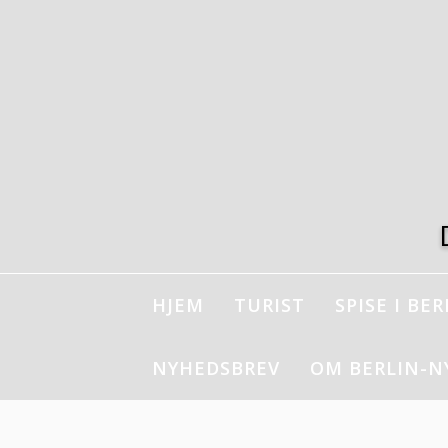
Spring
til
indhold
HJEM
TURIST
SPISE I BER
NYHEDSBREV
OM BERLIN-N