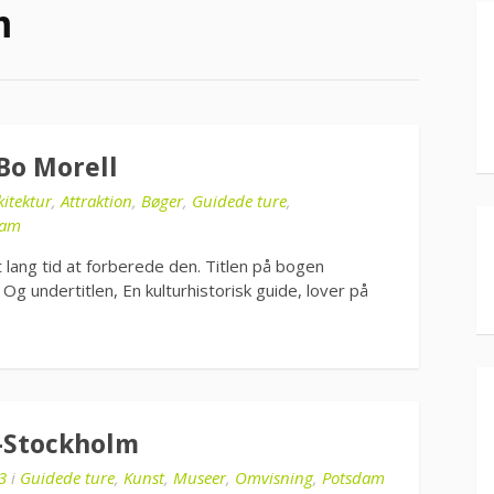
m
Bo Morell
kitektur
,
Attraktion
,
Bøger
,
Guidede ture
,
dam
lang tid at forberede den. Titlen på bogen
 Og undertitlen, En kulturhistorisk guide, lover på
n-Stockholm
3
i
Guidede ture
,
Kunst
,
Museer
,
Omvisning
,
Potsdam