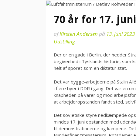
70 år for 17. ju
af
Kirsten Andersen
på
13. juni 2023
Udstilling
Der er en gade i Berlin, der hedder Str
begivenhed i Tysklands historie, som k
helt af sporet som en diktatur stat.
Det var bygge-arbejderne på Stalin All
i flere byer i DDR i gang. Det var en
knapheden på varer og mod arbejdsforho
at arbejderopstanden fandt sted, selvf
Det sovjetiske styre nedkæmpede ops
mindes 17. juni opstanden med udendørs 
til demonstrationerne og kampene. Det 
Bundesfinanzministerium, Potsdamer Pl