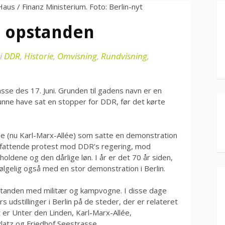
ni opstanden
i
DDR
,
Historie
,
Omvisning
,
Rundvisning
,
asse des 17. Juni. Grunden til gadens navn er en
unne have sat en stopper for DDR, før det kørte
ée (nu Karl-Marx-Allée) som satte en demonstration
 omfattende protest mod DDR’s regering, mod
ldene og den dårlige løn. I år er det 70 år siden,
ølgelig også med en stor demonstration i Berlin.
tanden med militær og kampvogne. I disse dage
udstillinger i Berlin på de steder, der er relateret
er Unter den Linden, Karl-Marx-Allée,
atz og Friedhof Seestrasse.