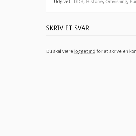
Udgivet i
DDR
,
Historie
,
Omvisning
,
Ru
SKRIV ET SVAR
Du skal være
logget ind
for at skrive en k