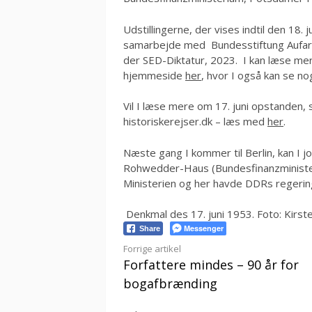
Udstillingerne, der vises indtil den 18. 
samarbejde med Bundesstiftung Aufarb
der SED-Diktatur, 2023. I kan læse mer
hjemmeside
her
, hvor I også kan se nogl
Vil I læse mere om 17. juni opstanden, 
historiskerejser.dk – læs med
her
.
Næste gang I kommer til Berlin, kan I 
Rohwedder-Haus (Bundesfinanzminister
Ministerien og her havde DDRs regeri
Denkmal des 17. juni 1953. Foto: Kirs
Messenger
Share
Læs
Forrige artikel
Forfattere mindes – 90 år for
videre
bogafbrænding