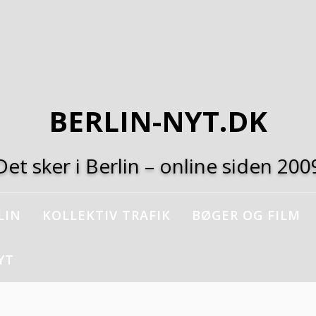
BERLIN-NYT.DK
Det sker i Berlin – online siden 200
LIN
KOLLEKTIV TRAFIK
BØGER OG FILM
YT