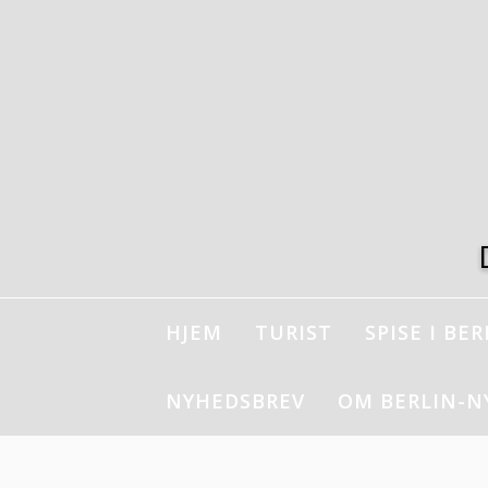
Spring
til
indhold
HJEM
TURIST
SPISE I BER
NYHEDSBREV
OM BERLIN-N