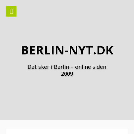
Spring
til
indhold
BERLIN-NYT.DK
Det sker i Berlin – online siden
2009