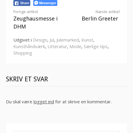
Messenger
Share
Læs
Forrige artikel
Næste artikel
Zeughausmesse i
Berlin Greeter
videre
DHM
Udgivet i
Design
,
Jul
,
Julemarked
,
Kunst
,
Kunsthåndværk
,
Litteratur
,
Mode
,
Særlige tips
,
Shopping
SKRIV ET SVAR
Du skal være
logget ind
for at skrive en kommentar.