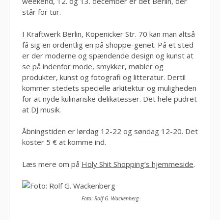
weekend, 12. og 13. december er det Berlin, der
står for tur.
I Kraftwerk Berlin, Köpenicker Str. 70 kan man altså
få sig en ordentlig en på shoppe-genet. På et sted
er der moderne og spændende design og kunst at
se på indenfor mode, smykker, møbler og
produkter, kunst og fotografi og litteratur. Dertil
kommer stedets specielle arkitektur og muligheden
for at nyde kulinariske delikatesser. Det hele pudret
at DJ musik.
Åbningstiden er lørdag 12-22 og søndag 12-20. Det
koster 5 € at komme ind.
Læs mere om på
Holy Shit Shopping’s hjemmeside
.
Foto: Rolf G. Wackenberg