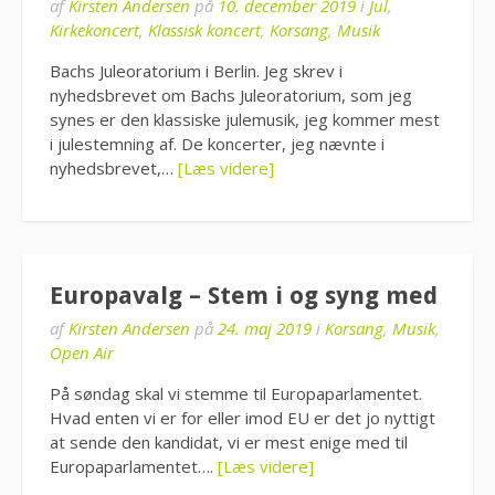
af
Kirsten Andersen
på
10. december 2019
i
Jul
,
Kirkekoncert
,
Klassisk koncert
,
Korsang
,
Musik
Bachs Juleoratorium i Berlin. Jeg skrev i
nyhedsbrevet om Bachs Juleoratorium, som jeg
synes er den klassiske julemusik, jeg kommer mest
i julestemning af. De koncerter, jeg nævnte i
nyhedsbrevet,…
[Læs videre]
Europavalg – Stem i og syng med
af
Kirsten Andersen
på
24. maj 2019
i
Korsang
,
Musik
,
Open Air
På søndag skal vi stemme til Europaparlamentet.
Hvad enten vi er for eller imod EU er det jo nyttigt
at sende den kandidat, vi er mest enige med til
Europaparlamentet….
[Læs videre]