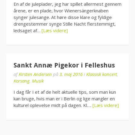
En af de juleplader, jeg har spillet allermest gennem
årene, er en plade, hvor Wienersängerknaben
synger julesange. At høre disse klare og fyldige
drengestemmer synge Stille Nacht flerstemmigt,
ledsaget af…
[Læs videre]
Sankt Annæ Pigekor i Felleshus
af
Kirsten Andersen
på
3. maj 2016
i
Klassisk koncert
,
Korsang
,
Musik
I dag får I et af de helt aktuelle tips, som man kun
kan bruge, hvis man er i Berlin og lige mangler en
kulturel oplevelse midt på dagen. Kl….
[Læs videre]