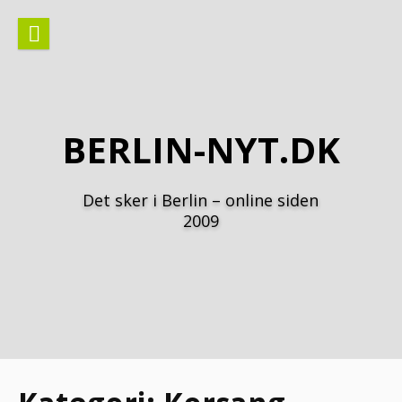
Spring
til
indhold
BERLIN-NYT.DK
Det sker i Berlin – online siden
2009