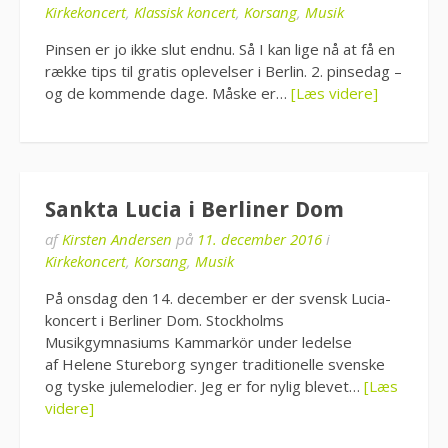
Kirkekoncert
,
Klassisk koncert
,
Korsang
,
Musik
Pinsen er jo ikke slut endnu. Så I kan lige nå at få en
række tips til gratis oplevelser i Berlin. 2. pinsedag –
og de kommende dage. Måske er…
[Læs videre]
Sankta Lucia i Berliner Dom
af
Kirsten Andersen
på
11. december 2016
i
Kirkekoncert
,
Korsang
,
Musik
På onsdag den 14. december er der svensk Lucia-
koncert i Berliner Dom. Stockholms
Musikgymnasiums Kammarkör under ledelse
af Helene Stureborg synger traditionelle svenske
og tyske julemelodier. Jeg er for nylig blevet…
[Læs
videre]