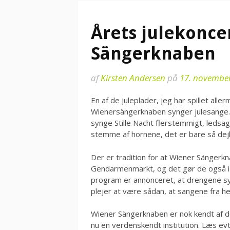
Årets julekonc
Sängerknaben
af
Kirsten Andersen
på
17. novembe
En af de juleplader, jeg har spillet all
Wienersängerknaben synger julesange.
synge Stille Nacht flerstemmigt, ledsa
stemme af hornene, det er bare så dejl
Der er tradition for at Wiener Sängerk
Gendarmenmarkt, og det gør de også i 
program er annonceret, at drengene sy
plejer at være sådan, at sangene fra he
Wiener Sängerknaben er nok kendt af de 
nu en verdenskendt institution. Læs e