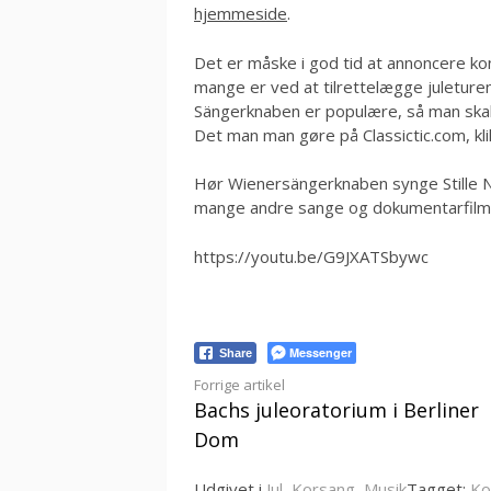
hjemmeside
.
Det er måske i god tid at annoncere ko
mange er ved at tilrettelægge juleturen
Sängerknaben er populære, så man skal 
Det man man gøre på Classictic.com, kl
Hør Wienersängerknaben synge Stille N
mange andre sange og dokumentarfilm
https://youtu.be/G9JXATSbywc
Messenger
Share
Læs
Forrige artikel
Bachs juleoratorium i Berliner
videre
Dom
Udgivet i
Jul
,
Korsang
,
Musik
Tagget:
Ko