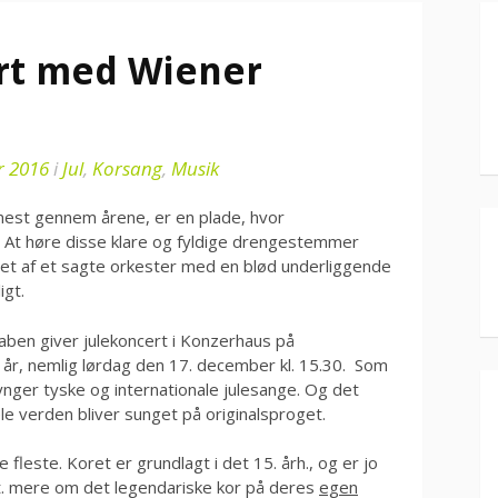
ert med Wiener
r 2016
i
Jul
,
Korsang
,
Musik
ermest gennem årene, er en plade, hvor
 At høre disse klare og fyldige drengestemmer
get af et sagte orkester med en blød underliggende
igt.
naben giver julekoncert i Konzerhaus på
år, nemlig lørdag den 17. december kl. 15.30. Som
nger tyske og internationale julesange. Og det
le verden bliver sunget på originalsproget.
fleste. Koret er grundlagt i det 15. årh., og er jo
vt. mere om det legendariske kor på deres
egen