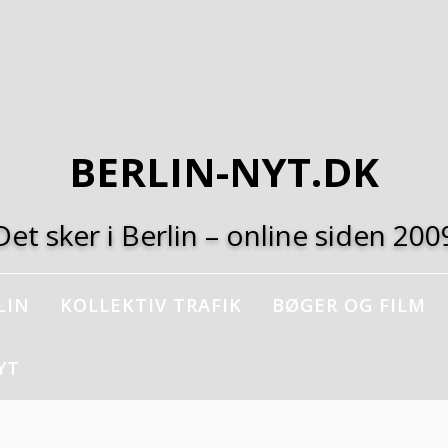
BERLIN-NYT.DK
Det sker i Berlin – online siden 200
LIN
KOLLEKTIV TRAFIK
BØGER OG FILM
YT