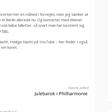
ncerten her en måned i forvejen, men jeg tænker at
 til Berlin allerede nu. Og koncerter med Wiener
nok købe billetter, så snart man har bestemt sig.
ik
her.
acht, Heilige Nacht på YouTube – her finder I også
 om koret.
Næste artikel
Julebarok i Philharmonie
nzerthaus