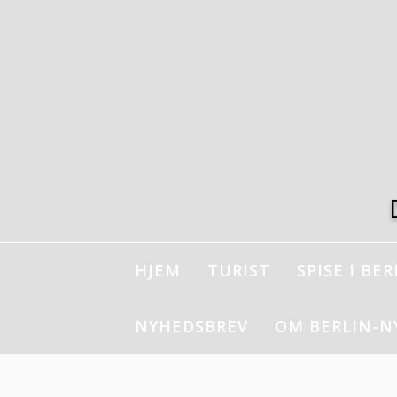
Spring
til
indhold
HJEM
TURIST
SPISE I BER
NYHEDSBREV
OM BERLIN-N