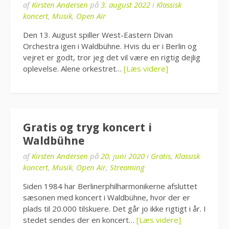
af
Kirsten Andersen
på
3. august 2022
i
Klassisk
koncert
,
Musik
,
Open Air
Den 13. August spiller West-Eastern Divan
Orchestra igen i Waldbühne. Hvis du er i Berlin og
vejret er godt, tror jeg det vil være en rigtig dejlig
oplevelse. Alene orkestret…
[Læs videre]
Gratis og tryg koncert i
Waldbühne
af
Kirsten Andersen
på
20. juni 2020
i
Gratis
,
Klassisk
koncert
,
Musik
,
Open Air
,
Streaming
Siden 1984 har Berlinerphilharmonikerne afsluttet
sæsonen med koncert i Waldbühne, hvor der er
plads til 20.000 tilskuere. Det går jo ikke rigtigt i år. I
stedet sendes der en koncert…
[Læs videre]