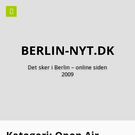
Spring
til
indhold
BERLIN-NYT.DK
Det sker i Berlin – online siden
2009