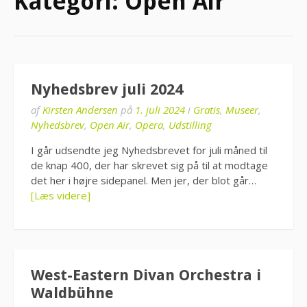
Kategori:
Open Air
Nyhedsbrev juli 2024
af
Kirsten Andersen
på
1. juli 2024
i
Gratis
,
Museer
,
Nyhedsbrev
,
Open Air
,
Opera
,
Udstilling
I går udsendte jeg Nyhedsbrevet for juli måned til
de knap 400, der har skrevet sig på til at modtage
det her i højre sidepanel. Men jer, der blot går…
[Læs videre]
West-Eastern Divan Orchestra i
Waldbühne