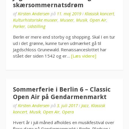
skærsommernatsdrøm
af
Kirsten Andersen
på
11. maj 2019
i
Klassisk koncert
,
Kulturhistoriske museer
,
Museer
,
Musik
,
Open Air
,
Parker
,
Udstilling
Berlin er mere end storby og shopping. Skal I en tur
ud i det grønne, kunne turen udmærket gå til
Jagdschloss Grunewald. Renaissanceslottet har
stået der siden 1542 og er…
[Læs videre]
Sommerferie i Berlin 6 – Classic
Open Air på Gendarmenmarkt
af
Kirsten Andersen
på
3. juli 2017
i
Jazz
,
Klassisk
koncert
,
Musik
,
Open Air
,
Opera
Hvert år i juli måned afholdes en musikfestival over
flere dage på Gendarmenmarkt i Berlin. Pladsen i