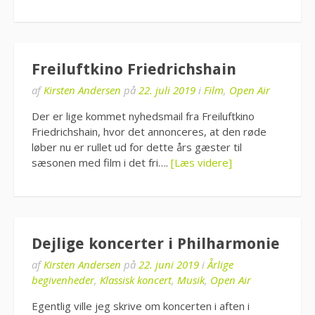
Freiluftkino Friedrichshain
af
Kirsten Andersen
på
22. juli 2019
i
Film
,
Open Air
Der er lige kommet nyhedsmail fra Freiluftkino
Friedrichshain, hvor det annonceres, at den røde
løber nu er rullet ud for dette års gæster til
sæsonen med film i det fri….
[Læs videre]
Dejlige koncerter i Philharmonie
af
Kirsten Andersen
på
22. juni 2019
i
Årlige
begivenheder
,
Klassisk koncert
,
Musik
,
Open Air
Egentlig ville jeg skrive om koncerten i aften i