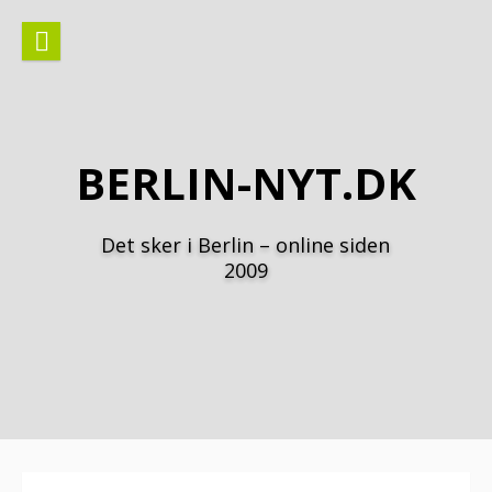
Spring
til
indhold
BERLIN-NYT.DK
Det sker i Berlin – online siden
2009