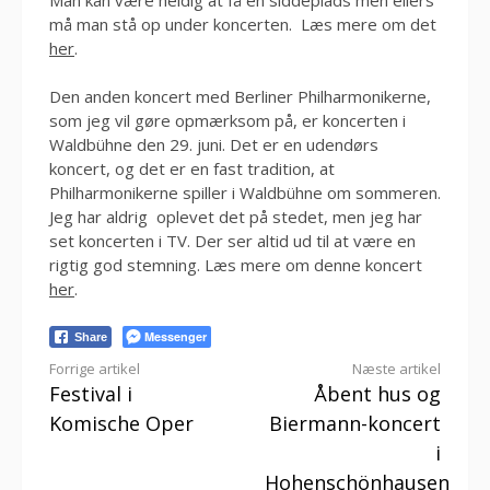
må man stå op under koncerten. Læs mere om det
her
.
Den anden koncert med Berliner Philharmonikerne,
som jeg vil gøre opmærksom på, er koncerten i
Waldbühne den 29. juni. Det er en udendørs
koncert, og det er en fast tradition, at
Philharmonikerne spiller i Waldbühne om sommeren.
Jeg har aldrig oplevet det på stedet, men jeg har
set koncerten i TV. Der ser altid ud til at være en
rigtig god stemning. Læs mere om denne koncert
her
.
Messenger
Share
Læs
Forrige artikel
Næste artikel
Festival i
Åbent hus og
videre
Komische Oper
Biermann-koncert
i
Hohenschönhausen