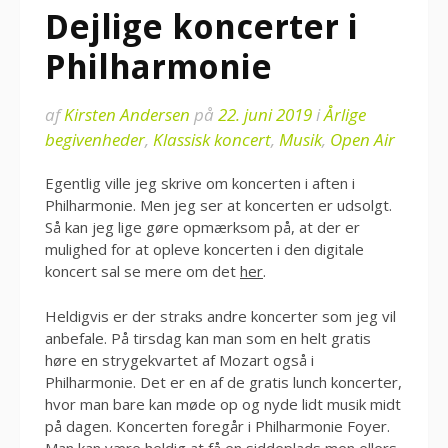
Dejlige koncerter i
Philharmonie
af
Kirsten Andersen
på
22. juni 2019
i
Årlige
begivenheder
,
Klassisk koncert
,
Musik
,
Open Air
Egentlig ville jeg skrive om koncerten i aften i
Philharmonie. Men jeg ser at koncerten er udsolgt.
Så kan jeg lige gøre opmærksom på, at der er
mulighed for at opleve koncerten i den digitale
koncert sal se mere om det
her
.
Heldigvis er der straks andre koncerter som jeg vil
anbefale. På tirsdag kan man som en helt gratis
høre en strygekvartet af Mozart også i
Philharmonie. Det er en af de gratis lunch koncerter,
hvor man bare kan møde op og nyde lidt musik midt
på dagen. Koncerten foregår i Philharmonie Foyer.
Man kan være heldig at få en siddeplads men ellers