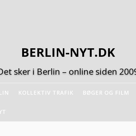
BERLIN-NYT.DK
Det sker i Berlin – online siden 200
LIN
KOLLEKTIV TRAFIK
BØGER OG FILM
YT