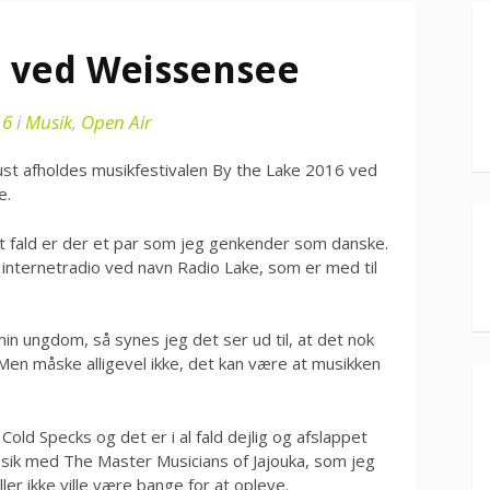
er ved Weissensee
16
i
Musik
,
Open Air
st afholdes musikfestivalen By the Lake 2016 ved
e.
t fald er der et par som jeg genkender som danske.
 internetradio ved navn Radio Lake, som er med til
min ungdom, så synes jeg det ser ud til, at det nok
en måske alligevel ikke, det kan være at musikken
old Specks og det er i al fald dejlig og afslappet
ik med The Master Musicians of Jajouka, som jeg
er ikke ville være bange for at opleve.