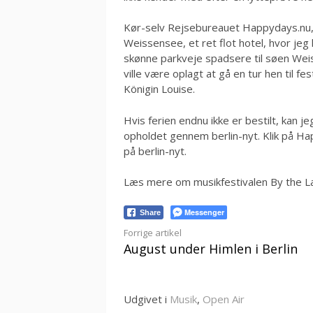
Kør-selv Rejsebureauet Happydays.nu, 
Weissensee, et ret flot hotel, hvor jeg
skønne parkveje spadsere til søen Weis
ville være oplagt at gå en tur hen til f
Königin Louise.
Hvis ferien endnu ikke er bestilt, kan je
opholdet gennem berlin-nyt. Klik på Ha
på berlin-nyt.
Læs mere om musikfestivalen By the 
Messenger
Share
Læs
Forrige artikel
August under Himlen i Berlin
videre
Udgivet i
Musik
,
Open Air