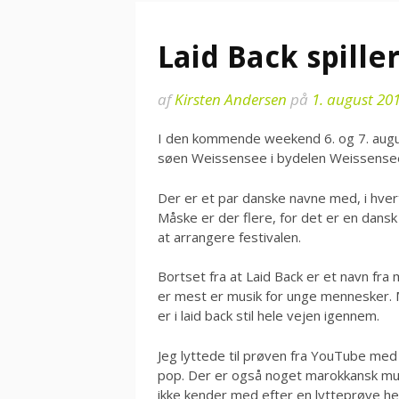
Laid Back spill
af
Kirsten Andersen
på
1. august 20
I den kommende weekend 6. og 7. augu
søen Weissensee i bydelen Weissense
Der er et par danske navne med, i hver
Måske er der flere, for det er en dansk
at arrangere festivalen.
Bortset fra at Laid Back er et navn fra 
er mest er musik for unge mennesker. M
er i laid back stil hele vejen igennem.
Jeg lyttede til prøven fra YouTube med C
pop. Der er også noget marokkansk mus
ikke kender med efter en lytteprøve hell