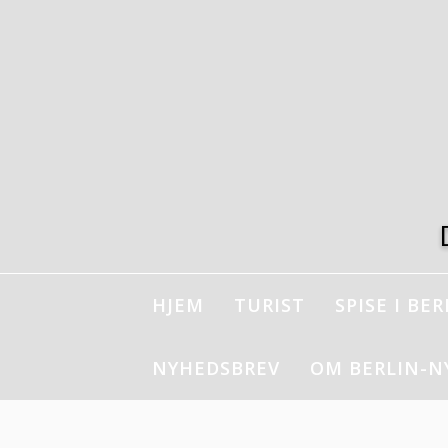
Spring
til
indhold
HJEM
TURIST
SPISE I BER
NYHEDSBREV
OM BERLIN-N