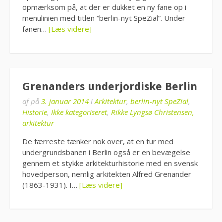
opmærksom på, at der er dukket en ny fane op i
menulinien med titlen “berlin-nyt SpeZial”. Under
fanen…
[Læs videre]
Grenanders underjordiske Berlin
af
på
3. januar 2014
i
Arkitektur
,
berlin-nyt SpeZial
,
Historie
,
Ikke kategoriseret
,
Rikke Lyngsø Christensen,
arkitektur
De færreste tænker nok over, at en tur med
undergrundsbanen i Berlin også er en bevægelse
gennem et stykke arkitekturhistorie med en svensk
hovedperson, nemlig arkitekten Alfred Grenander
(1863-1931). I…
[Læs videre]