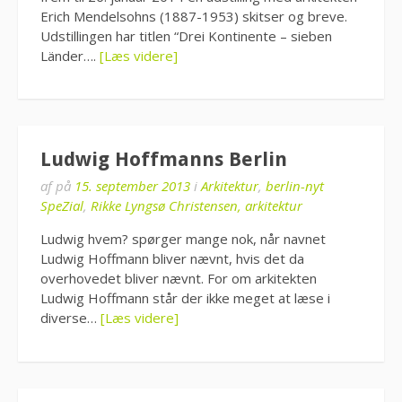
Erich Mendelsohns (1887-1953) skitser og breve.
Udstillingen har titlen “Drei Kontinente – sieben
Länder….
[Læs videre]
Ludwig Hoffmanns Berlin
af
på
15. september 2013
i
Arkitektur
,
berlin-nyt
SpeZial
,
Rikke Lyngsø Christensen, arkitektur
Ludwig hvem? spørger mange nok, når navnet
Ludwig Hoffmann bliver nævnt, hvis det da
overhovedet bliver nævnt. For om arkitekten
Ludwig Hoffmann står der ikke meget at læse i
diverse…
[Læs videre]