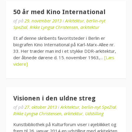
50 år med Kino International
af
på
29. november 2013
i
Arkitektur
,
berlin-nyt
SpeZial
,
Rikke Lyngsø Christensen, arkitektur
Et af denne skribents favoritsteder i Berlin er
biografen Kino International på Karl-Marx-Allee nr.
33. Her træder man ind i et stykke DDR-arkitektur,
der åbnede dørene d. 15. november 1963,…
[Læs
videre]
Visionen i den uldne streg
af
på
27. oktober 2013
i
Arkitektur
,
berlin-nyt SpeZial
,
Rikke Lyngsø Christensen, arkitektur
,
Udstilling
Kunstbibliothek på Kulturforum viser i øjeblikket og
frem til 26. januar 2014 en udstilling med arkitekten