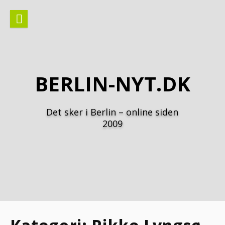
Spring
til
indhold
BERLIN-NYT.DK
Det sker i Berlin – online siden
2009