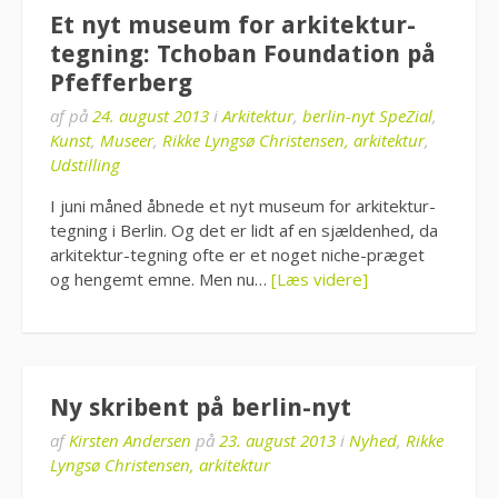
Et nyt museum for arkitektur-
tegning: Tchoban Foundation på
Pfefferberg
af
på
24. august 2013
i
Arkitektur
,
berlin-nyt SpeZial
,
Kunst
,
Museer
,
Rikke Lyngsø Christensen, arkitektur
,
Udstilling
I juni måned åbnede et nyt museum for arkitektur-
tegning i Berlin. Og det er lidt af en sjældenhed, da
arkitektur-tegning ofte er et noget niche-præget
og hengemt emne. Men nu…
[Læs videre]
Ny skribent på berlin-nyt
af
Kirsten Andersen
på
23. august 2013
i
Nyhed
,
Rikke
Lyngsø Christensen, arkitektur