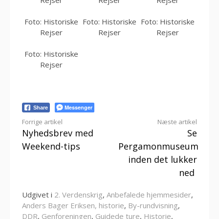
Rejser
Rejser
Rejser
Foto: Historiske
Foto: Historiske
Foto: Historiske
Rejser
Rejser
Rejser
Foto: Historiske
Rejser
Messenger
Share
Læs
Forrige artikel
Næste artikel
Nyhedsbrev med
Se
videre
Weekend-tips
Pergamonmuseum
inden det lukker
ned
Udgivet i
2. Verdenskrig
,
Anbefalede hjemmesider
,
Anders Bager Eriksen, historie
,
By-rundvisning
,
DDR
,
Genforeningen
,
Guidede ture
,
Historie
,