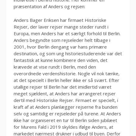
præsentation af Anders og rejsen:
Anders Bager Eriksen har firmaet Historiske
Rejser, der laver rejser mange steder rundt i
Europa, men Anders har et særligt forhold til Berlin.
Anders begyndte som rejseleder helt tilbage i
2001, hvor Berlin dengang var hans primære
destination, og som ung historiestuderende var det
fantastisk at kunne kombinere den viden, det
krævede at vise rundt i Berlin, med den
overordnede verdenshistorie. Nogle vil nok tænke,
at det specielt i Berlin heller ikke er så svært. Efter
utallige rejser til Berlin har det imidlertid været
meget sjældent, at Anders har arrangeret rejser
dertil med Historiske Rejser. Firmaet er specielt, i
kraft af at Anders planlægger rejserne fra bunden
selv og samtidig er rejseleder på turene. At Anders
ikke har organiseret en tur til Berlin siden jubilæet
for Murens Fald i 2019 skyldes ifølge Anders, at
markedet nærmest drukner i udbud til byen. Derfor