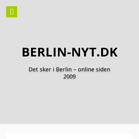
Spring
til
indhold
BERLIN-NYT.DK
Det sker i Berlin – online siden
2009