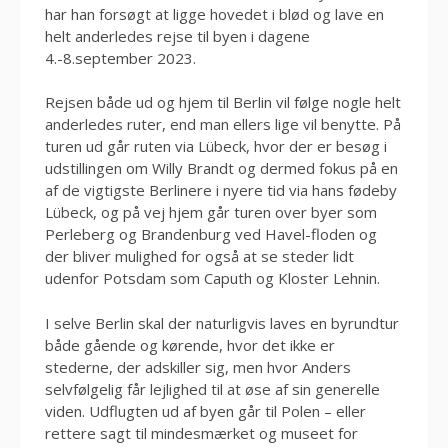
har han forsøgt at ligge hovedet i blød og lave en
helt anderledes rejse til byen i dagene
4.-8.september 2023.
Rejsen både ud og hjem til Berlin vil følge nogle helt
anderledes ruter, end man ellers lige vil benytte. På
turen ud går ruten via Lübeck, hvor der er besøg i
udstillingen om Willy Brandt og dermed fokus på en
af de vigtigste Berlinere i nyere tid via hans fødeby
Lübeck, og på vej hjem går turen over byer som
Perleberg og Brandenburg ved Havel-floden og
der bliver mulighed for også at se steder lidt
udenfor Potsdam som Caputh og Kloster Lehnin.
I selve Berlin skal der naturligvis laves en byrundtur
både gående og kørende, hvor det ikke er
stederne, der adskiller sig, men hvor Anders
selvfølgelig får lejlighed til at øse af sin generelle
viden. Udflugten ud af byen går til Polen – eller
rettere sagt til mindesmærket og museet for