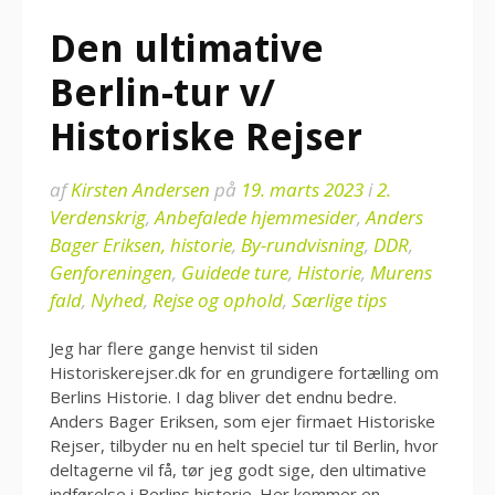
Den ultimative
Berlin-tur v/
Historiske Rejser
af
Kirsten Andersen
på
19. marts 2023
i
2.
Verdenskrig
,
Anbefalede hjemmesider
,
Anders
Bager Eriksen, historie
,
By-rundvisning
,
DDR
,
Genforeningen
,
Guidede ture
,
Historie
,
Murens
fald
,
Nyhed
,
Rejse og ophold
,
Særlige tips
Jeg har flere gange henvist til siden
Historiskerejser.dk for en grundigere fortælling om
Berlins Historie. I dag bliver det endnu bedre.
Anders Bager Eriksen, som ejer firmaet Historiske
Rejser, tilbyder nu en helt speciel tur til Berlin, hvor
deltagerne vil få, tør jeg godt sige, den ultimative
indførelse i Berlins historie. Her kommer en