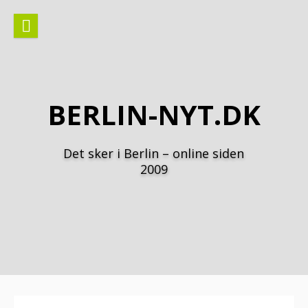
Spring
til
indhold
BERLIN-NYT.DK
Det sker i Berlin – online siden
2009