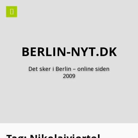
Spring
til
indhold
BERLIN-NYT.DK
Det sker i Berlin – online siden
2009