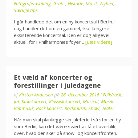
Fotografiudstilling
,
Gratis
,
Historie
,
Musik
,
Nyhed
,
Særlige tips
I går handlede det om en ny koncertsal i Berlin. I
dag handler det om en gammel, ikke længere
eksisterende koncertsal. Den er dog alligevel
aktuel, for i Philharmonies foyer…
[Læs videre]
Et væld af koncerter og
forestillinger i juledagene
af
Kirsten Andersen
på
26. december 2016
i
Folk/rock
,
Jul
,
Kirkekoncert
,
Klassisk koncert
,
Musical
,
Musik
,
Popmusik
,
Rock koncert
,
Rockmusik
,
Show
,
Teater
Når man skal planlægge sin juleferie i så stor en by
som Berlin, kan det være svært at få et overblik
over, hvad der sker på show- og koncertfronten.