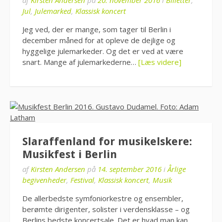
af
Kirsten Andersen
på
20. november 2016
i
Billetter
,
Jul
,
Julemarked
,
Klassisk koncert
Jeg ved, der er mange, som tager til Berlin i
december måned for at opleve de dejlige og
hyggelige julemarkeder. Og det er ved at være
snart. Mange af julemarkederne…
[Læs videre]
Slaraffenland for musikelskere:
Musikfest i Berlin
af
Kirsten Andersen
på
14. september 2016
i
Årlige
begivenheder
,
Festival
,
Klassisk koncert
,
Musik
De allerbedste symfoniorkestre og ensembler,
berømte dirigenter, solister i verdensklasse – og
Berlins bedste koncertsale. Det er hvad man kan