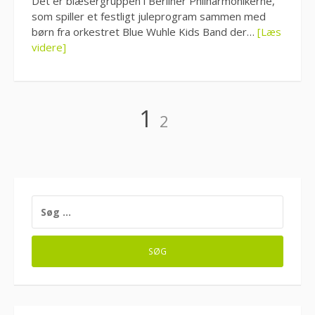
Det er blæsergruppen i Berliner Philharmonikerne,
som spiller et festligt juleprogram sammen med
børn fra orkestret Blue Wuhle Kids Band der…
[Læs
videre]
Indlægsinddeling
Side
Side
1
2
SØG
EFTER: