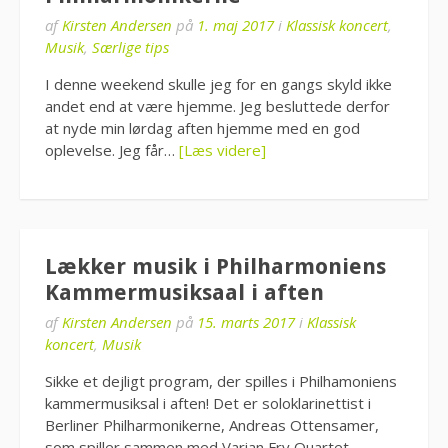
af
Kirsten Andersen
på
1. maj 2017
i
Klassisk koncert
,
Musik
,
Særlige tips
I denne weekend skulle jeg for en gangs skyld ikke
andet end at være hjemme. Jeg besluttede derfor
at nyde min lørdag aften hjemme med en god
oplevelse. Jeg får…
[Læs videre]
Lækker musik i Philharmoniens
Kammermusiksaal i aften
af
Kirsten Andersen
på
15. marts 2017
i
Klassisk
koncert
,
Musik
Sikke et dejligt program, der spilles i Philhamoniens
kammermusiksal i aften! Det er soloklarinettist i
Berliner Philharmonikerne, Andreas Ottensamer,
som spiller sammen med Varian Fry Quartet.