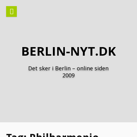
Spring
til
indhold
BERLIN-NYT.DK
Det sker i Berlin – online siden
2009