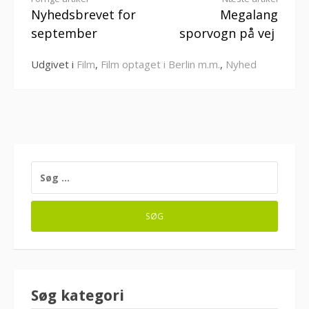
Læs
Nyhedsbrevet for
Megalang
videre
september
sporvogn på vej
Udgivet i
Film
,
Film optaget i Berlin m.m.
,
Nyhed
SØG
EFTER:
Søg kategori