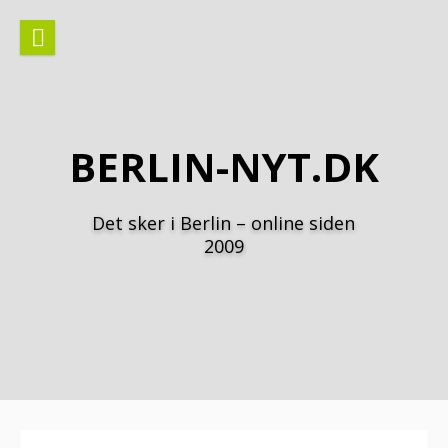
Spring
til
indhold
BERLIN-NYT.DK
Det sker i Berlin – online siden
2009