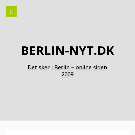
Spring
til
indhold
BERLIN-NYT.DK
Det sker i Berlin – online siden
2009