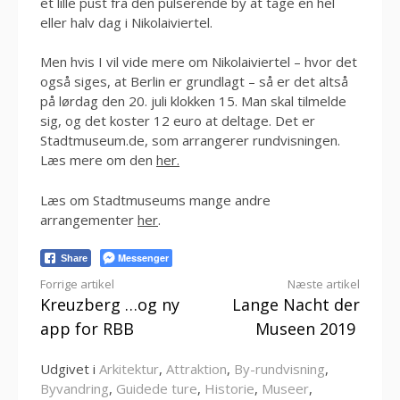
et lille pust fra den pulserende by at tage en hel
eller halv dag i Nikolaiviertel.
Men hvis I vil vide mere om Nikolaiviertel – hvor det
også siges, at Berlin er grundlagt – så er det altså
på lørdag den 20. juli klokken 15. Man skal tilmelde
sig, og det koster 12 euro at deltage. Det er
Stadtmuseum.de, som arrangerer rundvisningen.
Læs mere om den
her.
Læs om Stadtmuseums mange andre
arrangementer
her
.
Messenger
Share
Læs
Forrige artikel
Næste artikel
Kreuzberg …og ny
Lange Nacht der
videre
app for RBB
Museen 2019
Udgivet i
Arkitektur
,
Attraktion
,
By-rundvisning
,
Byvandring
,
Guidede ture
,
Historie
,
Museer
,