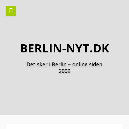
Spring
til
indhold
BERLIN-NYT.DK
Det sker i Berlin – online siden
2009