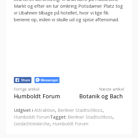
Markt og efter en tur omkring Potsdamer Platz tog
vi Ubahnen tilbage på hotellet, hvor vi lige fik
benene op, inden vi skulle ud og spise aftensmad.
Messenger
Share
Læs
Forrige artikel
Næste artikel
Humboldt Forum
Botanik og Bach
videre
Udgivet i
Attraktion
,
Berliner Stadtschloss
,
Humboldt Forum
Tagget:
Berliner Stadtschloss
,
Gedächtniskirche
,
Humboldt Forum