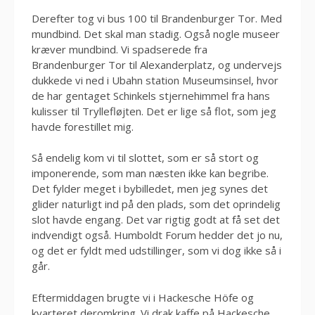
Derefter tog vi bus 100 til Brandenburger Tor. Med
mundbind. Det skal man stadig. Også nogle museer
kræver mundbind. Vi spadserede fra
Brandenburger Tor til Alexanderplatz, og undervejs
dukkede vi ned i Ubahn station Museumsinsel, hvor
de har gentaget Schinkels stjernehimmel fra hans
kulisser til Tryllefløjten. Det er lige så flot, som jeg
havde forestillet mig.
Så endelig kom vi til slottet, som er så stort og
imponerende, som man næsten ikke kan begribe.
Det fylder meget i bybilledet, men jeg synes det
glider naturligt ind på den plads, som det oprindelig
slot havde engang. Det var rigtig godt at få set det
indvendigt også. Humboldt Forum hedder det jo nu,
og det er fyldt med udstillinger, som vi dog ikke så i
går.
Eftermiddagen brugte vi i Hackesche Höfe og
kvarteret deromkring. Vi drak kaffe på Hackesche