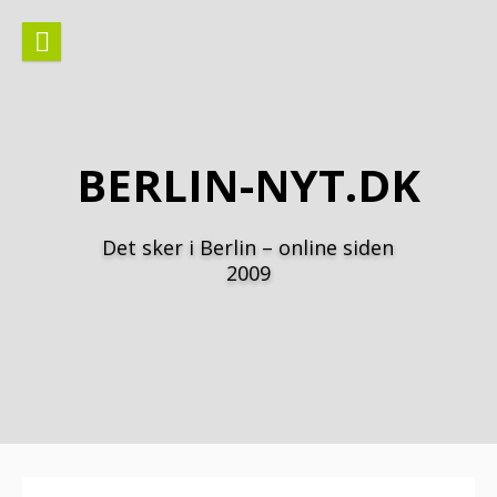
Spring
til
indhold
BERLIN-NYT.DK
Det sker i Berlin – online siden
2009