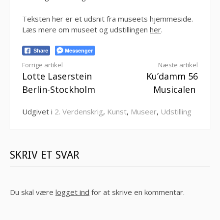
Teksten her er et udsnit fra museets hjemmeside.
Læs mere om museet og udstillingen
her
.
Messenger
Share
Læs
Forrige artikel
Næste artikel
Lotte Laserstein
Ku’damm 56
videre
Berlin-Stockholm
Musicalen
Udgivet i
2. Verdenskrig
,
Kunst
,
Museer
,
Udstilling
SKRIV ET SVAR
Du skal være
logget ind
for at skrive en kommentar.