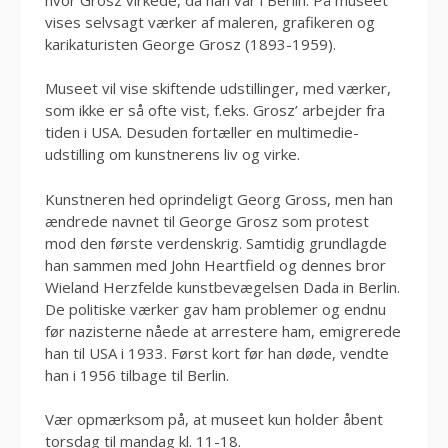
vises selvsagt værker af maleren, grafikeren og
karikaturisten George Grosz (1893-1959).
Museet vil vise skiftende udstillinger, med værker,
som ikke er så ofte vist, f.eks. Grosz’ arbejder fra
tiden i USA. Desuden fortæller en multimedie-
udstilling om kunstnerens liv og virke.
Kunstneren hed oprindeligt Georg Gross, men han
ændrede navnet til George Grosz som protest
mod den første verdenskrig. Samtidig grundlagde
han sammen med John Heartfield og dennes bror
Wieland Herzfelde kunstbevægelsen Dada in Berlin.
De politiske værker gav ham problemer og endnu
før nazisterne nåede at arrestere ham, emigrerede
han til USA i 1933. Først kort før han døde, vendte
han i 1956 tilbage til Berlin.
Vær opmærksom på, at museet kun holder åbent
torsdag til mandag kl. 11-18.