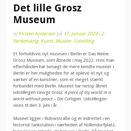
Det lille Grosz
Museum
af
Kirsten Andersen
på
17. januar 2024
i
2.
Verdenskrig
,
Kunst
,
Museer
,
Udstilling
Et forholdsvis nyt museum i Berlin er Das kleine
Grosz Museum, som åbnede i maj 2022. Hvis man
efterhånden har besøgt de mere kendte museer i
Berlin er her muligheden for at opleve et nyt og
værker af en kunstner, som er meget stærkt
forbundet med Berlin. Museet har netop åbnet
udstillingen
George Grosz: A piece of my world in a
world without peace – Die Collagen.
Udstillingen
vises til den 3. juni i år.
Museet ligger i Bülowstraße og er indrettet i en
historisk tankstation i nærheden af Nollendorfplatz,
hvor Grosz virkede, da han var i Berlin. På museet