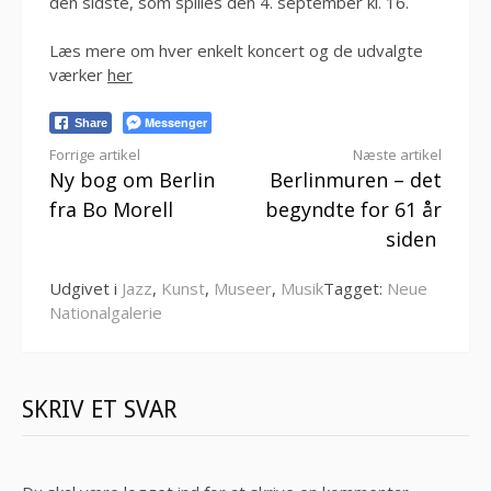
den sidste, som spilles den 4. september kl. 16.
Læs mere om hver enkelt koncert og de udvalgte
værker
her
Messenger
Share
Læs
Forrige artikel
Næste artikel
Ny bog om Berlin
Berlinmuren – det
videre
fra Bo Morell
begyndte for 61 år
siden
Udgivet i
Jazz
,
Kunst
,
Museer
,
Musik
Tagget:
Neue
Nationalgalerie
SKRIV ET SVAR