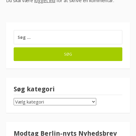
Du skal være
logget ind
for at skrive en kommentar.
SØG
EFTER:
Søg kategori
SØG
KATEGORI
Modtag Berlin-nyts Nyhedsbrev