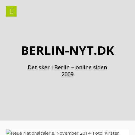
Spring
til
indhold
BERLIN-NYT.DK
Det sker i Berlin – online siden
2009